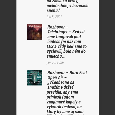
na začiatku cesty,
niekde dole, v bažinách
snehu.“
feb 8, 2026
Rozhovor –
Talebringer – Kedysi
sme fungovali pod
čudesným názvom
LËS a vždy keď sme to
vyslovili, bolo nám do
smiechu…
jan 30, 2026
Rozhovor – Burn Fest
Open Air –
„Všeobecne sa
snažíme držať
pravidla, aby sme
priniesli ľudom
zaujímavé kapely a
vytvorili festival, na
ktorý by sme aj sami