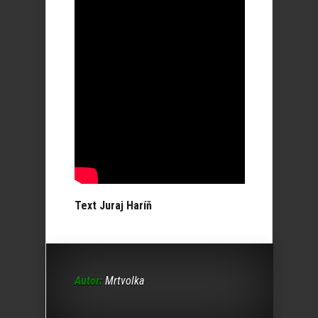
Text Juraj Haríň
Autor:
Mrtvolka