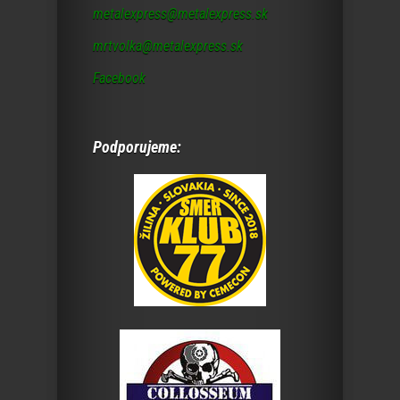
metalexpress@metalexpress.sk
mrtvolka@metalexpress.sk
Facebook
Podporujeme: