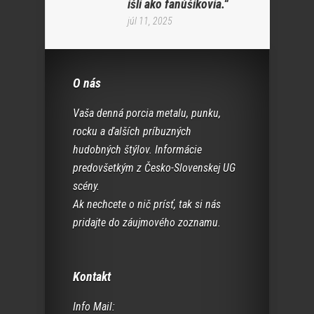
išli ako fanúšikovia.“
júl 11, 2025
O nás
Vaša denná porcia metalu, punku,
rocku a ďalších príbuzných
hudobných štýlov. Informácie
predovšetkým z Česko-Slovenskej UG
scény.
Ak nechcete o nič prísť, tak si nás
pridajte do záujmového zoznamu.
Kontakt
Info Mail: