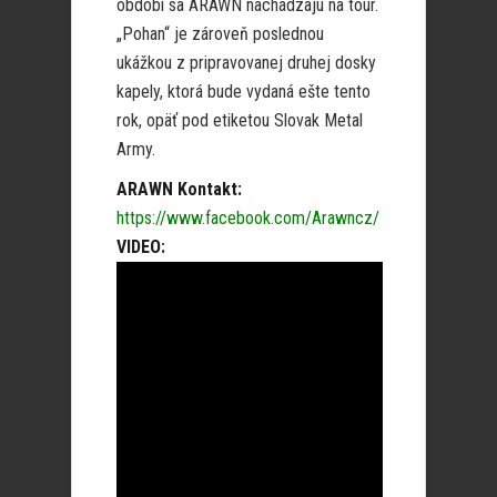
období sa ARAWN nachádzajú na tour.
„Pohan“ je zároveň poslednou
ukážkou z pripravovanej druhej dosky
kapely, ktorá bude vydaná ešte tento
rok, opäť pod etiketou Slovak Metal
Army.
ARAWN Kontakt:
https://www.facebook.com/Arawncz/
VIDEO: