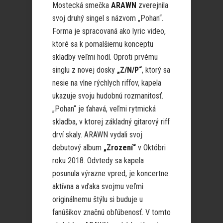
Mostecká smečka
ARAWN
zverejnila
svoj druhý singel s názvom „Pohan“.
Forma je spracovaná ako lyric video,
ktoré sa k pomalšiemu konceptu
skladby veľmi hodí. Oproti prvému
singlu z novej dosky
„Z/N/P“
, ktorý sa
nesie na vlne rýchlych riffov, kapela
ukazuje svoju hudobnú rozmanitosť.
„Pohan“ je ťahavá, veľmi rytmická
skladba, v ktorej základný gitarový riff
drví skaly. ARAWN vydali svoj
debutový album
„Zrození“
v Októbri
roku 2018. Odvtedy sa kapela
posunula výrazne vpred, je koncertne
aktívna a vďaka svojmu veľmi
originálnemu štýlu si buduje u
fanúšikov značnú obľúbenosť. V tomto