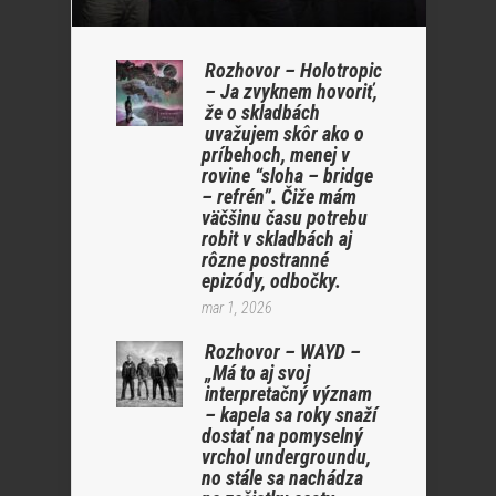
Rozhovor – Holotropic
– Ja zvyknem hovoriť,
že o skladbách
uvažujem skôr ako o
príbehoch, menej v
rovine “sloha – bridge
– refrén”. Čiže mám
väčšinu času potrebu
robit v skladbách aj
rôzne postranné
epizódy, odbočky.
mar 1, 2026
Rozhovor – WAYD –
„Má to aj svoj
interpretačný význam
– kapela sa roky snaží
dostať na pomyselný
vrchol undergroundu,
no stále sa nachádza