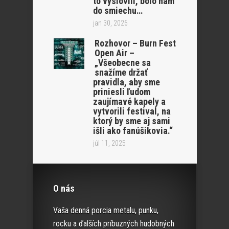
to vyslovili, bolo nám
do smiechu…
jan 30, 2026
Rozhovor – Burn Fest
Open Air –
„Všeobecne sa
snažíme držať
pravidla, aby sme
priniesli ľudom
zaujímavé kapely a
vytvorili festival, na
ktorý by sme aj sami
išli ako fanúšikovia.“
júl 11, 2025
O nás
Vaša denná porcia metalu, punku,
rocku a ďalších príbuzných hudobných