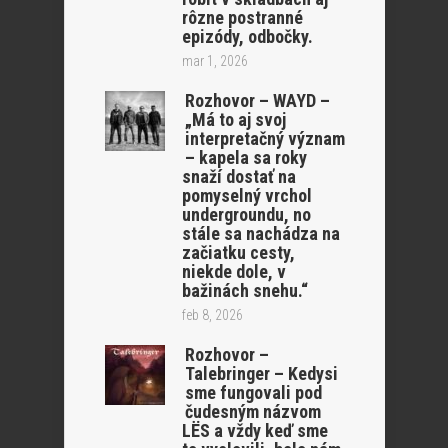
rôzne postranné
epizódy, odbočky.
mar 1, 2026
Rozhovor – WAYD –
„Má to aj svoj
interpretačný význam
– kapela sa roky
snaží dostať na
pomyselný vrchol
undergroundu, no
stále sa nachádza na
začiatku cesty,
niekde dole, v
bažinách snehu.“
feb 8, 2026
Rozhovor –
Talebringer – Kedysi
sme fungovali pod
čudesným názvom
LËS a vždy keď sme