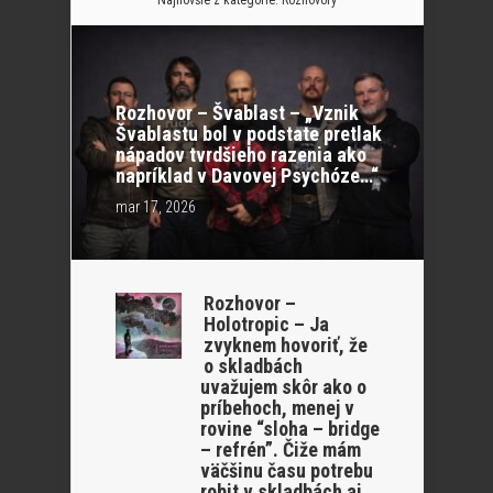
Rozhovor – Švablast – „Vznik
Švablastu bol v podstate pretlak
nápadov tvrdšieho razenia ako
napríklad v Davovej Psychóze…“
mar 17, 2026
Rozhovor –
Holotropic – Ja
zvyknem hovoriť, že
o skladbách
uvažujem skôr ako o
príbehoch, menej v
rovine “sloha – bridge
– refrén”. Čiže mám
väčšinu času potrebu
robit v skladbách aj