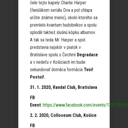
čele tejto kapely Charlie Harper
(fanúšikom seriálu Dva a pol chlapa
určite známe meno), okolo ktorého sa
premlelo kvantum hudobníkov a spolu
splodili taktiež slušnú kôpku albumov.
A tak sa teda Mr. Harper a spol.
predstavia najskôr v piatok v
Bratislave spolu s Čechmi
Degradace
a v nedeľu v Košiciach im bude
sekundovať domáca formácia
Tvoi!
Postoi!
.
31. 1. 2020, Randal Club, Bratislava
FB
Event
:
https://www.facebook.com/events/13517056
2. 2. 2020, Colloseum Club, Košice
FB