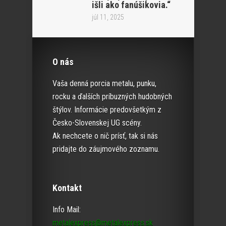
išli ako fanúšikovia.“
júl 11, 2025
O nás
Vaša denná porcia metalu, punku,
rocku a ďalších príbuzných hudobných
štýlov. Informácie predovšetkým z
Česko-Slovenskej UG scény.
Ak nechcete o nič prísť, tak si nás
pridajte do záujmového zoznamu.
Kontakt
Info Mail:
metalexpress@metalexpress.sk