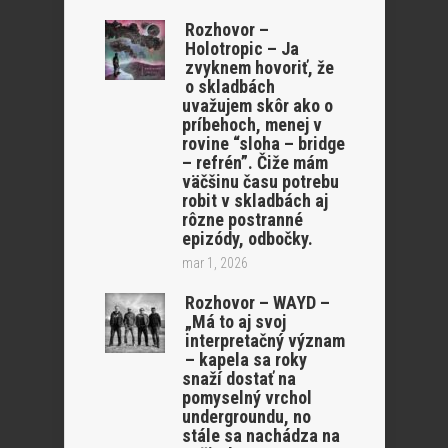
Rozhovor –
Holotropic – Ja
zvyknem hovoriť, že
o skladbách
uvažujem skôr ako o
príbehoch, menej v
rovine “sloha – bridge
– refrén”. Čiže mám
väčšinu času potrebu
robit v skladbách aj
rôzne postranné
epizódy, odbočky.
mar 1, 2026
Rozhovor – WAYD –
„Má to aj svoj
interpretačný význam
– kapela sa roky
snaží dostať na
pomyselný vrchol
undergroundu, no
stále sa nachádza na