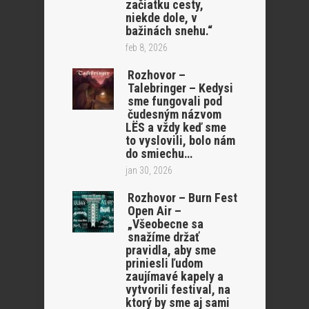
začiatku cesty,
niekde dole, v
bažinách snehu.“
feb 8, 2026
Rozhovor –
Talebringer – Kedysi
sme fungovali pod
čudesným názvom
LËS a vždy keď sme
to vyslovili, bolo nám
do smiechu…
jan 30, 2026
Rozhovor – Burn Fest
Open Air –
„Všeobecne sa
snažíme držať
pravidla, aby sme
priniesli ľudom
zaujímavé kapely a
vytvorili festival, na
ktorý by sme aj sami