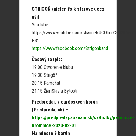
STRIGOŇ (nielen folk starovek cez
uši)
YouTube:
https://www.youtube.com/channel/UCOlmiY3H4KXe
FB:
https://www.facebook.com/Strigonband
Časový rozpis:
19:00 Otvorenie klubu
19.30 Strigôň
20:15 Ramchat
21:15 ŽiariSlav a Bytosti
Predpredaj: 7 európskych korún
(Predpredaj.sk) –
https://predpredaj.zoznam.sk/sk/listky/perunove-
hromnice-2020-02-01
Na mieste 9 korún