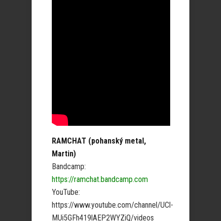
RAMCHAT (pohanský metal,
Martin)
Bandcamp:
https://ramchat.bandcamp.com
YouTube:
https://www.youtube.com/channel/UCl-
MUi5GFh419lAEP2WYZiQ/videos