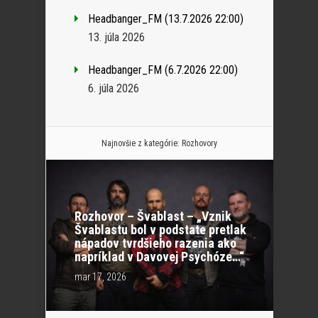
Headbanger_FM (13.7.2026 22:00)
13. júla 2026
Headbanger_FM (6.7.2026 22:00)
6. júla 2026
Najnovšie z kategórie:
Rozhovory
Rozhovor – Švablast – „Vznik
Švablastu bol v podstate pretlak
nápadov tvrdšieho razenia ako
napríklad v Davovej Psychóze…“
mar 17, 2026