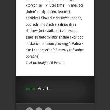
ktorých sa – v ľútej zime – v mesiaci
„ľuteň“ (malý sečeň, február),
schádzali Sloveni v družných rodoch,
obciach i mestách a zahrievali sa
duchovnými sviatkami i zábavami.
Dnes sú tieto sviatky známe skôr pod
neskorším menom „fašiangy“. Patria k
nim i neodmysliteľné masky (pôvodne
obradné).
Text prebratý z FB Eventu
Autor:
Mrtvolka