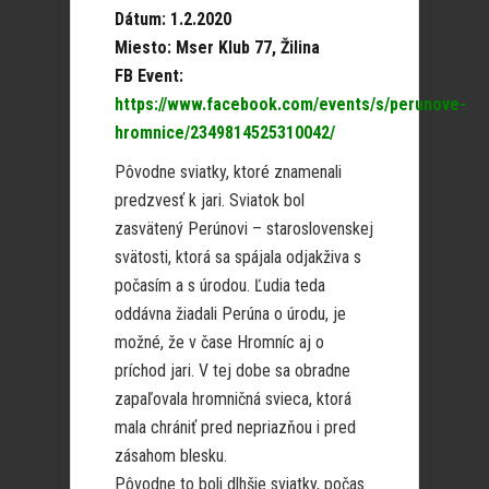
Dátum: 1.2.2020
Miesto: Mser Klub 77, Žilina
FB Event:
https://www.facebook.com/events/s/perunove-
hromnice/2349814525310042/
Pôvodne sviatky, ktoré znamenali
predzvesť k jari. Sviatok bol
zasvätený Perúnovi – staroslovenskej
svätosti, ktorá sa spájala odjakživa s
počasím a s úrodou. Ľudia teda
oddávna žiadali Perúna o úrodu, je
možné, že v čase Hromníc aj o
príchod jari. V tej dobe sa obradne
zapaľovala hromničná svieca, ktorá
mala chrániť pred nepriazňou i pred
zásahom blesku.
Pôvodne to boli dlhšie sviatky, počas