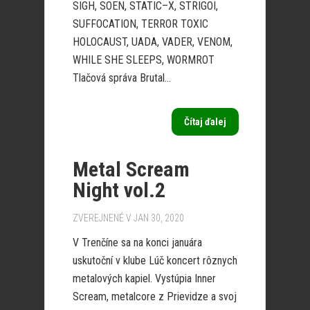
SIGH, SOEN, STATIC–X, STRIGOI,
SUFFOCATION, TERROR TOXIC
HOLOCAUST, UADA, VADER, VENOM,
WHILE SHE SLEEPS, WORMROT
Tlačová správa Brutal...
Čítaj ďalej
Metal Scream
Night vol.2
ZVEREJNENÉ V JAN 30, 2020
V Trenčíne sa na konci januára
uskutoční v klube Lúč koncert rôznych
metalových kapiel. Vystúpia Inner
Scream, metalcore z Prievidze a svoj