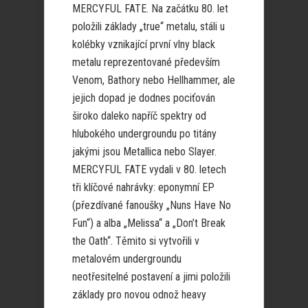
MERCYFUL FATE. Na začátku 80. let
položili základy „true“ metalu, stáli u
kolébky vznikající první vlny black
metalu reprezentované především
Venom, Bathory nebo Hellhammer, ale
jejich dopad je dodnes pociťován
široko daleko napříč spektry od
hlubokého undergroundu po titány
jakými jsou Metallica nebo Slayer.
MERCYFUL FATE vydali v 80. letech
tři klíčové nahrávky: eponymní EP
(přezdívané fanoušky „Nuns Have No
Fun“) a alba „Melissa“ a „Don’t Break
the Oath“. Těmito si vytvořili v
metalovém undergroundu
neotřesitelné postavení a jimi položili
základy pro novou odnož heavy