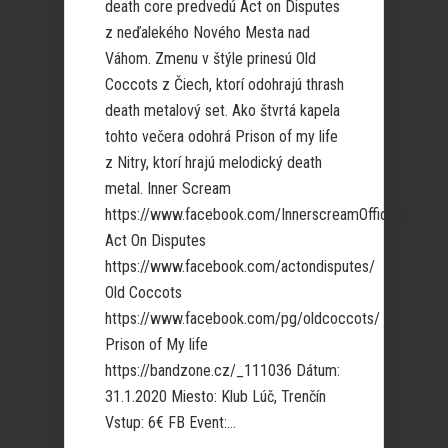
death core predvedú Act on Disputes
z neďalekého Nového Mesta nad
Váhom. Zmenu v štýle prinesú Old
Coccots z Čiech, ktorí odohrajú thrash
death metalový set. Ako štvrtá kapela
tohto večera odohrá Prison of my life
z Nitry, ktorí hrajú melodický death
metal. Inner Scream
https://www.facebook.com/InnerscreamOfficial/
Act On Disputes
https://www.facebook.com/actondisputes/
Old Coccots
https://www.facebook.com/pg/oldcoccots/
Prison of My life
https://bandzone.cz/_111036 Dátum:
31.1.2020 Miesto: Klub Lúč, Trenčín
Vstup: 6€ FB Event:...