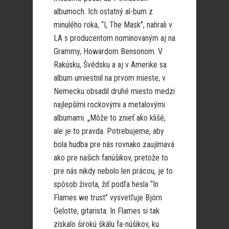
albumoch. Ich ostatný al-bum z
minulého roka, “I, The Mask”, nahrali v
LA s producentom nominovaným aj na
Grammy, Howardom Bensonom. V
Rakúsku, Švédsku a aj v Amerike sa
album umiestnil na prvom mieste, v
Nemecku obsadil druhé miesto medzi
najlepšími rockovými a metalovými
albumami. „Môže to znieť ako klišé,
ale je to pravda. Potrebujeme, aby
bola hudba pre nás rovnako zaujímavá
ako pre našich fanúšikov, pretože to
pre nás nikdy nebolo len prácou, je to
spôsob života, žiť podľa hesla “In
Flames we trust” vysvetľuje Björn
Gelotte, gitarista. In Flames si tak
získalo širokú škálu fa-núšikov, ku