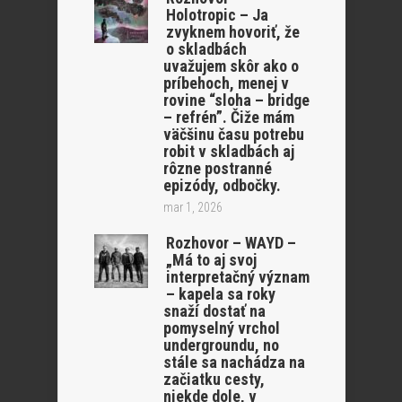
Holotropic – Ja
zvyknem hovoriť, že
o skladbách
uvažujem skôr ako o
príbehoch, menej v
rovine “sloha – bridge
– refrén”. Čiže mám
väčšinu času potrebu
robit v skladbách aj
rôzne postranné
epizódy, odbočky.
mar 1, 2026
Rozhovor – WAYD –
„Má to aj svoj
interpretačný význam
– kapela sa roky
snaží dostať na
pomyselný vrchol
undergroundu, no
stále sa nachádza na
začiatku cesty,
niekde dole, v