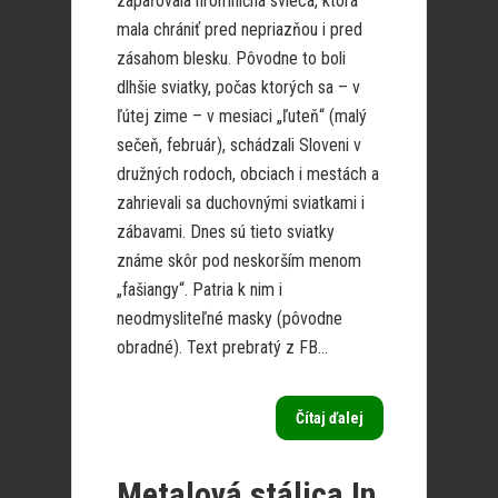
zapaľovala hromničná svieca, ktorá
mala chrániť pred nepriazňou i pred
zásahom blesku. Pôvodne to boli
dlhšie sviatky, počas ktorých sa – v
ľútej zime – v mesiaci „ľuteň“ (malý
sečeň, február), schádzali Sloveni v
družných rodoch, obciach i mestách a
zahrievali sa duchovnými sviatkami i
zábavami. Dnes sú tieto sviatky
známe skôr pod neskorším menom
„fašiangy“. Patria k nim i
neodmysliteľné masky (pôvodne
obradné). Text prebratý z FB...
Čítaj ďalej
Metalová stálica In