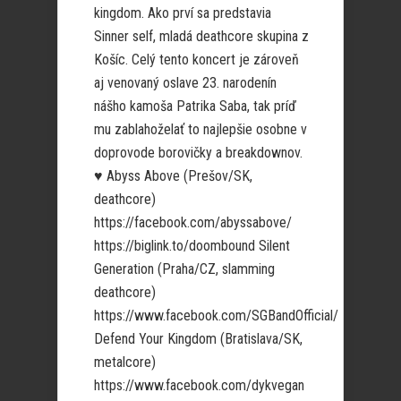
kingdom. Ako prví sa predstavia
Sinner self, mladá deathcore skupina z
Košíc. Celý tento koncert je zároveň
aj venovaný oslave 23. narodenín
nášho kamoša Patrika Saba, tak príď
mu zablahoželať to najlepšie osobne v
doprovode borovičky a breakdownov.
♥ Abyss Above (Prešov/SK,
deathcore)
https://facebook.com/abyssabove/
https://biglink.to/doombound Silent
Generation (Praha/CZ, slamming
deathcore)
https://www.facebook.com/SGBandOfficial/
Defend Your Kingdom (Bratislava/SK,
metalcore)
https://www.facebook.com/dykvegan