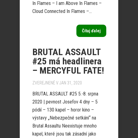
In Flames – I am Above In Flames –
Cloud Connected In Flames –...
Čítaj ďalej
BRUTAL ASSAULT
#25 má headlinera
– MERCYFUL FATE!
ZVEREJNENÉ V JAN 31, 2020
BRUTAL ASSAULT #25 5.-8. srpna
2020 | pevnost Josefov 4 dny – 5
pódií – 130 kapel – horor kino –
výstavy „Nebezpečné setkání“ na
Brutal Assaultu Neexistuje mnoho
kapel, které jsou tak zásadní jako