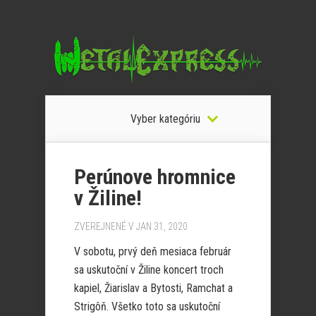
Vyber kategóriu
Perúnove hromnice
v Žiline!
ZVEREJNENÉ V JAN 31, 2020
V sobotu, prvý deň mesiaca február
sa uskutoční v Žiline koncert troch
kapiel, Žiarislav a Bytosti, Ramchat a
Strigôň. Všetko toto sa uskutoční