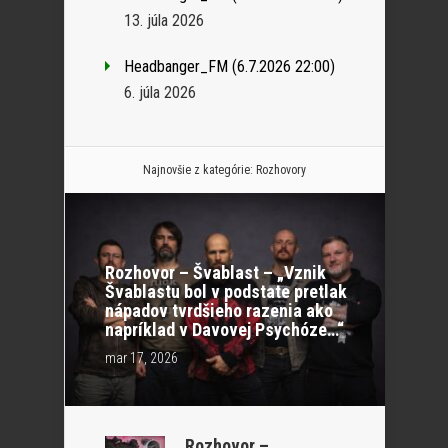
13. júla 2026
Headbanger_FM (6.7.2026 22:00)
6. júla 2026
Najnovšie z kategórie:
Rozhovory
Rozhovor – Švablast – „Vznik
Švablastu bol v podstate pretlak
nápadov tvrdšieho razenia ako
napríklad v Davovej Psychóze…“
mar 17, 2026
Rozhovor –