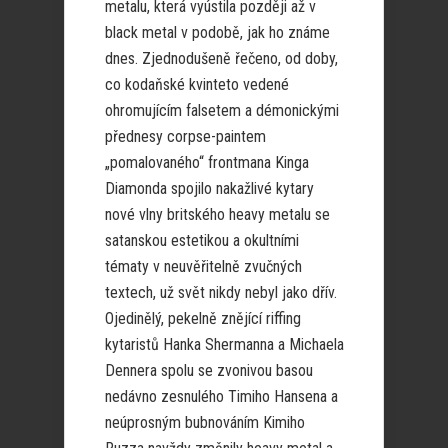
metalu, která vyústila později až v
black metal v podobě, jak ho známe
dnes. Zjednodušeně řečeno, od doby,
co kodaňské kvinteto vedené
ohromujícím falsetem a démonickými
přednesy corpse-paintem
„pomalovaného“ frontmana Kinga
Diamonda spojilo nakažlivé kytary
nové vlny britského heavy metalu se
satanskou estetikou a okultními
tématy v neuvěřitelně zvučných
textech, už svět nikdy nebyl jako dřív.
Ojedinělý, pekelně znějící riffing
kytaristů Hanka Shermanna a Michaela
Dennera spolu se zvonivou basou
nedávno zesnulého Timiho Hansena a
neúprosným bubnováním Kimiho