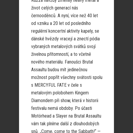
Ruzza navždy změnily heavy metal a
život celých generací nás
černooděnců. A nyní, více než 40 let
od vzniku a 20 let od posledního
regulérní koncertní aktivity kapely, se
dánské hvězdy vracejí a znectí pódia
vybraných metalových svátků svojí
živelnou přítomností, a to včetně
nového materiálu. Fanoušci Brutal
Assaultu budou mít jedinečnou
možnost popřít všechny svátosti spolu
s MERCYFUL FATE v čele s
metalovým polobohem Kingem
Diamondem při show, která v historii
festivalu nemá obdoby. Po účasti
Motörhead a Slayer na Brutal Assaultu
vám tak plníme další z dlouhodobých
snů. „Come, come to the Sabbath!“ —