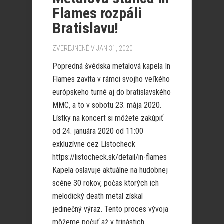
Flames rozpáli
Bratislavu!
ZVEREJNENÉ V JAN 31, 2020
Popredná švédska metalová kapela In
Flames zavíta v rámci svojho veľkého
európskeho turné aj do bratislavského
MMC, a to v sobotu 23. mája 2020.
Lístky na koncert si môžete zakúpiť
od 24. januára 2020 od 11:00
exkluzívne cez Lístocheck
https://listocheck.sk/detail/in-flames
Kapela oslavuje aktuálne na hudobnej
scéne 30 rokov, počas ktorých ich
melodický death metal získal
jedinečný výraz. Tento proces vývoja
môžeme počuť až v trinástich