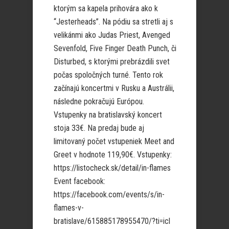
ktorým sa kapela prihovára ako k
“Jesterheads”. Na pódiu sa stretli aj s
velikánmi ako Judas Priest, Avenged
Sevenfold, Five Finger Death Punch, či
Disturbed, s ktorými prebrázdili svet
počas spoločných turné. Tento rok
začínajú koncertmi v Rusku a Austrálii,
následne pokračujú Európou.
Vstupenky na bratislavský koncert
stoja 33€. Na predaj bude aj
limitovaný počet vstupeniek Meet and
Greet v hodnote 119,90€. Vstupenky:
https://listocheck.sk/detail/in-flames
Event facebook:
https://facebook.com/events/s/in-
flames-v-
bratislave/615885178955470/?ti=icl