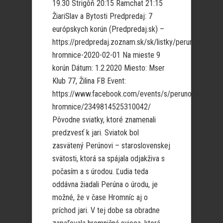
19.30 Strigôň 20:15 Ramchat 21:15
ŽiariSlav a Bytosti Predpredaj: 7
európskych korún (Predpredaj.sk) –
https://predpredaj.zoznam.sk/sk/listky/perunove-
hromnice-2020-02-01 Na mieste 9
korún Dátum: 1.2.2020 Miesto: Mser
Klub 77, Žilina FB Event:
https://www.facebook.com/events/s/perunove-
hromnice/2349814525310042/
Pôvodne sviatky, ktoré znamenali
predzvesť k jari. Sviatok bol
zasvätený Perúnovi – staroslovenskej
svätosti, ktorá sa spájala odjakživa s
počasím a s úrodou. Ľudia teda
oddávna žiadali Perúna o úrodu, je
možné, že v čase Hromníc aj o
príchod jari. V tej dobe sa obradne