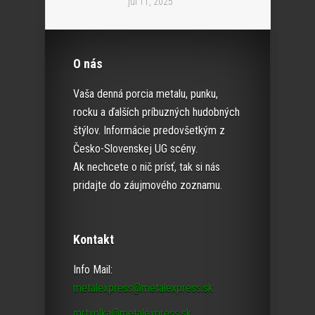
júl 11, 2025
O nás
Vaša denná porcia metalu, punku,
rocku a ďalších príbuzných hudobných
štýlov. Informácie predovšetkým z
Česko-Slovenskej UG scény.
Ak nechcete o nič prísť, tak si nás
pridajte do záujmového zoznamu.
Kontakt
Info Mail:
metalexpress@metalexpress.sk
mrtvolka@metalexpress.sk