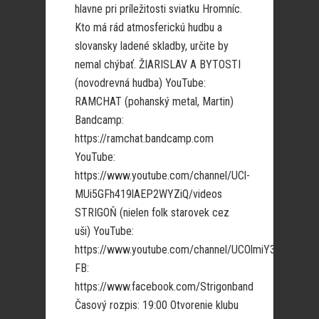
hlavne pri príležitosti sviatku Hromníc.
Kto má rád atmosferickú hudbu a
slovansky ladené skladby, určite by
nemal chýbať. ŽIARISLAV A BYTOSTI
(novodrevná hudba) YouTube:
RAMCHAT (pohanský metal, Martin)
Bandcamp:
https://ramchat.bandcamp.com
YouTube:
https://www.youtube.com/channel/UCl-
MUi5GFh419lAEP2WYZiQ/videos
STRIGOŇ (nielen folk starovek cez
uši) YouTube:
https://www.youtube.com/channel/UCOlmiY3H4KXe
FB:
https://www.facebook.com/Strigonband
Časový rozpis: 19:00 Otvorenie klubu