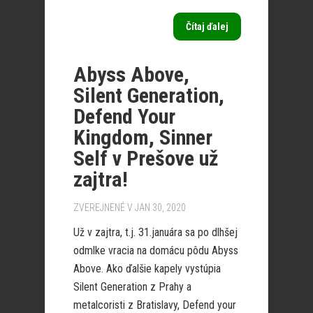
Čítaj ďalej
Abyss Above,
Silent Generation,
Defend Your
Kingdom, Sinner
Self v Prešove už
zajtra!
ZVEREJNENÉ V JAN 30, 2020
Už v zajtra, t.j. 31.januára sa po dlhšej
odmlke vracia na domácu pôdu Abyss
Above. Ako ďalšie kapely vystúpia
Silent Generation z Prahy a
metalcoristi z Bratislavy, Defend your