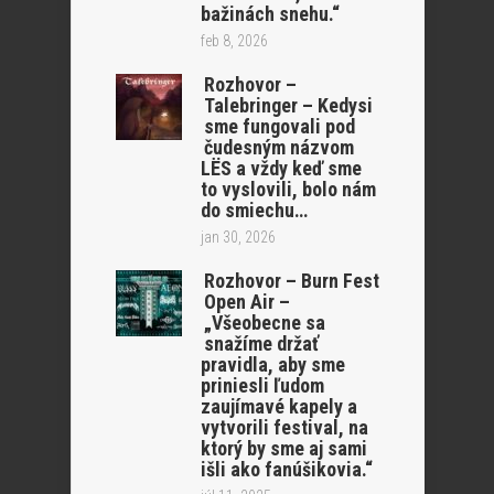
bažinách snehu.“
feb 8, 2026
Rozhovor –
Talebringer – Kedysi
sme fungovali pod
čudesným názvom
LËS a vždy keď sme
to vyslovili, bolo nám
do smiechu…
jan 30, 2026
Rozhovor – Burn Fest
Open Air –
„Všeobecne sa
snažíme držať
pravidla, aby sme
priniesli ľudom
zaujímavé kapely a
vytvorili festival, na
ktorý by sme aj sami
išli ako fanúšikovia.“