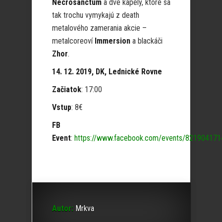
Necrosanctum
a dve kapely, ktoré sa
tak trochu vymykajú z death
metalového zamerania akcie –
metalcoreoví
Immersion
a blackáči
Zhor
.
14. 12. 2019, DK, Lednické Rovne
Začiatok
: 17:00
Vstup
: 8€
FB
Event
:
https://www.facebook.com/events/82190417
Autor:
Mrkva