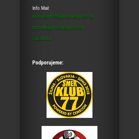
Info Mail:
metalexpress@metalexpress.sk
mrtvolka@metalexpress.sk
Facebook
Podporujeme: