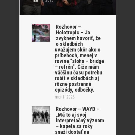
mar 17, 2026
Rozhovor –
Holotropic – Ja
zvyknem hovoriť, že
o skladbách
uvažujem skôr ako o
príbehoch, menej v
rovine “sloha – bridge
– refrén”. Čiže mám
väčšinu času potrebu
robit v skladbách aj
rôzne postranné
epizódy, odbočky.
mar 1, 2026
Rozhovor – WAYD –
„Má to aj svoj
interpretačný význam
– kapela sa roky
snaží dostať na