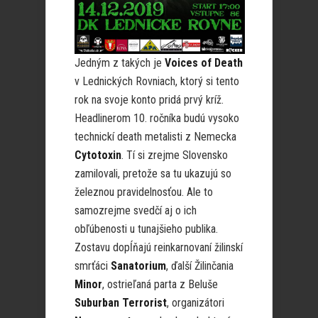
Jedným z takých je
Voices of Death
v Lednických Rovniach, ktorý si tento
rok na svoje konto pridá prvý kríž.
Headlinerom 10. ročníka budú vysoko
technickí death metalisti z Nemecka
Cytotoxin
. Tí si zrejme Slovensko
zamilovali, pretože sa tu ukazujú so
železnou pravidelnosťou. Ale to
samozrejme svedčí aj o ich
obľúbenosti u tunajšieho publika.
Zostavu dopĺňajú reinkarnovaní žilinskí
smrťáci
Sanatorium
, ďalší Žilinčania
Minor
, ostrieľaná parta z Beluše
Suburban Terrorist
, organizátori