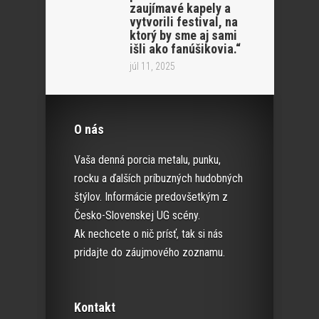
zaujímavé kapely a
vytvorili festival, na
ktorý by sme aj sami
išli ako fanúšikovia.“
júl 11, 2025
O nás
Vaša denná porcia metalu, punku,
rocku a ďalších príbuzných hudobných
štýlov. Informácie predovšetkým z
Česko-Slovenskej UG scény.
Ak nechcete o nič prísť, tak si nás
pridajte do záujmového zoznamu.
Kontakt