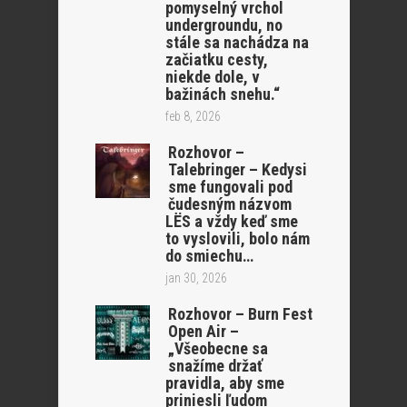
pomyselný vrchol
undergroundu, no
stále sa nachádza na
začiatku cesty,
niekde dole, v
bažinách snehu.“
feb 8, 2026
Rozhovor –
Talebringer – Kedysi
sme fungovali pod
čudesným názvom
LËS a vždy keď sme
to vyslovili, bolo nám
do smiechu…
jan 30, 2026
Rozhovor – Burn Fest
Open Air –
„Všeobecne sa
snažíme držať
pravidla, aby sme
priniesli ľudom