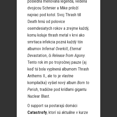
posledná menovaná legenda, vedená
dvojicou Schmier a Mike priloží
najviac pod kotol. Svoj Thrash till
Death hrnú od polovice
osemdesiatych rokov a zrejme každý,
komu koluje thrash metal v krvi ako
smrtiaca infekcia pozná každý tón
albumov
Infernal Overkill
,
Eternal
Devastation
, či
Release from Agony
.
Tento rok im po trojročnej pauze (aj
keď tá bola vyplnená albumom Thrash
Anthems II., ale to je vlastne
kompilačka) vyšiel nový album
Born to
Perish
, tradične pod krídlami gigantu
Nuclear Blast.
O support sa postarajú domáci
Catastrofy
, ktorí sú aktuálne v kurze