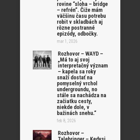
rovine “sloha – bridge
– refrén”. Čiže mám
väčšinu času potrebu
robit v skladbách aj
rôzne postranné
epizódy, odbočky.
mar 1, 2026
Rozhovor – WAYD –
„Má to aj svoj
interpretačný význam
– kapela sa roky
snaží dostať na
pomyselný vrchol
undergroundu, no
stále sa nachádza na
začiatku cesty,
niekde dole, v
bažinách snehu.“
feb 8, 2026
Rozhovor –
Talebringer – Kedysi