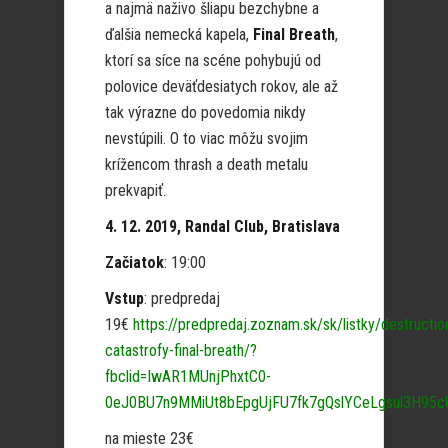
a najmä naživo šliapu bezchybne a
ďalšia nemecká kapela,
Final Breath
,
ktorí sa síce na scéne pohybujú od
polovice deväťdesiatych rokov, ale až
tak výrazne do povedomia nikdy
nevstúpili. O to viac môžu svojim
krížencom thrash a death metalu
prekvapiť.
4. 12. 2019, Randal Club, Bratislava
Začiatok
: 19:00
Vstup
: predpredaj
19€
https://predpredaj.zoznam.sk/sk/listky/destructio
catastrofy-final-breath/?
fbclid=IwAR1MUnjPhxtC0-
0eJ0BU7n9MMiUt8bEpgUjFU7fk7gQslYCeLgsul3H95c
na mieste 23€