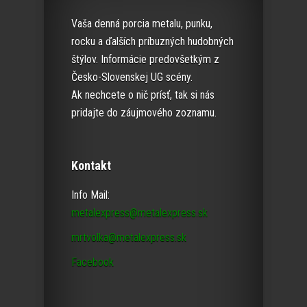
Vaša denná porcia metalu, punku,
rocku a ďalších príbuzných hudobných
štýlov. Informácie predovšetkým z
Česko-Slovenskej UG scény.
Ak nechcete o nič prísť, tak si nás
pridajte do záujmového zoznamu.
Kontakt
Info Mail:
metalexpress@metalexpress.sk
mrtvolka@metalexpress.sk
Facebook