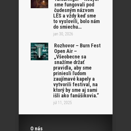
sme fungovali pod
čudesným názvom
LËS a vždy keď sme
to vyslovili, bolo nám
do smiechu…
jan 30, 2026
Rozhovor – Burn Fest
Open Air –
„Všeobecne sa
snažíme držať
pravidla, aby sme
priniesli ľudom
zaujímavé kapely a
vytvorili festival, na
ktorý by sme aj sami
išli ako fanúšikovia.“
júl 11, 2025
O nás