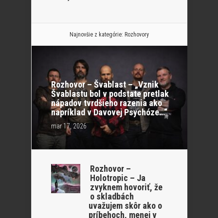
Najnovšie z kategórie:
Rozhovory
Rozhovor – Švablast – „Vznik
Švablastu bol v podstate pretlak
nápadov tvrdšieho razenia ako
napríklad v Davovej Psychóze…“
mar 17, 2026
Rozhovor –
Holotropic – Ja
zvyknem hovoriť, že
o skladbách
uvažujem skôr ako o
príbehoch, menej v