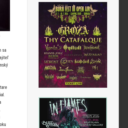
a
m sa
jiteľ
enský
tare
al.
a
.
i
roku