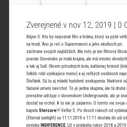
Zverejnené v nov 12, 2019 |
0 
Bájne S. Kto by nepoznal film a hrdinu, ktorý sa pýšil ve
na hrudi. Áno je reč o Supermanovi a jeho skutkoch pri
záchrane svojich najbližších. Ale toto je len filmová fikci
pravde Slovensko je malá krajina, ale má mnoho skvelých
a tak aj ľudí. Okrem prírodných krás, kultúrnej hrdosti (kd
folklór robí vynikajúce meno) a aj veľkých osobnosti napr
Štefánik. Sú tu aj mladé hudobné zoskupenia. Niektoré s
tlačené umelo navrchol. To je jedna skupina, ale tá druhá 
prevažne udržuje v slovenskom Undergrounde, ale je sna
dostať na vrchol. A to nie je zadarmo. O tomto vie svoje 
kapela
Stercore
!!! Veľké S. Po dvoch rokoch od vydani
(Eternal sunlight) sa 11.11.2019 o 11:11 dostala do uší ic
novinka
INDIFERENCE
. Už v priebehu rokov 2018 a 2019