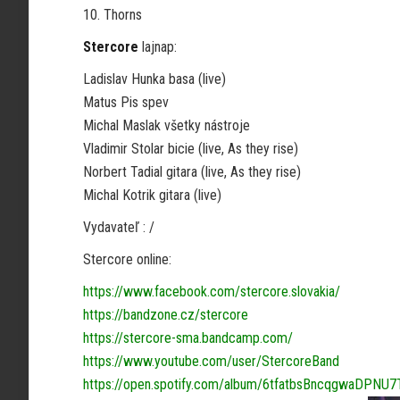
10. Thorns
Stercore
lajnap:
Ladislav Hunka basa (live)
Matus Pis spev
Michal Maslak všetky nástroje
Vladimir Stolar bicie (live, As they rise)
Norbert Tadial gitara (live, As they rise)
Michal Kotrik gitara (live)
Vydavateľ : /
Stercore online:
https://www.facebook.com/stercore.slovakia/
https://bandzone.cz/stercore
https://stercore-sma.bandcamp.com/
https://www.youtube.com/user/StercoreBand
https://open.spotify.com/album/6tfatbsBncqgwaDPNU7