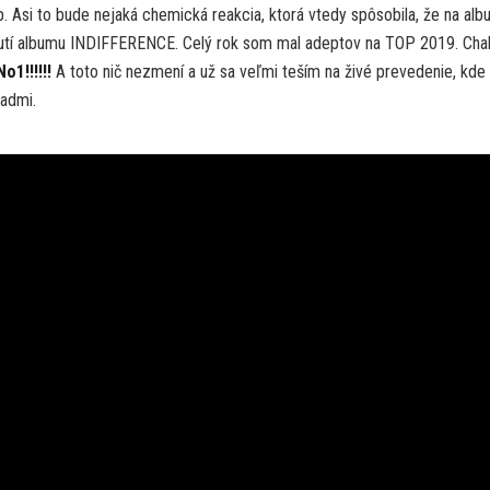
. Asi to bude nejaká chemická reakcia, ktorá vtedy spôsobila, že na al
očutí albumu INDIFFERENCE. Celý rok som mal adeptov na TOP 2019. Chal
o1!!!!!!
A toto nič nezmení a už sa veľmi teším na živé prevedenie, kde
padmi.