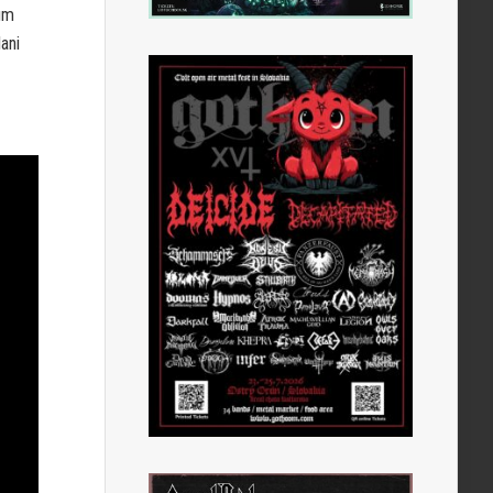
bum
ani