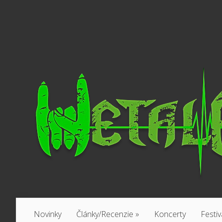
Novinky
Články/Recenzie
»
Koncerty
Festiv