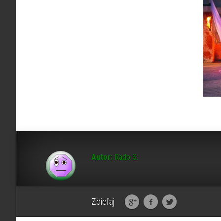
Autor:
Rado S.
Zdieľaj