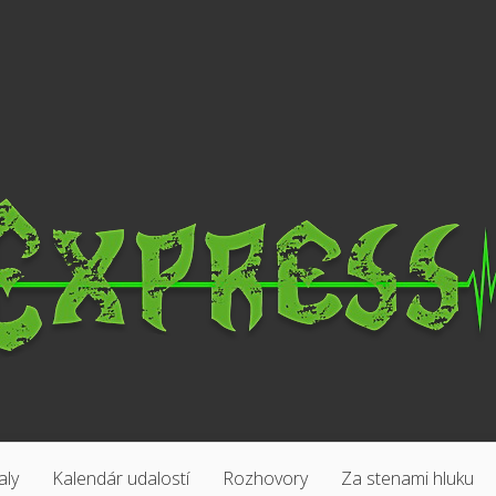
aly
Kalendár udalostí
Rozhovory
Za stenami hluku