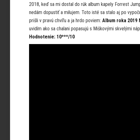
2018, keď sa mi dostal do rúk album kapely Forrest Jump
nedám dopustiť a milujem. Toto isté sa stalo aj po vyp
prišli v pravú chvíľu a ja hrdo poviem:
Album roka 2019 N
uvidím ako sa chalani popasujú s Miškovými skvelými ná
Hodnotenie: 10***/10