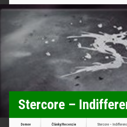
Stercore – Indiffer
Domov
Články/Recenzie
Stercore – Indifferen