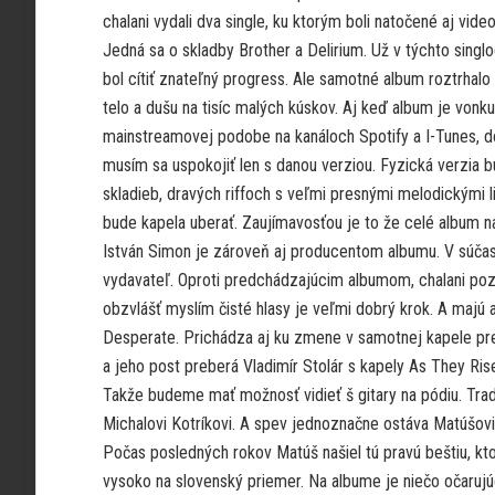
chalani vydali dva single, ku ktorým boli natočené aj video
Jedná sa o skladby Brother a Delirium. Už v týchto singl
bol cítiť znateľný progress. Ale samotné album roztrhal
telo a dušu na tisíc malých kúskov. Aj keď album je vonku
mainstreamovej podobe na kanáloch Spotify a I-Tunes, d
musím sa uspokojiť len s danou verziou. Fyzická verzi
skladieb, dravých riffoch s veľmi presnými melodickými 
bude kapela uberať. Zaujímavosťou je to že celé album n
István Simon je zároveň aj producentom albumu. V súčasn
vydavateľ. Oproti predchádzajúcim albumom, chalani poz
obzvlášť myslím čisté hlasy je veľmi dobrý krok. A majú
Desperate. Prichádza aj ku zmene v samotnej kapele pre
a jeho post preberá Vladimír Stolár s kapely As They Rise.
Takže budeme mať možnosť vidieť š gitary na pódiu. Tra
Michalovi Kotríkovi. A spev jednoznačne ostáva Matúšovi,
Počas posledných rokov Matúš našiel tú pravú beštiu, kt
vysoko na slovenský priemer. Na albume je niečo očarujúc