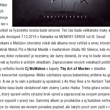
klipy.
och
o moje
 len v
očkať sa fyzického nosiča bude úmorné. Ten čas budú velikánske muky 
a bude dostupná 7.12.2019 v Kanianke na MEMORY ERROR vol.IX. Desať
linkami a Matúšov chorobný vokál dali albumu nový vzhľad a smer, ktorý
ahrali Matúš Piš a Michal Maslák v maďarskom štúdiu NO Silence, kde ma
ej dobe vydavateľ je neznámy, ale šumy doniesli, že vraj to bude slov
vali aj hosťov k určitým skladbám. Zapracovanie nových vokálnach polôh
 aj veľkého hosťa
Cj McMahon
s kapely
Thy Art of Murder
v skladbe
 koncertné vystúpenia. Miško odchádza spoza bubeníckej artilérie ku gi
 A nie je tu sám a pribudol aj spoluhráč s As they Rise a to Norbert Tadi
dične basu bude obsluhovať nám známy Lacko Hunka. Tretia gitara ostáv
 ktorý spravil veľmi výrazný krok vpred a zapracoval na svojom prejave
orú vypustil v pravý čas. Samotný album je produkčne a aj hudobne veľm
e čo vlastne ani neviem poriadne popísať, ale takýto pocit som zažil v 