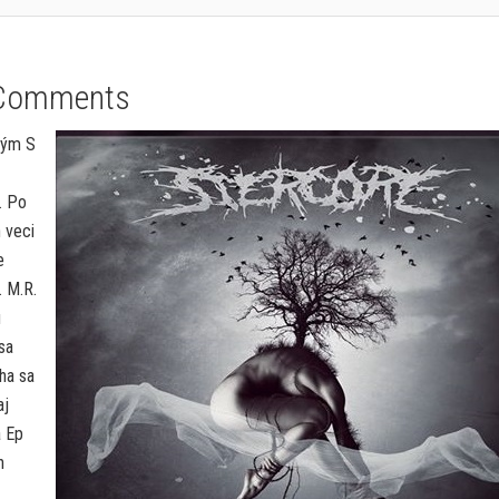
Comments
ľkým S
a. Po
 veci
e
. M.R.
ú
sa
ha sa
aj
a Ep
h