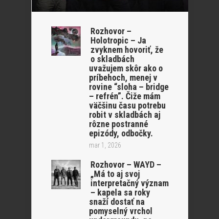
Rozhovor –
Holotropic – Ja
zvyknem hovoriť, že
o skladbách
uvažujem skôr ako o
príbehoch, menej v
rovine “sloha – bridge
– refrén”. Čiže mám
väčšinu času potrebu
robit v skladbách aj
rôzne postranné
epizódy, odbočky.
mar 1, 2026
Rozhovor – WAYD –
„Má to aj svoj
interpretačný význam
– kapela sa roky
snaží dostať na
pomyselný vrchol