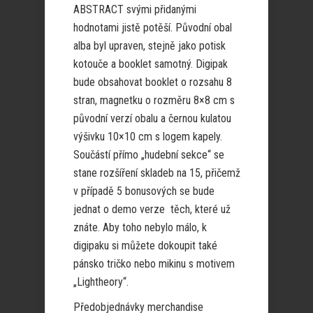
ABSTRACT svými přidanými
hodnotami jistě potěší. Původní obal
alba byl upraven, stejně jako potisk
kotouče a booklet samotný. Digipak
bude obsahovat booklet o rozsahu 8
stran, magnetku o rozměru 8×8 cm s
původní verzí obalu a černou kulatou
výšivku 10×10 cm s logem kapely.
Součástí přímo „hudební sekce“ se
stane rozšíření skladeb na 15, přičemž
v případě 5 bonusových se bude
jednat o demo verze těch, které už
znáte. Aby toho nebylo málo, k
digipaku si můžete dokoupit také
pánsko tričko nebo mikinu s motivem
„Lightheory“.
Předobjednávky merchandise