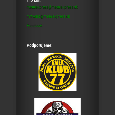
Info Mail:
metalexpress@metalexpress.sk
mrtvolka@metalexpress.sk
Facebook
Podporujeme: