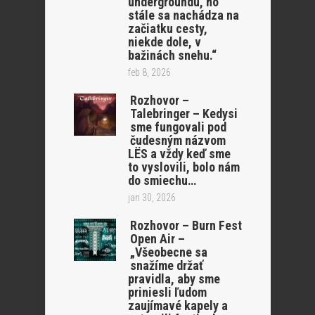
undergroundu, no
stále sa nachádza na
začiatku cesty,
niekde dole, v
bažinách snehu.“
feb 8, 2026
Rozhovor –
Talebringer – Kedysi
sme fungovali pod
čudesným názvom
LËS a vždy keď sme
to vyslovili, bolo nám
do smiechu…
jan 30, 2026
Rozhovor – Burn Fest
Open Air –
„Všeobecne sa
snažíme držať
pravidla, aby sme
priniesli ľudom
zaujímavé kapely a