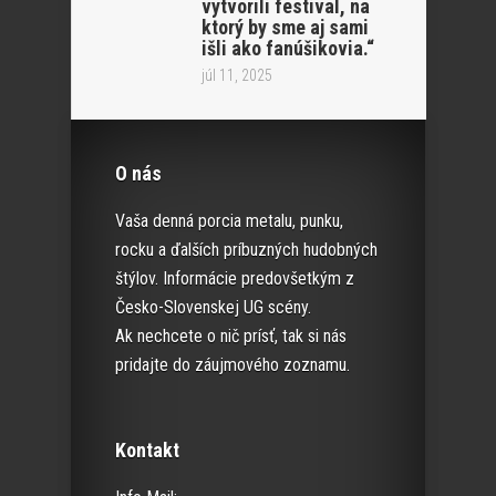
vytvorili festival, na
ktorý by sme aj sami
išli ako fanúšikovia.“
júl 11, 2025
O nás
Vaša denná porcia metalu, punku,
rocku a ďalších príbuzných hudobných
štýlov. Informácie predovšetkým z
Česko-Slovenskej UG scény.
Ak nechcete o nič prísť, tak si nás
pridajte do záujmového zoznamu.
Kontakt