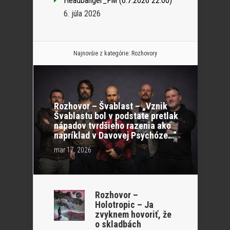
Headbanger_FM (6.7.2026 22:00)
6. júla 2026
Najnovšie z kategórie:
Rozhovory
Rozhovor – Švablast – „Vznik
Švablastu bol v podstate pretlak
nápadov tvrdšieho razenia ako
napríklad v Davovej Psychóze…“
mar 17, 2026
Rozhovor –
Holotropic – Ja
zvyknem hovoriť, že
o skladbách