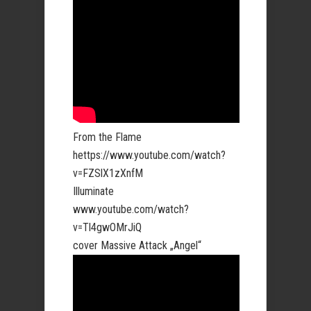
From the Flame
hettps://www.youtube.com/watch?
v=FZSlX1zXnfM
Illuminate
www.youtube.com/watch?
v=Tl4gwOMrJiQ
cover Massive Attack „Angel“