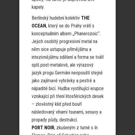
kapely.
Berlínský hudební kolektiv
THE
OCEAN
, který se do Prahy vrátí s
konceptuálním albem „Phanerozoic“.
Jejich osobitý progresivní metal na
něm sice ustupuje přímějšímu a
intezivnějšímu sdělení a forma se tváří
spíš post-metalově, ale výrazový
jazyk progu Germáni neopouští stejně
jako zajímavé vyhrávky a pestré a
nápadité bicí. Hudba vystihující erupce
vznikající při tření litosférických desek
– zlověstný klid před bouří
následovaný vlnami tsunami, sesuvy a
propady půdy, destrukcí.
PORT NOIR
, zkušeným z turné s In