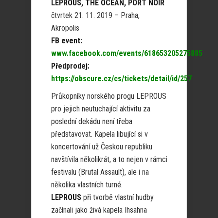
LEPROUS, THE OCEAN, PORT NOIR
čtvrtek 21. 11. 2019 – Praha,
Akropolis
FB event:
www.facebook.com/events/618653205275885
Předprodej:
https://obscure.cz/cs/tickets/detail/id/257
Průkopníky norského progu LEPROUS
pro jejich neutuchající aktivitu za
poslední dekádu není třeba
představovat. Kapela libující si v
koncertování už Českou republiku
navštívila několikrát, a to nejen v rámci
festivalu (Brutal Assault), ale i na
několika vlastních turné.
LEPROUS
při tvorbě vlastní hudby
začínali jako živá kapela Ihsahna