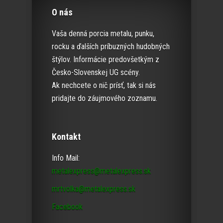
O nás
Vaša denná porcia metalu, punku,
rocku a ďalších príbuzných hudobných
štýlov. Informácie predovšetkým z
Česko-Slovenskej UG scény.
Ak nechcete o nič prísť, tak si nás
pridajte do záujmového zoznamu.
Kontakt
Info Mail:
metalexpress@metalexpress.sk
mrtvolka@metalexpress.sk
Facebook