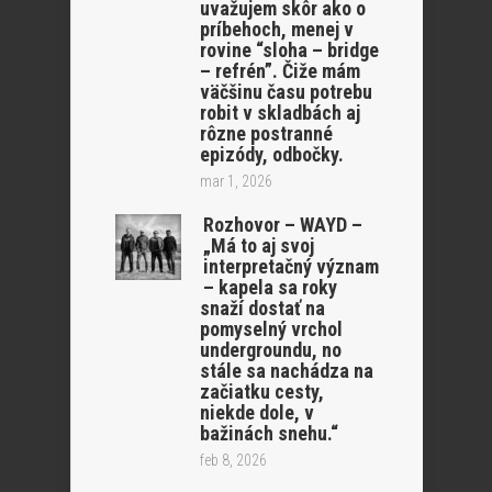
uvažujem skôr ako o
príbehoch, menej v
rovine “sloha – bridge
– refrén”. Čiže mám
väčšinu času potrebu
robit v skladbách aj
rôzne postranné
epizódy, odbočky.
mar 1, 2026
Rozhovor – WAYD –
„Má to aj svoj
interpretačný význam
– kapela sa roky
snaží dostať na
pomyselný vrchol
undergroundu, no
stále sa nachádza na
začiatku cesty,
niekde dole, v
bažinách snehu.“
feb 8, 2026