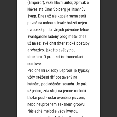
(Emperor), však hlavní autor, zpěvák a
klávesista Einar Solberg je Ihsahnův
švagr. Dnes už ale kapela sama stojí
pevně na nohou a trvale brázdí nejen
evropská podia. Jejich původně lehce
avantgardně laděný prog metal dnes
už nalezl své charakteristické postupy
a výrazivo, jakožto svébytnou
strukturu. O precizní instrumentaci
nemluvě.
Pro dnešní skladby Leprous je typický
vždy stěžejní riff postavený na
hutném, podladěném soundu. Je pak
už jedno, zda stojí na jemné melodii
blízké post-rocku ovoněné jazzem,
nebo neúprosném sekaném groovu.
Následné melodie vždy kvetou,