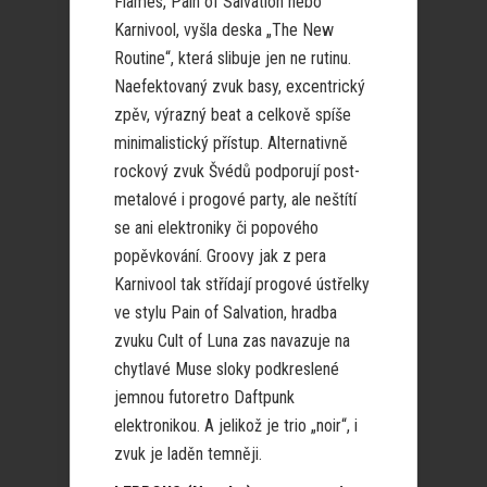
Flames, Pain of Salvation nebo
Karnivool, vyšla deska „The New
Routine“, která slibuje jen ne rutinu.
Naefektovaný zvuk basy, excentrický
zpěv, výrazný beat a celkově spíše
minimalistický přístup. Alternativně
rockový zvuk Švédů podporují post-
metalové i progové party, ale neštítí
se ani elektroniky či popového
popěvkování. Groovy jak z pera
Karnivool tak střídají progové ústřelky
ve stylu Pain of Salvation, hradba
zvuku Cult of Luna zas navazuje na
chytlavé Muse sloky podkreslené
jemnou futoretro Daftpunk
elektronikou. A jelikož je trio „noir“, i
zvuk je laděn temněji.