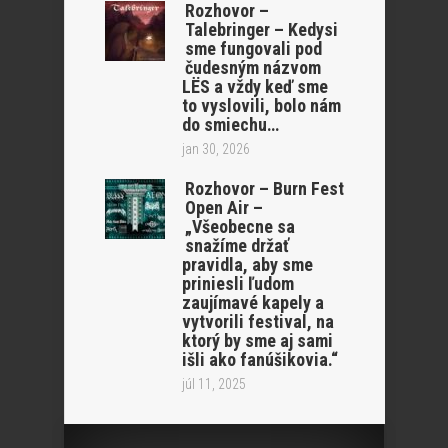
Rozhovor –
Talebringer – Kedysi
sme fungovali pod
čudesným názvom
LËS a vždy keď sme
to vyslovili, bolo nám
do smiechu…
jan 30, 2026
Rozhovor – Burn Fest
Open Air –
„Všeobecne sa
snažíme držať
pravidla, aby sme
priniesli ľudom
zaujímavé kapely a
vytvorili festival, na
ktorý by sme aj sami
išli ako fanúšikovia.“
júl 11, 2025