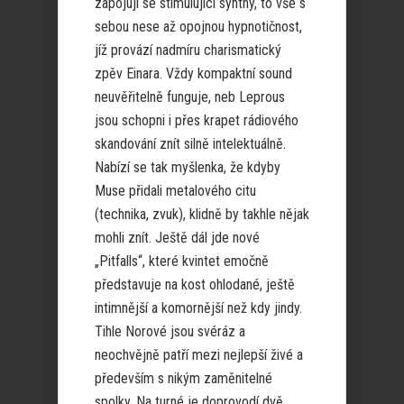
zapojují se stimulující synthy, to vše s
sebou nese až opojnou hypnotičnost,
jíž provází nadmíru charismatický
zpěv Einara. Vždy kompaktní sound
neuvěřitelně funguje, neb Leprous
jsou schopni i přes krapet rádiového
skandování znít silně intelektuálně.
Nabízí se tak myšlenka, že kdyby
Muse přidali metalového citu
(technika, zvuk), klidně by takhle nějak
mohli znít. Ještě dál jde nové
„Pitfalls“, které kvintet emočně
představuje na kost ohlodané, ještě
intimnější a komornější než kdy jindy.
Tihle Norové jsou svéráz a
neochvějně patří mezi nejlepší živé a
především s nikým zaměnitelné
spolky. Na turné je doprovodí dvě