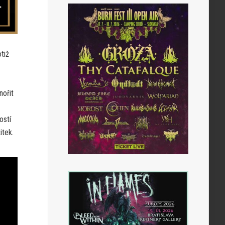
otiž
nořit
ostí
itek.