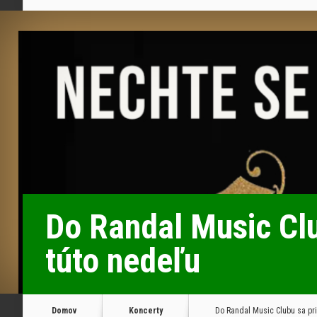
Do Randal Music Clu
túto nedeľu
Domov
Koncerty
Do Randal Music Clubu sa pri