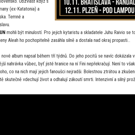
lovensko. Obzvlášť když s
any (ex-Katatonia) a
ska. Temné a
slavu.
SUN
mohli být minulostí. Pro jejich kytaristu a skladatele Juhu Raivio se t
eny Aleah ho pochopitelně zasáhla silně a dostala nad okraj propasti…
že nové album napsal během tří týdnů. Do jeho pocitů se navíc dokázala v
ší nahrávka vůbec, byť jisté hranice na ní Fini nepřekračují. Není to však
 co na nich mají jejich fanoušci nejradši. Bolestnou ztrátou a zkušen
skutečně vdechují život a odhalují zákoutí smrti. Intenzivní a silný prož