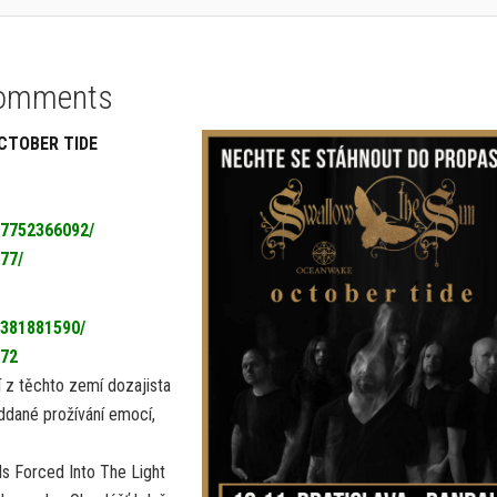
omments
OCTOBER TIDE
77752366092/
277/
0381881590/
272
 z těchto zemí dozajista
ddané prožívání emocí,
s Forced Into The Light