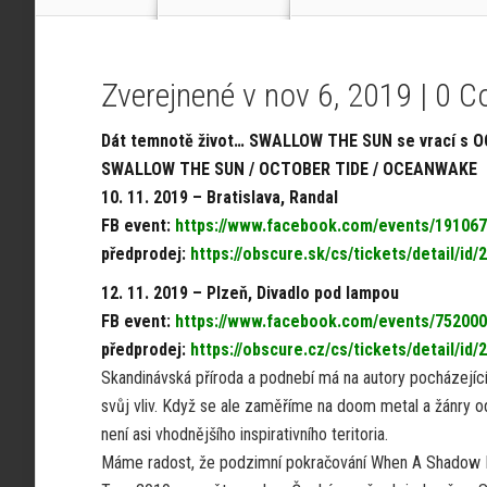
Zverejnené v nov 6, 2019 |
0 C
Dát temnotě život… SWALLOW THE SUN se vrací s 
SWALLOW THE SUN / OCTOBER TIDE / OCEANWAKE
10. 11. 2019 – Bratislava, Randal
FB event:
https://www.facebook.com/events/19106
předprodej:
https://obscure.sk/cs/tickets/detail/id/
12. 11. 2019 – Plzeň, Divadlo pod lampou
FB event:
https://www.facebook.com/events/75200
předprodej:
https://obscure.cz/cs/tickets/detail/id/
Skandinávská příroda a podnebí má na autory pocházející
svůj vliv. Když se ale zaměříme na doom metal a žánry o
není asi vhodnějšího inspirativního teritoria.
Máme radost, že podzimní pokračování When A Shadow I