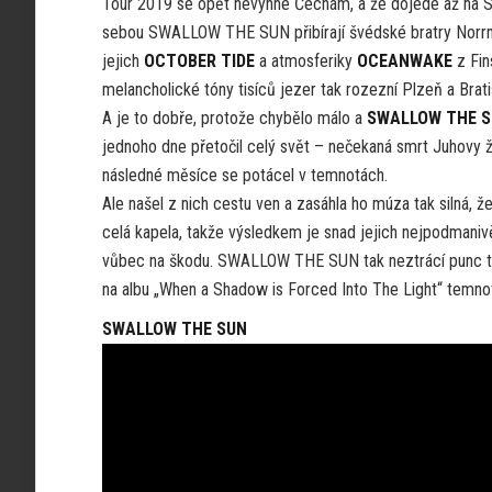
Tour 2019 se opět nevyhne Čechám, a že dojede až na S
sebou SWALLOW THE SUN přibírají švédské bratry Norrm
jejich
OCTOBER TIDE
a atmosferiky
OCEANWAKE
z Fin
melancholické tóny tisíců jezer tak rozezní Plzeň a Brati
A je to dobře, protože chybělo málo a
SWALLOW THE 
jednoho dne přetočil celý svět – nečekaná smrt Juhovy ž
následné měsíce se potácel v temnotách.
Ale našel z nich cestu ven a zasáhla ho múza tak silná, 
celá kapela, takže výsledkem je snad jejich nejpodmanivěj
vůbec na škodu. SWALLOW THE SUN tak neztrácí punc toho,
na albu „When a Shadow is Forced Into The Light“ temnotě 
SWALLOW THE SUN