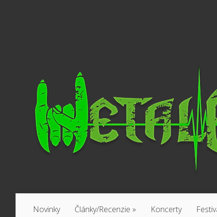
Novinky
Články/Recenzie
»
Koncerty
Festiv