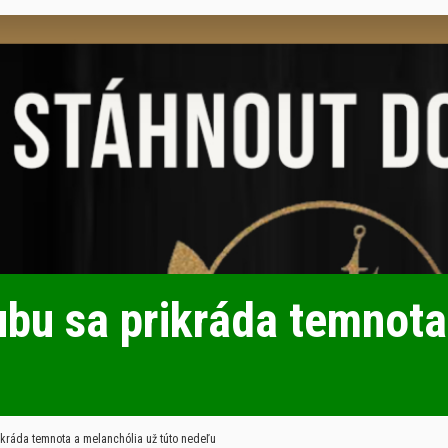
bu sa prikráda temnota
kráda temnota a melanchólia už túto nedeľu