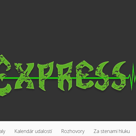
aly
Kalendár udalostí
Rozhovory
Za stenami hluku