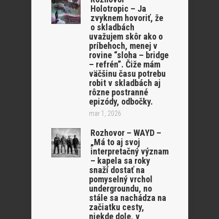
Holotropic – Ja
zvyknem hovoriť, že
o skladbách
uvažujem skôr ako o
príbehoch, menej v
rovine “sloha – bridge
– refrén”. Čiže mám
väčšinu času potrebu
robit v skladbách aj
rôzne postranné
epizódy, odbočky.
mar 1, 2026
Rozhovor – WAYD –
„Má to aj svoj
interpretačný význam
– kapela sa roky
snaží dostať na
pomyselný vrchol
undergroundu, no
stále sa nachádza na
začiatku cesty,
niekde dole, v