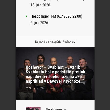
13. júla 2026
Headbanger_FM (6.7.2026 22:00)
6. júla 2026
Najnovšie z kategórie:
Rozhovory
Rozhovor – Švablast – „Vznik
Švablastu bol v podstate pretlak
nápadov tvrdšieho razenia ako
napríklad v Davovej Psychóze…“
mar 17, 2026
Rozhovor –