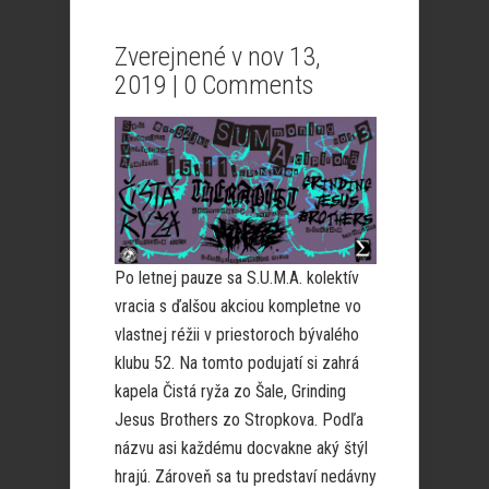
Zverejnené v nov 13,
2019 |
0 Comments
Po letnej pauze sa S.U.M.A. kolektív
vracia s ďalšou akciou kompletne vo
vlastnej réžii v priestoroch bývalého
klubu 52. Na tomto podujatí si zahrá
kapela Čistá ryža zo Šale, Grinding
Jesus Brothers zo Stropkova. Podľa
názvu asi každému docvakne aký štýl
hrajú. Zároveň sa tu predstaví nedávny