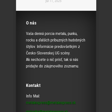
júl 11, 2025
O nás
Vaša denná porcia metalu, punku,
rocku a ďalších príbuzných hudobných
štýlov. Informácie predovšetkým z
Česko-Slovenskej UG scény.
Ak nechcete o nič prísť, tak si nás
pridajte do záujmového zoznamu.
Kontakt
Info Mail:
metalexpress@metalexpress.sk
mrtvolka@metalexpress.sk