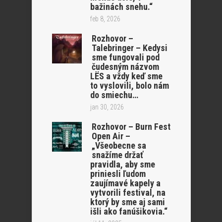
bažinách snehu.“
feb 8, 2026
Rozhovor –
Talebringer – Kedysi
sme fungovali pod
čudesným názvom
LËS a vždy keď sme
to vyslovili, bolo nám
do smiechu…
jan 30, 2026
Rozhovor – Burn Fest
Open Air –
„Všeobecne sa
snažíme držať
pravidla, aby sme
priniesli ľudom
zaujímavé kapely a
vytvorili festival, na
ktorý by sme aj sami
išli ako fanúšikovia.“