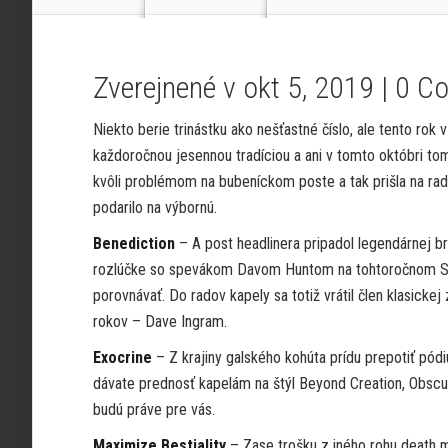
Zverejnené v okt 5, 2019 |
0 C
Niekto berie trinástku ako nešťastné číslo, ale tento ro
každoročnou jesennou tradíciou a ani v tomto októbri t
kvôli problémom na bubeníckom poste a tak prišla na rad
podarilo na výbornú.
Benediction
– A post headlinera pripadol legendárnej b
rozlúčke so spevákom Davom Huntom na tohtoročnom S
porovnávať. Do radov kapely sa totiž vrátil člen klasicke
rokov – Dave Ingram.
Exocrine
– Z krajiny galského kohúta prídu prepotiť pód
dávate prednosť kapelám na štýl Beyond Creation, Obscura
budú práve pre vás.
Maximize Bestiality
– Zase trošku z iného rohu death m