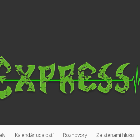
aly
Kalendár udalostí
Rozhovory
Za stenami hluku