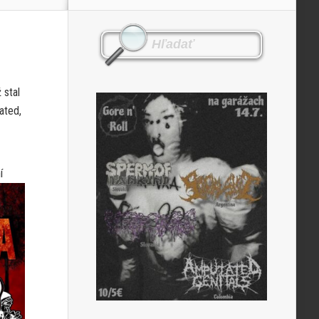
 stal
ated,
í