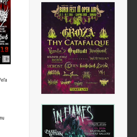
Veľa
dnu