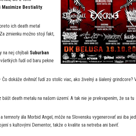
i
Maximize Bestiality
.
preto ich death metal
 Za zmienku možno stojí fakt,
y na nej chýbali
Suburban
te všetkých ľudí od baru pekne
 Čo dokáže dvihnúť ľudí zo stolíc viac, ako živelný a šialený grindcore? 
z bášt death metalu na našom území. A tak nie je prekvapením, že sa tu
a temnoty ála Morbid Angel, môže na Slovensku vygenerovať asi iba je
ojení s kultovými Dementor, takže o kvalite sa netreba ani baviť.