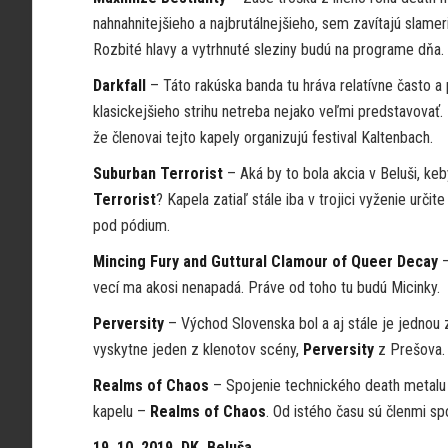
nahnahnitejšieho a najbrutálnejšieho, sem zavítajú slamer
Rozbité hlavy a vytrhnuté sleziny budú na programe dňa.
Darkfall
– Táto rakúska banda tu hráva relatívne často a 
klasickejšieho strihu netreba nejako veľmi predstavovať.
že členovai tejto kapely organizujú festival Kaltenbach.
Suburban Terrorist
– Aká by to bola akcia v Beluši, keb
Terrorist
? Kapela zatiaľ stále iba v trojici vyženie urči
pod pódium.
Mincing Fury and Guttural Clamour of Queer Decay
–
vecí ma akosi nenapadá. Práve od toho tu budú Micinky.
Perversity
– Východ Slovenska bol a aj stále je jednou 
vyskytne jeden z klenotov scény,
Perversity
z Prešova.
Realms of Chaos
– Spojenie technického death metalu 
kapelu –
Realms of Chaos
. Od istého času sú členmi sp
19. 10. 2019, DK, Beluša