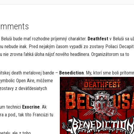
omments
k v Beluši bude mať rozhodne príjemný charakter.
Deathfest
v Beluši sa už
omu nebude inak. Pred nejakým časom vypadli zo zostavy Poliaci Decapit
u nie zrovna ľahká úloha nájsť nového headlinera. Organizátorom sa to
ritskej death metalovej bande –
Benediction
. My, ktorí
sme boli prítomn
ymbolic Open Aire, môžeme
j zostavy z deväťdesiatych
ium technici
Exocrine
. Ak
 a pod., tak títo Francúzi tu
etalu, ale z toho