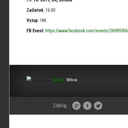
Začiatok
: 16:00
Vstup
: 18€
FB Event
:
https://www.facebook.com/events/2699930
Autor:
Mrkva
Zdieľaj