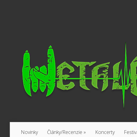
Novinky
Články/Recenzie
»
Koncerty
Festiv