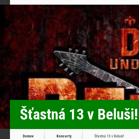
Šťastná 13 v Beluši!
Domov
Koncerty
Šťastná 13 v Beluši!