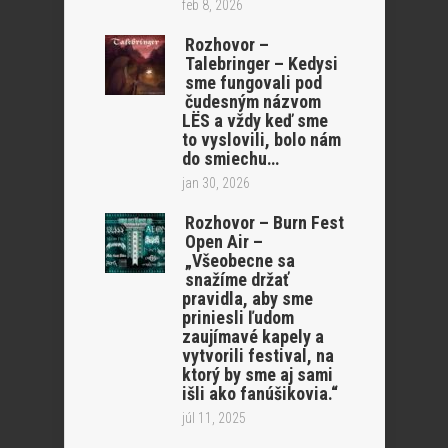
feb 8, 2026
Rozhovor –
Talebringer – Kedysi
sme fungovali pod
čudesným názvom
LËS a vždy keď sme
to vyslovili, bolo nám
do smiechu…
jan 30, 2026
Rozhovor – Burn Fest
Open Air –
„Všeobecne sa
snažíme držať
pravidla, aby sme
priniesli ľudom
zaujímavé kapely a
vytvorili festival, na
ktorý by sme aj sami
išli ako fanúšikovia.“
júl 11, 2025