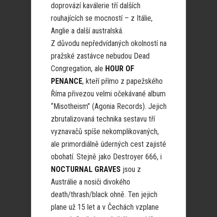
doprovází kaválerie tří dalších
rouhajících se mocností – z Itálie,
Anglie a další australská.
Z důvodu nepředvídaných okolností na
pražské zastávce nebudou Dead
Congregation, ale
HOUR OF
PENANCE
, kteří přímo z papežského
Říma přivezou velmi očekávané album
“Misotheism” (Agonia Records). Jejich
zbrutalizovaná technika sestavu tří
vyznavačů spíše nekomplikovaných,
ale primordiálně úderných cest zajisté
obohatí. Stejně jako Destroyer 666, i
NOCTURNAL GRAVES
jsou z
Austrálie a nosiči divokého
death/thrash/black ohně. Ten jejich
plane už 15 let a v Čechách vzplane