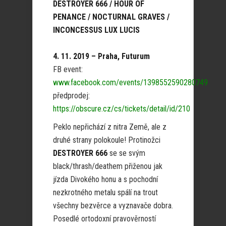
DESTROYER 666 / HOUR OF
PENANCE / NOCTURNAL GRAVES /
INCONCESSUS LUX LUCIS
4. 11. 2019 – Praha, Futurum
FB event:
www.facebook.com/events/1398552590280749
předprodej:
https://obscure.cz/cs/tickets/detail/id/210
Peklo nepřichází z nitra Země, ale z
druhé strany polokoule! Protinožci
DESTROYER 666
se se svým
black/thrash/deathem přiženou jak
jízda Divokého honu a s pochodní
nezkrotného metalu spálí na trout
všechny bezvěrce a vyznavače dobra.
Posedlé ortodoxní pravověrností