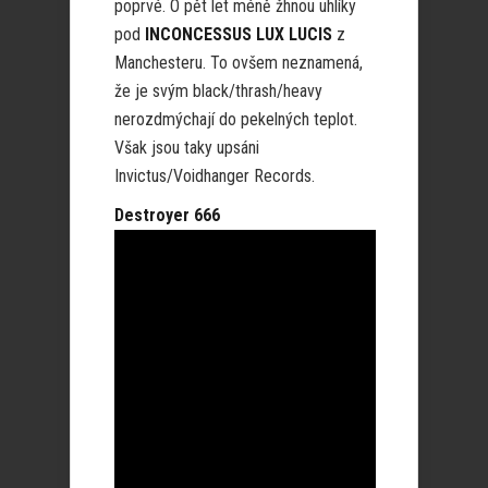
poprvé. O pět let méně žhnou uhlíky
pod
INCONCESSUS LUX LUCIS
z
Manchesteru. To ovšem neznamená,
že je svým black/thrash/heavy
nerozdmýchají do pekelných teplot.
Však jsou taky upsáni
Invictus/Voidhanger Records.
Destroyer 666