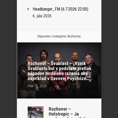
Headbanger_FM (6.7.2026 22:00)
6. júla 2026
Najnovšie z kategórie:
Rozhovory
Rozhovor – Švablast – „Vznik
Švablastu bol v podstate pretlak
nápadov tvrdšieho razenia ako
napríklad v Davovej Psychóze…“
mar 17, 2026
Rozhovor –
Holotropic – Ja