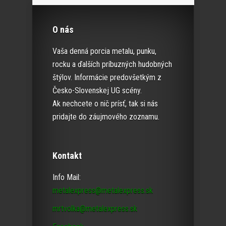
O nás
Vaša denná porcia metalu, punku,
rocku a ďalších príbuzných hudobných
štýlov. Informácie predovšetkým z
Česko-Slovenskej UG scény.
Ak nechcete o nič prísť, tak si nás
pridajte do záujmového zoznamu.
Kontakt
Info Mail:
metalexpress@metalexpress.sk
mrtvolka@metalexpress.sk