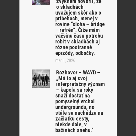
zvyknem hovoriť, že
o skladbách
uvažujem skôr ako o
príbehoch, menej v
rovine “sloha – bridge
– refrén”. Čiže mám
väčšinu času potrebu
robit v skladbách aj
rôzne postranné
epizódy, odbočky.
mar 1, 2026
Rozhovor – WAYD –
„Má to aj svoj
interpretačný význam
– kapela sa roky
snaží dostať na
pomyselný vrchol
undergroundu, no
stále sa nachádza na
začiatku cesty,
niekde dole, v
bažinách snehu.“