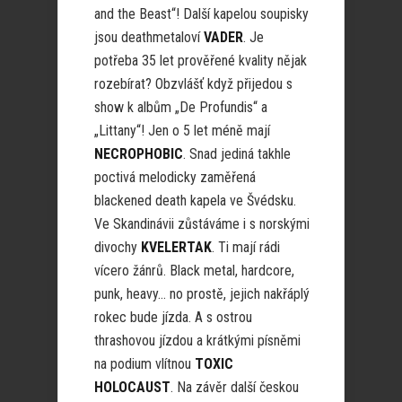
and the Beast“! Další kapelou soupisky
jsou deathmetaloví
VADER
. Je
potřeba 35 let prověřené kvality nějak
rozebírat? Obzvlášť když přijedou s
show k albům „De Profundis“ a
„Littany“! Jen o 5 let méně mají
NECROPHOBIC
. Snad jediná takhle
poctivá melodicky zaměřená
blackened death kapela ve Švédsku.
Ve Skandinávii zůstáváme i s norskými
divochy
KVELERTAK
. Ti mají rádi
vícero žánrů. Black metal, hardcore,
punk, heavy… no prostě, jejich nakřáplý
rokec bude jízda. A s ostrou
thrashovou jízdou a krátkými písněmi
na podium vlítnou
TOXIC
HOLOCAUST
. Na závěr další českou