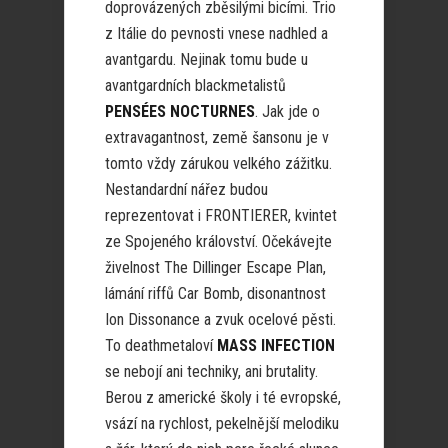
doprovázených zběsilými bicími. Trio
z Itálie do pevnosti vnese nadhled a
avantgardu. Nejinak tomu bude u
avantgardních blackmetalistů
PENSÉES NOCTURNES
. Jak jde o
extravagantnost, země šansonu je v
tomto vždy zárukou velkého zážitku.
Nestandardní nářez budou
reprezentovat i FRONTIERER, kvintet
ze Spojeného království. Očekávejte
živelnost The Dillinger Escape Plan,
lámání riffů Car Bomb, disonantnost
Ion Dissonance a zvuk ocelové pěsti.
To deathmetaloví
MASS INFECTION
se nebojí ani techniky, ani brutality.
Berou z americké školy i té evropské,
vsází na rychlost, pekelnější melodiku