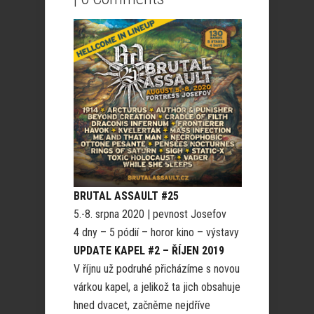
BRUTAL ASSAULT #25
5.-8. srpna 2020 | pevnost Josefov
4 dny – 5 pódií – horor kino – výstavy
UPDATE KAPEL #2 – ŘÍJEN 2019
V říjnu už podruhé přicházíme s novou
várkou kapel, a jelikož ta jich obsahuje
hned dvacet, začněme nejdříve