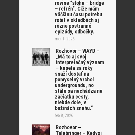
rovine “sloha – bridge
– refrén”. Čiže mám
väčšinu času potrebu
robit v skladbách aj
rôzne postranné
epizódy, odbočky.
mar 1, 2026
Rozhovor – WAYD –
„Má to aj svoj
interpretačný význam
– kapela sa roky
snaží dostať na
pomyselný vrchol
undergroundu, no
stále sa nachádza na
začiatku cesty,
niekde dole, v
bažinách snehu.“
feb 8, 2026
Rozhovor –
Talebringer – Kedysi