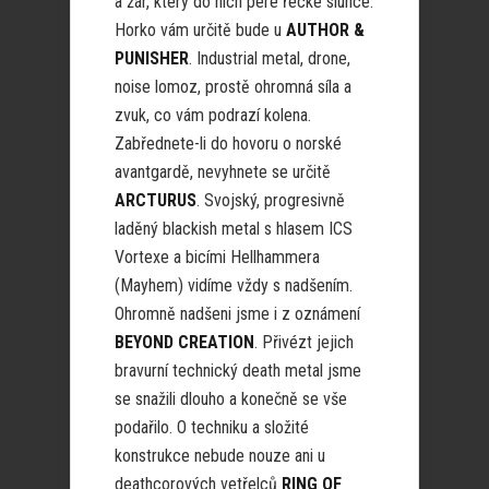
a žár, který do nich pere řecké slunce.
Horko vám určitě bude u
AUTHOR &
PUNISHER
. Industrial metal, drone,
noise lomoz, prostě ohromná síla a
zvuk, co vám podrazí kolena.
Zabřednete-li do hovoru o norské
avantgardě, nevyhnete se určitě
ARCTURUS
. Svojský, progresivně
laděný blackish metal s hlasem ICS
Vortexe a bicími Hellhammera
(Mayhem) vidíme vždy s nadšením.
Ohromně nadšeni jsme i z oznámení
BEYOND CREATION
. Přivézt jejich
bravurní technický death metal jsme
se snažili dlouho a konečně se vše
podařilo. O techniku a složité
konstrukce nebude nouze ani u
deathcorových vetřelců
RING OF