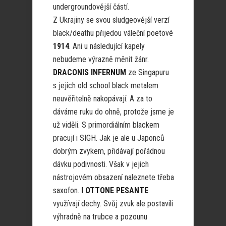
undergroundovější částí.
Z Ukrajiny se svou sludgeovější verzí
black/deathu přijedou váleční poetové
1914
. Ani u následující kapely
nebudeme výrazně měnit žánr.
DRACONIS INFERNUM
ze Singapuru
s jejich old school black metalem
neuvěřitelně nakopávají. A za to
dáváme ruku do ohně, protože jsme je
už viděli. S primordiálním blackem
pracují i SIGH. Jak je ale u Japonců
dobrým zvykem, přidávají pořádnou
dávku podivnosti. Však v jejich
nástrojovém obsazení naleznete třeba
saxofon.
I OTTONE PESANTE
využívají dechy. Svůj zvuk ale postavili
výhradně na trubce a pozounu