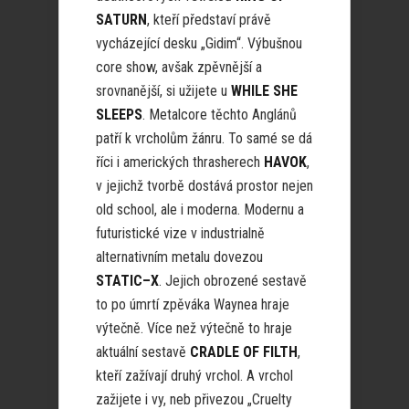
SATURN
, kteří představí právě
vycházející desku „Gidim“. Výbušnou
core show, avšak zpěvnější a
srovnanější, si užijete u
WHILE SHE
SLEEPS
. Metalcore těchto Anglánů
patří k vrcholům žánru. To samé se dá
říci i amerických thrasherech
HAVOK
,
v jejichž tvorbě dostává prostor nejen
old school, ale i moderna. Modernu a
futuristické vize v industrialně
alternativním metalu dovezou
STATIC–X
. Jejich obrozené sestavě
to po úmrtí zpěváka Waynea hraje
výtečně. Více než výtečně to hraje
aktuální sestavě
CRADLE OF FILTH
,
kteří zažívají druhý vrchol. A vrchol
zažijete i vy, neb přivezou „Cruelty