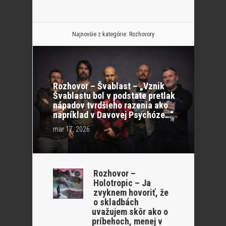
Najnovšie z kategórie:
Rozhovory
Rozhovor – Švablast – „Vznik
Švablastu bol v podstate pretlak
nápadov tvrdšieho razenia ako
napríklad v Davovej Psychóze…“
mar 17, 2026
Rozhovor –
Holotropic – Ja
zvyknem hovoriť, že
o skladbách
uvažujem skôr ako o
príbehoch, menej v