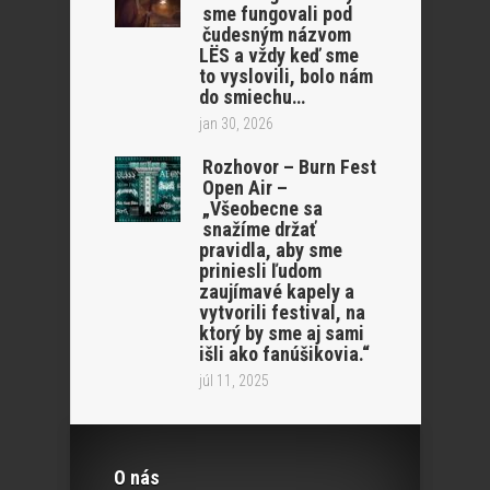
sme fungovali pod
čudesným názvom
LËS a vždy keď sme
to vyslovili, bolo nám
do smiechu…
jan 30, 2026
Rozhovor – Burn Fest
Open Air –
„Všeobecne sa
snažíme držať
pravidla, aby sme
priniesli ľudom
zaujímavé kapely a
vytvorili festival, na
ktorý by sme aj sami
išli ako fanúšikovia.“
júl 11, 2025
O nás