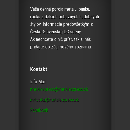
Vaša denná porcia metalu, punku,
rocku a ďalších príbuzných hudobných
štýlov. Informácie predovšetkým z
Česko-Slovenskej UG scény.
Ak nechcete o nič prísť, tak si nás
pridajte do záujmového zoznamu.
Kontakt
Info Mail:
metalexpress@metalexpress.sk
mrtvolka@metalexpress.sk
Facebook