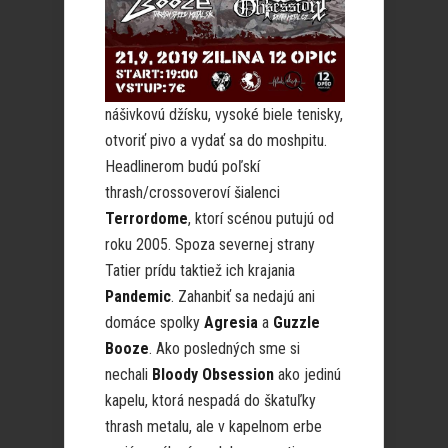
nášivkovú džísku, vysoké biele tenisky,
otvoriť pivo a vydať sa do moshpitu.
Headlinerom budú poľskí
thrash/crossoveroví šialenci
Terrordome
, ktorí scénou putujú od
roku 2005. Spoza severnej strany
Tatier prídu taktiež ich krajania
Pandemic
. Zahanbiť sa nedajú ani
domáce spolky
Agresia
a
Guzzle
Booze
. Ako posledných sme si
nechali
Bloody Obsession
ako jedinú
kapelu, ktorá nespadá do škatuľky
thrash metalu, ale v kapelnom erbe