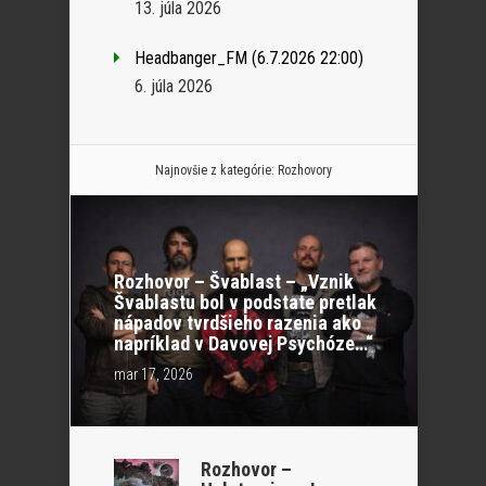
13. júla 2026
Headbanger_FM (6.7.2026 22:00)
6. júla 2026
Najnovšie z kategórie:
Rozhovory
Rozhovor – Švablast – „Vznik
Švablastu bol v podstate pretlak
nápadov tvrdšieho razenia ako
napríklad v Davovej Psychóze…“
mar 17, 2026
Rozhovor –