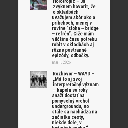
Holotropic – Ja
zvyknem hovoriť, že
o skladbách
uvažujem skôr ako o
príbehoch, menej v
rovine “sloha – bridge
– refrén”. Čiže mám
väčšinu času potrebu
robit v skladbách aj
rôzne postranné
epizódy, odbočky.
mar 1, 2026
Rozhovor – WAYD –
„Má to aj svoj
interpretačný význam
– kapela sa roky
snaží dostať na
pomyselný vrchol
undergroundu, no
stále sa nachádza na
začiatku cesty,
niekde dole, v
bažinách snehu.“