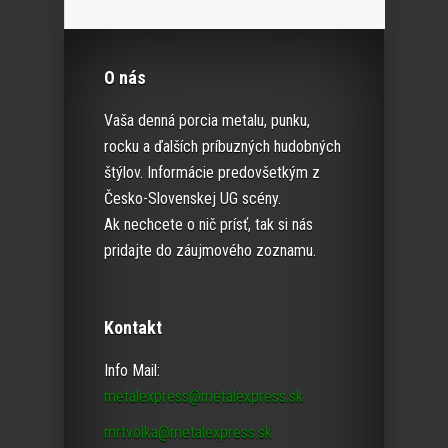
O nás
Vaša denná porcia metalu, punku,
rocku a ďalších príbuzných hudobných
štýlov. Informácie predovšetkým z
Česko-Slovenskej UG scény.
Ak nechcete o nič prísť, tak si nás
pridajte do záujmového zoznamu.
Kontakt
Info Mail:
metalexpress@metalexpress.sk
mrtvolka@metalexpress.sk