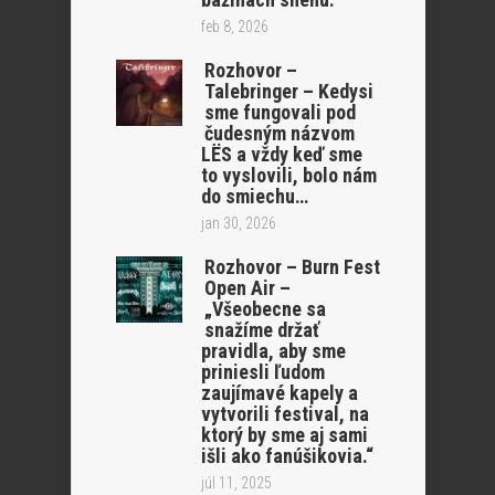
feb 8, 2026
Rozhovor –
Talebringer – Kedysi
sme fungovali pod
čudesným názvom
LËS a vždy keď sme
to vyslovili, bolo nám
do smiechu…
jan 30, 2026
Rozhovor – Burn Fest
Open Air –
„Všeobecne sa
snažíme držať
pravidla, aby sme
priniesli ľudom
zaujímavé kapely a
vytvorili festival, na
ktorý by sme aj sami
išli ako fanúšikovia.“
júl 11, 2025