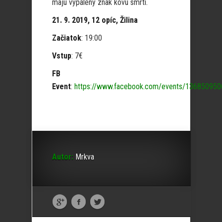
majú vypálený znak kovu smrti.
21. 9. 2019, 12 opíc, Žilina
Začiatok
: 19:00
Vstup
: 7€
FB
Event
:
https://www.facebook.com/events/13685095
Autor:
Mrkva