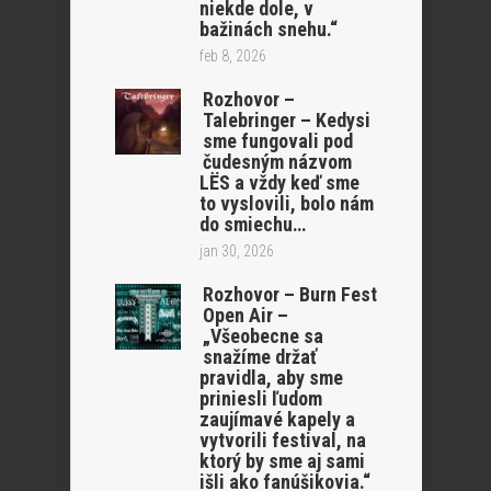
niekde dole, v
bažinách snehu.“
feb 8, 2026
Rozhovor –
Talebringer – Kedysi
sme fungovali pod
čudesným názvom
LËS a vždy keď sme
to vyslovili, bolo nám
do smiechu…
jan 30, 2026
Rozhovor – Burn Fest
Open Air –
„Všeobecne sa
snažíme držať
pravidla, aby sme
priniesli ľudom
zaujímavé kapely a
vytvorili festival, na
ktorý by sme aj sami
išli ako fanúšikovia.“