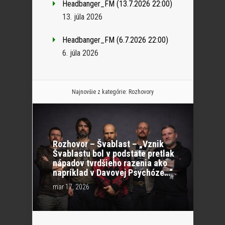
Headbanger_FM (13.7.2026 22:00)
13. júla 2026
Headbanger_FM (6.7.2026 22:00)
6. júla 2026
Najnovšie z kategórie:
Rozhovory
Rozhovor – Švablast – „Vznik
Švablastu bol v podstate pretlak
nápadov tvrdšieho razenia ako
napríklad v Davovej Psychóze…“
mar 17, 2026