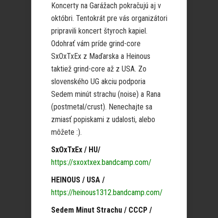
Koncerty na Garážach pokračujú aj v
októbri. Tentokrát pre vás organizátori
pripravili koncert štyroch kapiel.
Odohrať vám príde grind-core
SxOxTxEx z Maďarska a Heinous
taktiež grind-core až z USA. Zo
slovenského UG akciu podporia
Sedem minút strachu (noise) a Rana
(postmetal/crust). Nenechajte sa
zmiasť popiskami z udalosti, alebo
môžete :).
SxOxTxEx / HU/
https://sxoxtxex.bandcamp.com/
HEINOUS / USA /
https://heinous1312.bandcamp.com/
Sedem Minut Strachu / CCCP /