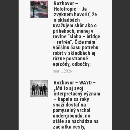
Rozhovor –
Holotropic – Ja
zvyknem hovoriť, že
o skladbách
uvažujem skôr ako o
príbehoch, menej v
rovine “sloha – bridge
– refrén”. Čiže mám
väčšinu času potrebu
robit v skladbách aj
rôzne postranné
epizódy, odbočky.
mar 1, 2026
Rozhovor – WAYD –
„Má to aj svoj
interpretačný význam
– kapela sa roky
snaží dostať na
pomyselný vrchol
undergroundu, no
stále sa nachádza na
začiatku cesty,