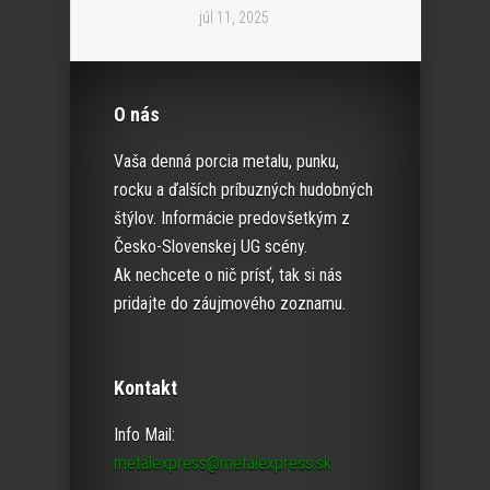
júl 11, 2025
O nás
Vaša denná porcia metalu, punku,
rocku a ďalších príbuzných hudobných
štýlov. Informácie predovšetkým z
Česko-Slovenskej UG scény.
Ak nechcete o nič prísť, tak si nás
pridajte do záujmového zoznamu.
Kontakt
Info Mail:
metalexpress@metalexpress.sk