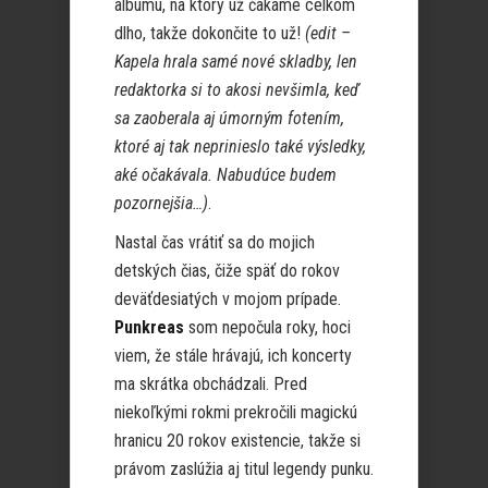
albumu, na ktorý už čakáme celkom
dlho, takže dokončite to už!
(edit –
Kapela hrala samé nové skladby, len
redaktorka si to akosi nevšimla, keď
sa zaoberala aj úmorným fotením,
ktoré aj tak neprinieslo také výsledky,
aké očakávala. Nabudúce budem
pozornejšia…)
.
Nastal čas vrátiť sa do mojich
detských čias, čiže späť do rokov
deväťdesiatých v mojom prípade.
Punkreas
som nepočula roky, hoci
viem, že stále hrávajú, ich koncerty
ma skrátka obchádzali. Pred
niekoľkými rokmi prekročili magickú
hranicu 20 rokov existencie, takže si
právom zaslúžia aj titul legendy punku.