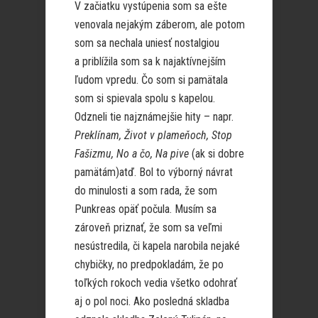
V začiatku vystúpenia som sa ešte
venovala nejakým záberom, ale potom
som sa nechala uniesť nostalgiou
a priblížila som sa k najaktívnejším
ľudom vpredu. Čo som si pamätala
som si spievala spolu s kapelou.
Odzneli tie najznámejšie hity – napr.
Preklínam, Život v plameňoch, Stop
Fašizmu, No a čo, Na pive
(ak si dobre
pamätám)atď. Bol to výborný návrat
do minulosti a som rada, že som
Punkreas opäť počula. Musím sa
zároveň priznať, že som sa veľmi
nesústredila, či kapela narobila nejaké
chybičky, no predpokladám, že po
toľkých rokoch vedia všetko odohrať
aj o pol noci. Ako posledná skladba