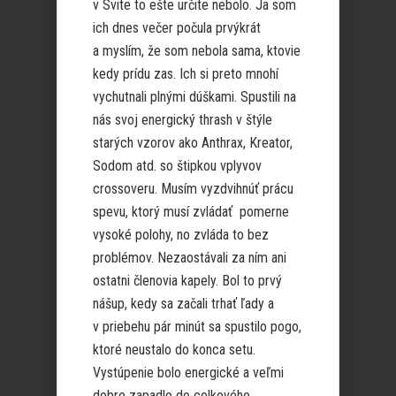
v Svite to ešte určite nebolo. Ja som
ich dnes večer počula prvýkrát
a myslím, že som nebola sama, ktovie
kedy prídu zas. Ich si preto mnohí
vychutnali plnými dúškami. Spustili na
nás svoj energický thrash v štýle
starých vzorov ako Anthrax, Kreator,
Sodom atd. so štipkou vplyvov
crossoveru. Musím vyzdvihnúť prácu
spevu, ktorý musí zvládať pomerne
vysoké polohy, no zvláda to bez
problémov. Nezaostávali za ním ani
ostatni členovia kapely. Bol to prvý
nášup, kedy sa začali trhať ľady a
v priebehu pár minút sa spustilo pogo,
ktoré neustalo do konca setu.
Vystúpenie bolo energické a veľmi
dobre zapadlo do celkového