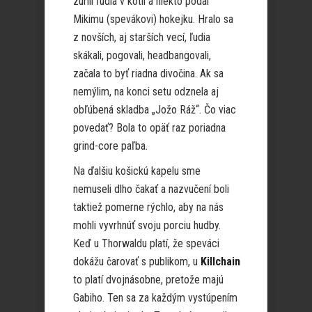
zúrili ľudia v kotli a niekto podal
Mikimu (spevákovi) hokejku. Hralo sa
z novších, aj starších vecí, ľudia
skákali, pogovali, headbangovali,
začala to byť riadna divočina. Ak sa
nemýlim, na konci setu odznela aj
obľúbená skladba „Jožo Ráž“. Čo viac
povedať? Bola to opäť raz poriadna
grind-core paľba.
Na ďalšiu košickú kapelu sme
nemuseli dlho čakať a nazvučení boli
taktiež pomerne rýchlo, aby na nás
mohli vyvrhnúť svoju porciu hudby.
Keď u Thorwaldu platí, že speváci
dokážu čarovať s publikom, u
Killchain
to platí dvojnásobne, pretože majú
Gabiho. Ten sa za každým vystúpením