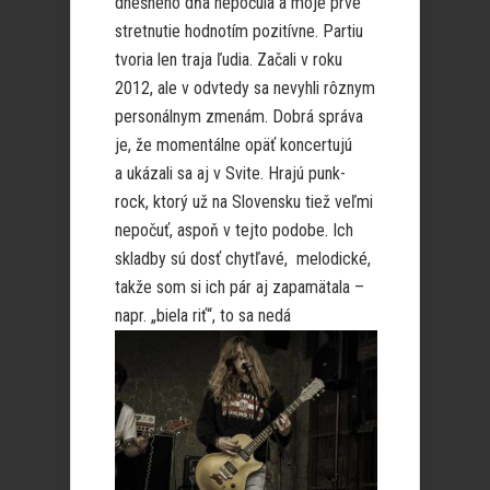
dnešného dňa nepočula a moje prvé
stretnutie hodnotím pozitívne. Partiu
tvoria len traja ľudia. Začali v roku
2012, ale v odvtedy sa nevyhli rôznym
personálnym zmenám. Dobrá správa
je, že momentálne opäť koncertujú
a ukázali sa aj v Svite. Hrajú punk-
rock, ktorý už na Slovensku tiež veľmi
nepočuť, aspoň v tejto podobe. Ich
skladby sú dosť chytľavé, melodické,
takže som si ich pár aj zapamätala –
nap
r. „biela riť“, to sa nedá