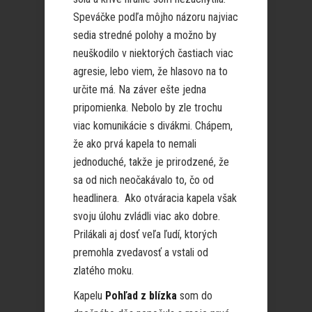
Speváčke podľa môjho názoru najviac
sedia stredné polohy a možno by
neuškodilo v niektorých častiach viac
agresie, lebo viem, že hlasovo na to
určite má. Na záver ešte jedna
pripomienka. Nebolo by zle trochu
viac komunikácie s divákmi. Chápem,
že ako prvá kapela to nemali
jednoduché, takže je prirodzené, že
sa od nich neočakávalo to, čo od
headlinera. Ako otváracia kapela však
svoju úlohu zvládli viac ako dobre.
Prilákali aj dosť veľa ľudí, ktorých
premohla zvedavosť a vstali od
zlatého moku.
Kapelu
Pohľad z blízka
som do