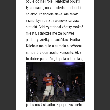
obuje do inej role. Tentokrát opustil
tyranosaura, no v poslednom období
ho akosi rozbolela hlava. Ale teraz
vážne, kým ostatní členovia sú viac
statickí, Gabi vystriedal všetky možné
miesta, samozrejme za búrlivej
podpory všetkých fanúšikov. Hudba
Killchain má gule a tu mala aj výbornú
atmosféru domáceho koncertu. Ak si
to dobre pamätám, kap
ela odohrala aj
jednu novú skladbu, z pripravovaného