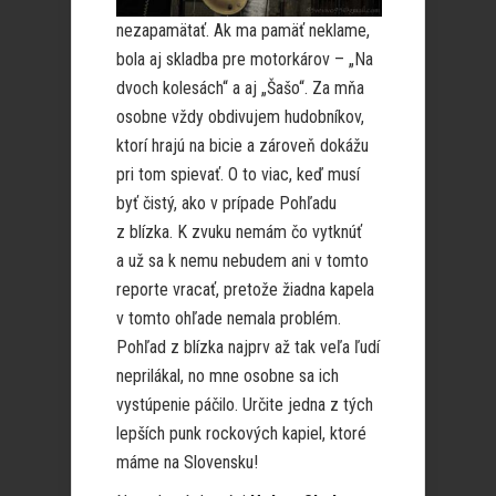
nezapamätať. Ak ma pamäť neklame,
bola aj skladba pre motorkárov – „Na
dvoch kolesách“ a aj „Šašo“. Za mňa
osobne vždy obdivujem hudobníkov,
ktorí hrajú na bicie a zároveň dokážu
pri tom spievať. O to viac, keď musí
byť čistý, ako v prípade Pohľadu
z blízka. K zvuku nemám čo vytknúť
a už sa k nemu nebudem ani v tomto
reporte vracať, pretože žiadna kapela
v tomto ohľade nemala problém.
Pohľad z blízka najprv až tak veľa ľudí
neprilákal, no mne osobne sa ich
vystúpenie páčilo. Určite jedna z tých
lepších punk rockových kapiel, ktoré
máme na Slovensku!