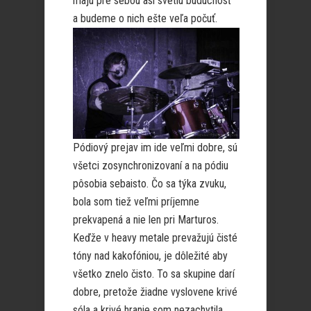
majú pre sebou asi svetlú budúcnosť
a budeme
o nich ešte veľa počuť.
Pódiový prejav im ide veľmi dobre, sú
všetci zosynchronizovaní a na pódiu
pôsobia sebaisto. Čo sa týka zvuku,
bola som tiež veľmi príjemne
prekvapená a nie len pri Marturos.
Keďže v heavy metale prevažujú čisté
tóny nad kakofóniou, je dôležité aby
všetko znelo čisto. To sa skupine darí
dobre, pretože žiadne vyslovene krivé
sóla a krivé hranie som nezachytila.