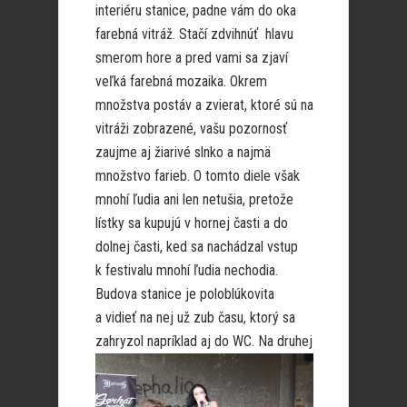
interiéru stanice, padne vám do oka
farebná vitráž. Stačí zdvihnúť hlavu
smerom hore a pred vami sa zjaví
veľká farebná mozaika. Okrem
množstva postáv a zvierat, ktoré sú na
vitráži zobrazené, vašu pozornosť
zaujme aj žiarivé slnko a najmä
množstvo farieb. O tomto diele však
mnohí ľudia ani len netušia, pretože
lístky sa kupujú v hornej časti a do
dolnej časti, ked sa nachádzal vstup
k festivalu mnohí ľudia nechodia.
Budova stanice je poloblúkovita
a vidieť na nej už zub času, ktorý sa
zahryzol naprík
lad aj do WC. Na druhej