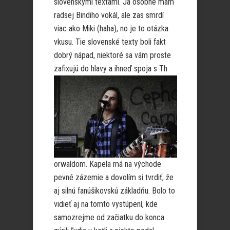
slovenskými textami. Ja osobne mam
radsej Bindiho vokál, ale zas smrdí
viac ako Miki (haha), no je to otázka
vkusu. Tie slovenské texty boli fakt
dobrý nápad, niektoré sa vám proste
zafixujú do hlavy a ihneď spoja s Th
orwaldom. Kapela má na východe
pevné zázemie a dovolím si tvrdiť, že
aj silnú fanúšikovskú základňu. Bolo to
vidieť aj na tomto vystúpení, kde
samozrejme od začiatku do konca