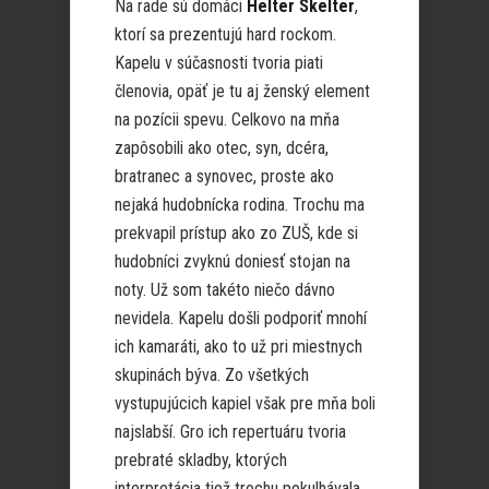
Na rade sú domáci
Helter Skelter
,
ktorí sa prezentujú hard rockom.
Kapelu v súčasnosti tvoria piati
členovia, opäť je tu aj ženský element
na pozícii spevu. Celkovo na mňa
zapôsobili ako otec, syn, dcéra,
bratranec a synovec, proste ako
nejaká hudobnícka rodina. Trochu ma
prekvapil prístup ako zo ZUŠ, kde si
hudobníci zvyknú doniesť stojan na
noty. Už som takéto niečo dávno
nevidela. Kapelu došli podporiť mnohí
ich kamaráti, ako to už pri miestnych
skupinách býva. Zo všetkých
vystupujúcich kapiel však pre mňa boli
najslabší. Gro ich repertuáru tvoria
prebraté skladby, ktorých
interpretácia tiež trochu pokulhávala