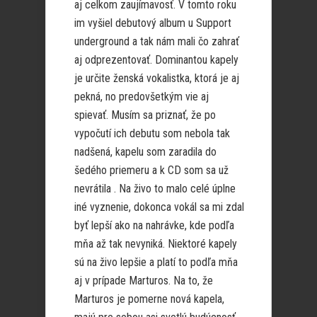
aj celkom zaujímavosť. V tomto roku
im vyšiel debutový album u Support
underground a tak nám mali čo zahrať
aj odprezentovať. Dominantou kapely
je určite ženská vokalistka, ktorá je aj
pekná, no predovšetkým vie aj
spievať. Musím sa priznať, že po
vypočutí ich debutu som nebola tak
nadšená, kapelu som zaradila do
šedého priemeru a k CD som sa už
nevrátila . Na živo to malo celé úplne
iné vyznenie, dokonca vokál sa mi zdal
byť lepší ako na nahrávke, kde podľa
mňa až tak nevyniká. Niektoré kapely
sú na živo lepšie a platí to podľa mňa
aj v prípade Marturos. Na to, že
Marturos je pomerne nová kapela,