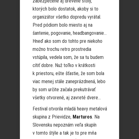
zabezpečené aj drevené stoly,
ktorých bolo dostatok, akoby si to
organizátor všetko dopredu vyrátal.
Pred pódiom bolo miesto aj na
šantenie, pogovanie, headbangovanie…
Hneď ako som do tohto pre niekoho
možno trochu retro prostredia
vstúpila, vedela som, že sa tu budem
cítiť dobre. Nuž toľko v krátkosti
k priestoru, ešte šťastie, že som bola
viac menej stále zaneprázdnená, lebo
by som určite začala prekutrávať
všetky otvorené, aj zavreté dvere…
Festival otvorila mladá heavy metalová
skupina z Prievidze,
Marturos
. Na
Slovensku nepoznám veľa skupín
v tomto štýle a tak je to pre mňa