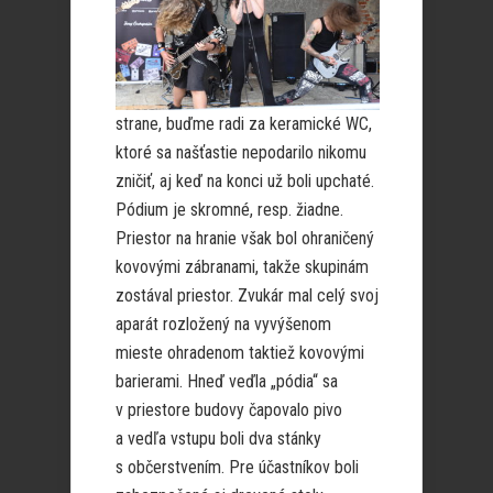
strane, buďme radi za keramické WC,
ktoré sa našťastie nepodarilo nikomu
zničiť, aj keď na konci už boli upchaté.
Pódium je skromné, resp. žiadne.
Priestor na hranie však bol ohraničený
kovovými zábranami, takže skupinám
zostával priestor. Zvukár mal celý svoj
aparát rozložený na vyvýšenom
mieste ohradenom taktiež kovovými
barierami. Hneď veďla „pódia“ sa
v priestore budovy čapovalo pivo
a vedľa vstupu boli dva stánky
s občerstvením. Pre účastníkov boli