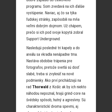
programu. Som zvedavá na ich ďalšie
vystúpenie. Naviac, aj čo sa týka
ľudskej stránky, zapôsobili na mňa
veľmi dobrým dojmom. Už chápem,
prečo si ich pod svoje kopytá zobral
Support Underground.
Nasledujú posledné tri kapely a do
areálu sa vkradla nenápadne tma.
Nastáva obdobie trápenia pre
fotografov, pretože svetlá sú dosť
slabé, treba si zvyknúť na nové
podmienky. Ako prví prichádzajú na
rad
Thorwald
z Košíc ak by ich niekto
náhodou nepoznal, hrajú grind-core na
švédsky spôsob, hutný a agresívny. Sú
charakteristickí dvoma spevmi, aj