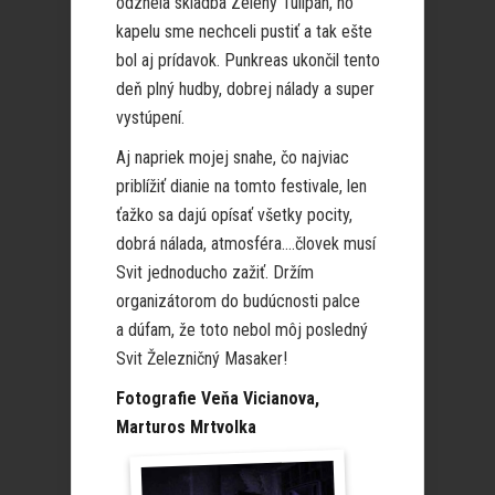
odznela skladba Zelený Tulipán, no
kapelu sme nechceli pustiť a tak ešte
bol aj prídavok. Punkreas ukončil tento
deň plný hudby, dobrej nálady a super
vystúpení.
Aj napriek mojej snahe, čo najviac
priblížiť dianie na tomto festivale, len
ťažko sa dajú opísať všetky pocity,
dobrá nálada, atmosféra….človek musí
Svit jednoducho zažiť. Držím
organizátorom do budúcnosti palce
a dúfam, že toto nebol môj posledný
Svit Železničný Masaker!
Fotografie Veňa Vicianova,
Marturos Mrtvolka