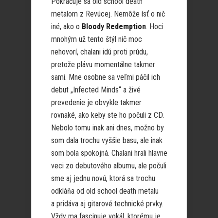
Pokračuje sa old school death
metalom z Revúcej. Nemôže ísť o nič
iné, ako o
Bloody Redemption
. Hoci
mnohým už tento štýl nič moc
nehovorí, chalani idú proti prúdu,
pretože plávu momentálne takmer
sami. Mne osobne sa veľmi páčil ich
debut „Infected Minds“ a živé
prevedenie je obvykle takmer
rovnaké, ako keby ste ho počuli z CD.
Nebolo tomu inak ani dnes, možno by
som dala trochu vyššie basu, ale inak
som bola spokojná. Chalani hrali hlavne
veci zo debutového albumu, ale počuli
sme aj jednu novú, ktorá sa trochu
odkláňa od old school death metalu
a pridáva aj gitarové technické prvky.
Vždy ma fascinuje vokál, ktorému je