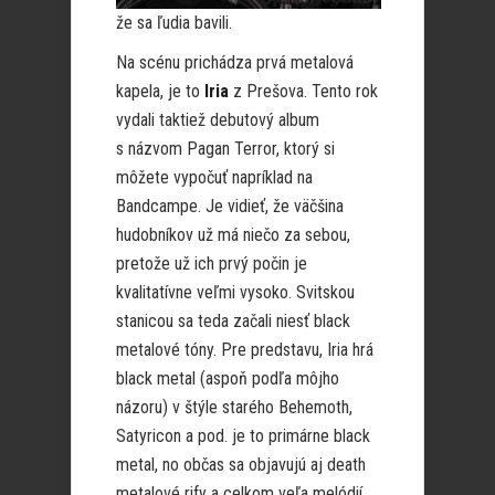
že sa ľudia bavili.
Na scénu prichádza prvá metalová
kapela, je to
Iria
z Prešova. Tento rok
vydali taktiež debutový album
s názvom Pagan Terror, ktorý si
môžete vypočuť napríklad na
Bandcampe. Je vidieť, že väčšina
hudobníkov už má niečo za sebou,
pretože už ich prvý počin je
kvalitatívne veľmi vysoko. Svitskou
stanicou sa teda začali niesť black
metalové tóny. Pre predstavu, Iria hrá
black metal (aspoň podľa môjho
názoru) v štýle starého Behemoth,
Satyricon a pod. je to primárne black
metal, no občas sa objavujú aj death
metalové rify a celkom veľa melódií.