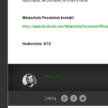
neprístupne, ale postupne sa otvára a rastie.
Melancholy Pessimism kontakt:
https://www.facebook.com/MelancholyPessimismOfficia
Hodnotenie: 8/10
Autor:
Nihil
Zdieľaj