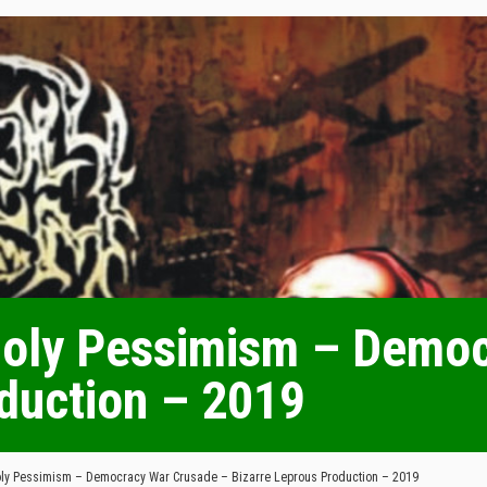
oly Pessimism – Democ
duction – 2019
ly Pessimism – Democracy War Crusade – Bizarre Leprous Production – 2019