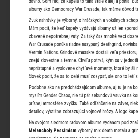
dávno. Som rád, že kapela to ťahá stále ďalej a pokiaľ b
albumy ako Democracy War Crusade, tak máme dôvod teš
Zvuk nahrávky je výborný, o hráčskych a vokálnych scho
Mám pocit, že keď kapely vydávajú albumy už len sporad
zbavené nepotrebnej vaty. Za taký čas mnohé veci dozrej
War Crusade ponúka riadne nasypaný deathgrind, novinka m
Vermin Nations. Grindové masakre dostali veľa priestoru, 
znejú zlovestne a temne. Chvíľu potrvá, kým sa v jednotl
neprístupné a vyslovene chytľavé momenty, ktoré by šli
človek pocit, že sa to celé musí zosypať, ale ono to letí s
Podobne ako na predchádzajúcom albume, aj tu je na kon
myslím Gender Chaos, nie tú pár sekundovú vsuvku na konc
prísnej atmosfére zvyšku. Také odľahčenie na záver, ni
detailov, výstižne zobrazujúci vojnové hrôzy. A logo kape
Na svojom siedmom radovom albume vydanom pod značk
Melancholy Pessimism
výborný mix death metalu a grin