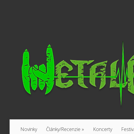
Novinky
Články/Recenzie
»
Koncerty
Festiv