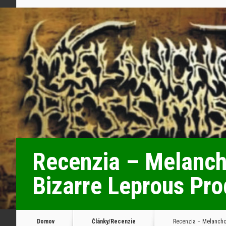
Recenzia – Melanch
Bizarre Leprous Pro
Domov
Články/Recenzie
Recenzia – Melancho