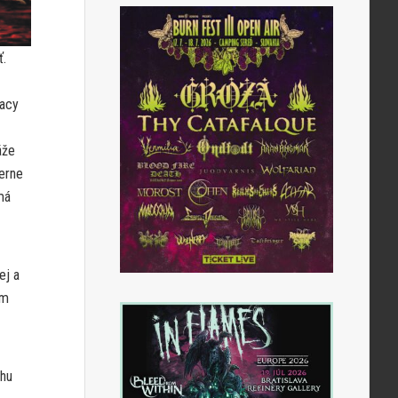
ť.
racy
áže
merne
má
ej a
om
chu