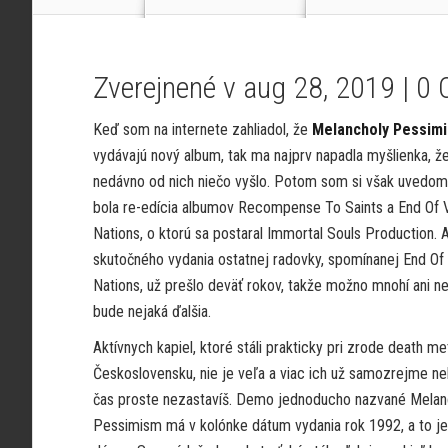
Zverejnené v aug 28, 2019 |
0 
Keď som na internete zahliadol, že
Melancholy Pessim
vydávajú nový album, tak ma najprv napadla myšlienka, ž
nedávno od nich niečo vyšlo. Potom som si však uvedomil
bola re-edícia albumov Recompense To Saints a End Of 
Nations, o ktorú sa postaral Immortal Souls Production. 
skutočného vydania ostatnej radovky, spomínanej End Of
Nations, už prešlo deväť rokov, takže možno mnohí ani ned
bude nejaká ďalšia.
Aktívnych kapiel, ktoré stáli prakticky pri zrode death me
Československu, nie je veľa a viac ich už samozrejme ne
čas proste nezastavíš. Demo jednoducho nazvané Melan
Pessimism má v kolónke dátum vydania rok 1992, a to j