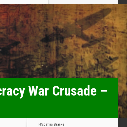
racy War Crusade –
Hľadať na stránke