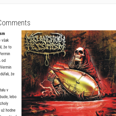
Comments
ism
e však
, že to
Vermin
A od
 Vermin
úfali, že
talu v
bude, lebo
choly
e už hodne