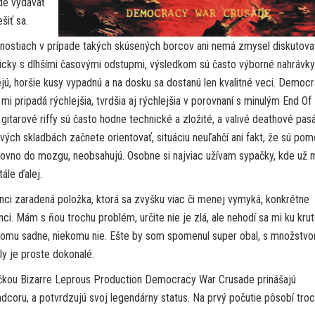
ude vydávať
iť sa.
pnostiach v prípade takých skúsených borcov ani nemá zmysel diskutova
icky s dlhšími časovými odstupmi, výsledkom sú často výborné nahrávky
ú, horšie kusy vypadnú a na dosku sa dostanú len kvalitné veci. Democ
i pripadá rýchlejšia, tvrdšia aj rýchlejšia v porovnaní s minulým End Of
gitarové riffy sú často hodne technické a zložité, a valivé deathové pas
ivých skladbách začnete orientovať, situáciu neuľahčí ani fakt, že sú po
 rovno do mozgu, neobsahujú. Osobne si najviac užívam sypačky, kde už 
tále ďalej.
ci zaradená položka, ktorá sa zvyšku viac či menej vymyká, konkrétne
i. Mám s ňou trochu problém, určite nie je zlá, ale nehodí sa mi ku krut
ekomu sadne, niekomu nie. Ešte by som spomenul super obal, s množstv
ly je proste dokonalé.
ou Bizarre Leprous Production Democracy War Crusade prinášajú
dcoru, a potvrdzujú svoj legendárny status. Na prvý počutie pôsobí tro