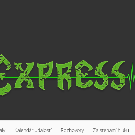
aly
Kalendár udalostí
Rozhovory
Za stenami hluku