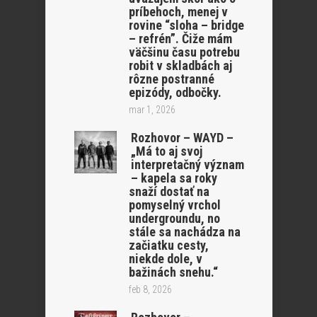
príbehoch, menej v
rovine “sloha – bridge
– refrén”. Čiže mám
väčšinu času potrebu
robit v skladbách aj
rôzne postranné
epizódy, odbočky.
mar 1, 2026
Rozhovor – WAYD –
„Má to aj svoj
interpretačný význam
– kapela sa roky
snaží dostať na
pomyselný vrchol
undergroundu, no
stále sa nachádza na
začiatku cesty,
niekde dole, v
bažinách snehu.“
feb 8, 2026