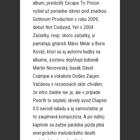
album, predošlý Escape To Prison
vyšiel už poriadne dávno pod značkou
Gothoom Production v roku 2009,
debut Not Civilized, Yet v 2004.
Začiatky, resp. skoro začiatky, si
pamätajú gitaristi Mário Minár a Boris
Kováč, ktorí sú aj autormi hudby na
albume, zostavu dopĺňajú bubeník
Martin Novoveský, basák Dávid
Csámpai a vokalista Dodes Zaujec.
Väčšinou v recenziách skôr chválim,
že intro žiadne nie je, ale v prípade
Peorth to neplatí, skvelý úvod Chapter
0.0 navodí náladu a aj samostatne je
to zaujímavá kompozícia. A po nultej
kapitole sa začne parádna jazda plná
energického melodického death