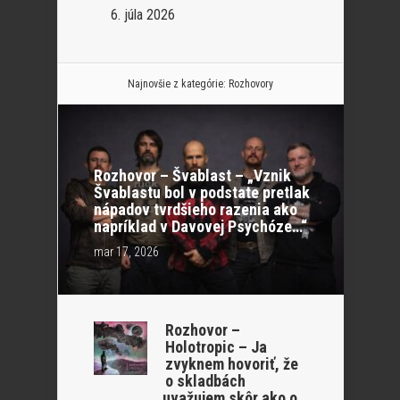
6. júla 2026
Najnovšie z kategórie:
Rozhovory
Rozhovor – Švablast – „Vznik
Švablastu bol v podstate pretlak
nápadov tvrdšieho razenia ako
napríklad v Davovej Psychóze…“
mar 17, 2026
Rozhovor –
Holotropic – Ja
zvyknem hovoriť, že
o skladbách
uvažujem skôr ako o