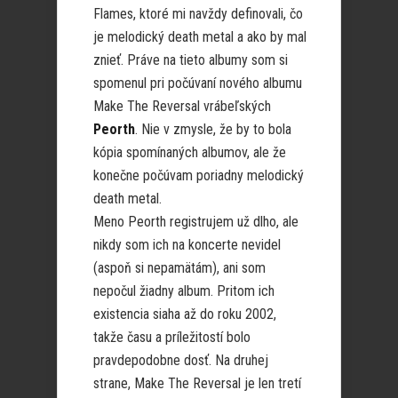
Flames, ktoré mi navždy definovali, čo
je melodický death metal a ako by mal
znieť. Práve na tieto albumy som si
spomenul pri počúvaní nového albumu
Make The Reversal vrábeľských
Peorth
. Nie v zmysle, že by to bola
kópia spomínaných albumov, ale že
konečne počúvam poriadny melodický
death metal.
Meno Peorth registrujem už dlho, ale
nikdy som ich na koncerte nevidel
(aspoň si nepamätám), ani som
nepočul žiadny album. Pritom ich
existencia siaha až do roku 2002,
takže času a príležitostí bolo
pravdepodobne dosť. Na druhej
strane, Make The Reversal je len tretí