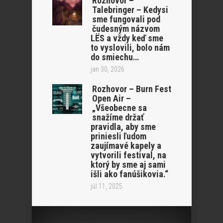
Rozhovor –
Talebringer – Kedysi
sme fungovali pod
čudesným názvom
LËS a vždy keď sme
to vyslovili, bolo nám
do smiechu…
jan 30, 2026
Rozhovor – Burn Fest
Open Air –
„Všeobecne sa
snažíme držať
pravidla, aby sme
priniesli ľudom
zaujímavé kapely a
vytvorili festival, na
ktorý by sme aj sami
išli ako fanúšikovia.“
júl 11, 2025