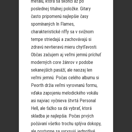
metalu, ktorá sa skončí až po
poslednej titulnej položke. Gitary
často pripomenú najlepšie časy
spomínaných In Flames,
charakteristické riffy sa v svižnom
tempe striedajú a zachovávajú si
zdravú nevtieravú mieru chytľavosti.
Občas začujem aj veľmi jemnú príchuť
moderných core žánrov v podobe
sekanejších pasáží, ale naozaj len
veľmi jemnú. Počas celého albumu si
Peorth držia veľmi vyrovnanú formu,
vďaka zapojeniu melodického vokálu
asi najviac vyčnieva štvrtá Personal
Hell, ale ťažko sa dá vybrať, ktorá
skladba je najlepšia. Počas prvých
počúvaní všetko trochu splýva dokopy,
ale postupne sa vyrysujú jednotlivé