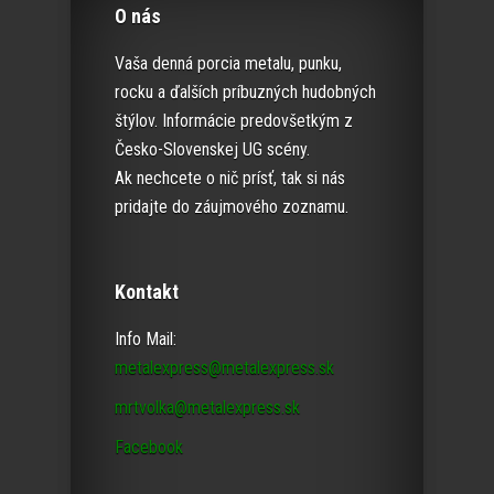
O nás
Vaša denná porcia metalu, punku,
rocku a ďalších príbuzných hudobných
štýlov. Informácie predovšetkým z
Česko-Slovenskej UG scény.
Ak nechcete o nič prísť, tak si nás
pridajte do záujmového zoznamu.
Kontakt
Info Mail:
metalexpress@metalexpress.sk
mrtvolka@metalexpress.sk
Facebook