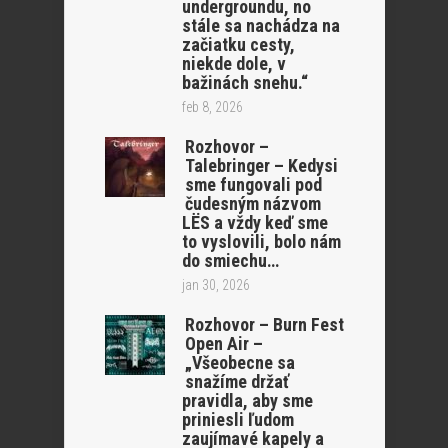
undergroundu, no
stále sa nachádza na
začiatku cesty,
niekde dole, v
bažinách snehu.“
feb 8, 2026
Rozhovor –
Talebringer – Kedysi
sme fungovali pod
čudesným názvom
LËS a vždy keď sme
to vyslovili, bolo nám
do smiechu…
jan 30, 2026
Rozhovor – Burn Fest
Open Air –
„Všeobecne sa
snažíme držať
pravidla, aby sme
priniesli ľudom
zaujímavé kapely a