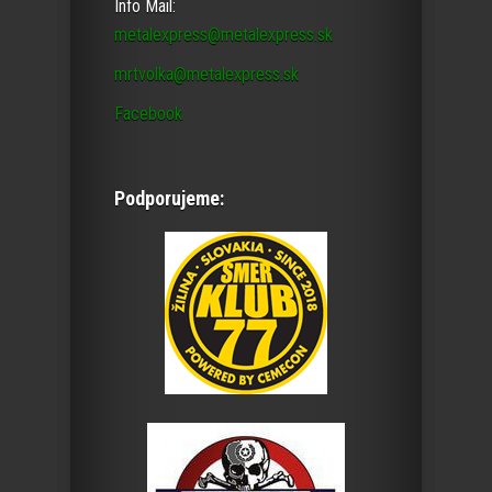
Info Mail:
metalexpress@metalexpress.sk
mrtvolka@metalexpress.sk
Facebook
Podporujeme: