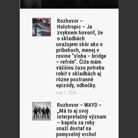
Rozhovor –
Holotropic – Ja
zvyknem hovoriť, že
o skladbách
uvažujem skôr ako o
príbehoch, menej v
rovine “sloha – bridge
– refrén”. Čiže mám
väčšinu času potrebu
robit v skladbách aj
rôzne postranné
epizódy, odbočky.
mar 1, 2026
Rozhovor – WAYD –
„Má to aj svoj
interpretačný význam
– kapela sa roky
snaží dostať na
pomyselný vrchol