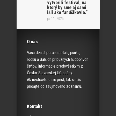
vytvorili festival, na
ktorý by sme aj sami
išli ako fanúšikovia.“
júl 11, 2025
O nás
Vaša denná porcia metalu, punku,
rocku a ďalších príbuzných hudobných
štýlov. Informácie predovšetkým z
Česko-Slovenskej UG scény.
Ak nechcete o nič prísť, tak si nás
pridajte do záujmového zoznamu.
Kontakt