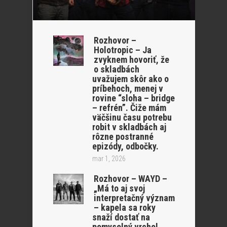
Rozhovor –
Holotropic – Ja
zvyknem hovoriť, že
o skladbách
uvažujem skôr ako o
príbehoch, menej v
rovine “sloha – bridge
– refrén”. Čiže mám
väčšinu času potrebu
robit v skladbách aj
rôzne postranné
epizódy, odbočky.
mar 1, 2026
Rozhovor – WAYD –
„Má to aj svoj
interpretačný význam
– kapela sa roky
snaží dostať na
pomyselný vrchol