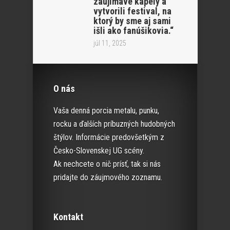
zaujímavé kapely a
vytvorili festival, na
ktorý by sme aj sami
išli ako fanúšikovia.“
júl 11, 2025
O nás
Vaša denná porcia metalu, punku,
rocku a ďalších príbuzných hudobných
štýlov. Informácie predovšetkým z
Česko-Slovenskej UG scény.
Ak nechcete o nič prísť, tak si nás
pridajte do záujmového zoznamu.
Kontakt