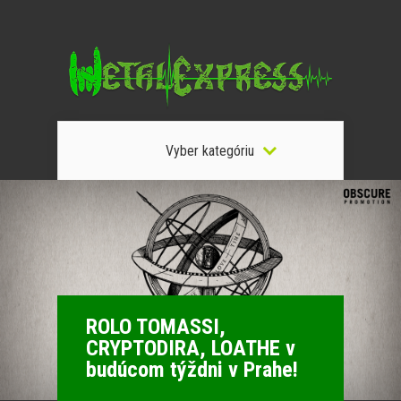
Vyber kategóriu
ROLO TOMASSI,
CRYPTODIRA, LOATHE v
budúcom týždni v Prahe!