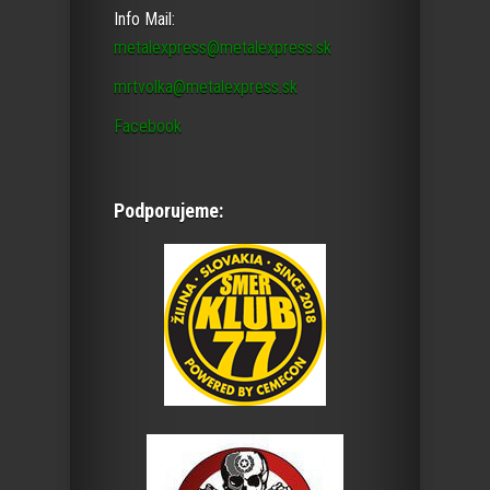
Info Mail:
metalexpress@metalexpress.sk
mrtvolka@metalexpress.sk
Facebook
Podporujeme: