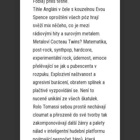
Fobia) příliš těsné.
Tihle Angláni v čele s kouzelnou Evou
Spence oproštěni všech póz hrají
svěží mix něčeho, co je mezi
rádiovými hity a surovým metalem.
Metaloví Cocteau Twins? Matematika,
post-rock, synthpop, hardcore,
experimentální rock, údernost, emoce
přelévající se jak u pubescenta v
rozpuku. Explozivní naštvanost a
agresivní burácení, obratem splínek a
plačtivé vyzpovídání se. Není to
nucené unikání ze všech škatulek.
Rolo Tomassi sebou prostě nechávají
cloumat a přirozeně do své tvorby tak
zakomponovávají další žánry a palety
nálad v inteligentní hudební platformu
pojímající nespočet žánrů, která