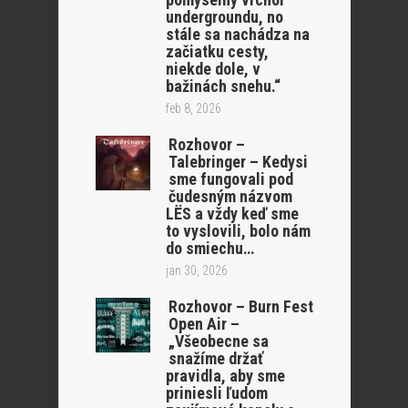
undergroundu, no
stále sa nachádza na
začiatku cesty,
niekde dole, v
bažinách snehu.“
feb 8, 2026
Rozhovor –
Talebringer – Kedysi
sme fungovali pod
čudesným názvom
LËS a vždy keď sme
to vyslovili, bolo nám
do smiechu…
jan 30, 2026
Rozhovor – Burn Fest
Open Air –
„Všeobecne sa
snažíme držať
pravidla, aby sme
priniesli ľudom