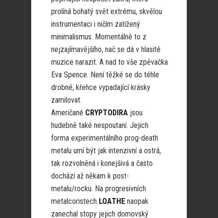
prolíná bohatý svět extrému, skvělou
instrumentaci i ničím zatížený
minimalismus. Momentálně to z
nejzajímavějšího, nač se dá v hlasité
muzice narazit. A nad to vše zpěvačka
Eva Spence. Není těžké se do téhle
drobné, křehce vypadající krásky
zamilovat.
Američané
CRYPTODIRA
jsou
hudebně také nespoutaní. Jejich
forma experimentálního prog-death
metalu umí být jak intenzivní a ostrá,
tak rozvolněná i konejšivá a často
dochází až někam k post-
metalu/rocku. Na progresivních
metalcoristech
LOATHE
naopak
zanechal stopy jejich domovský