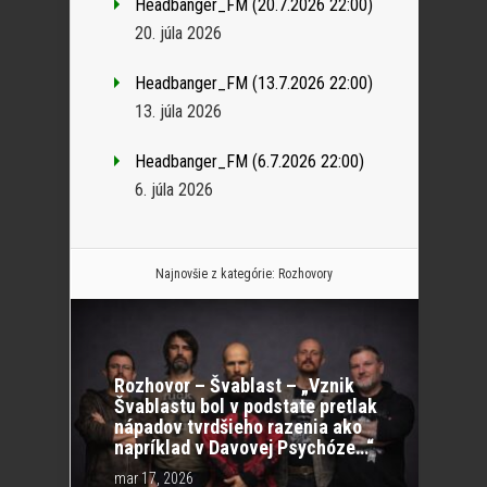
Headbanger_FM (20.7.2026 22:00)
20. júla 2026
Headbanger_FM (13.7.2026 22:00)
13. júla 2026
Headbanger_FM (6.7.2026 22:00)
6. júla 2026
Najnovšie z kategórie:
Rozhovory
Rozhovor – Švablast – „Vznik
Švablastu bol v podstate pretlak
nápadov tvrdšieho razenia ako
napríklad v Davovej Psychóze…“
mar 17, 2026