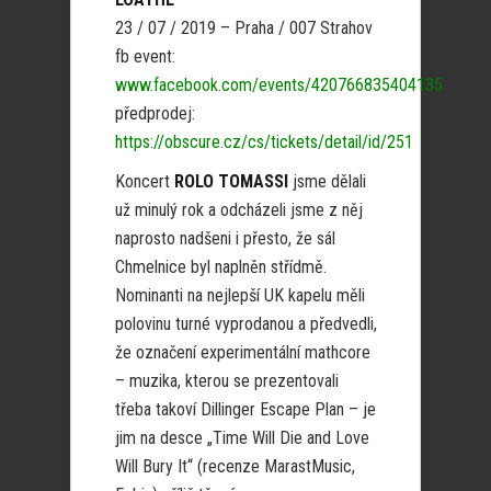
23 / 07 / 2019 – Praha / 007 Strahov
fb event:
www.facebook.com/events/420766835404135
předprodej:
https://obscure.cz/cs/tickets/detail/id/251
Koncert
ROLO TOMASSI
jsme dělali
už minulý rok a odcházeli jsme z něj
naprosto nadšeni i přesto, že sál
Chmelnice byl naplněn střídmě.
Nominanti na nejlepší UK kapelu měli
polovinu turné vyprodanou a předvedli,
že označení experimentální mathcore
– muzika, kterou se prezentovali
třeba takoví Dillinger Escape Plan – je
jim na desce „Time Will Die and Love
Will Bury It“ (recenze MarastMusic,