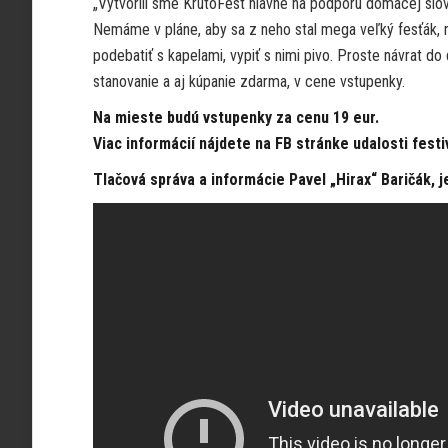
„Vytvorili sme KrutoFest hlavne na podporu domácej slov
Nemáme v pláne, aby sa z neho stal mega veľký fesťák, 
podebatiť s kapelami, vypiť s nimi pivo. Proste návrat d
stanovanie a aj kúpanie zdarma, v cene vstupenky.
Na mieste budú vstupenky za cenu 19 eur.
Viac informácií nájdete na FB stránke udalosti festi
Tlačová správa a informácie Pavel „Hirax“ Baričák, j