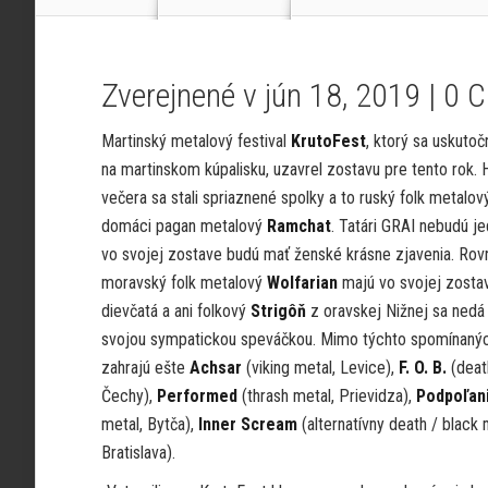
Zverejnené v jún 18, 2019 |
0 
Martinský metalový festival
KrutoFest
, ktorý sa uskutoč
na martinskom kúpalisku, uzavrel zostavu pre tento rok. 
večera sa stali spriaznené spolky a to ruský folk metalov
domáci pagan metalový
Ramchat
. Tatári GRAI nebudú jed
vo svojej zostave budú mať ženské krásne zjavenia. Rov
moravský folk metalový
Wolfarian
majú vo svojej zosta
dievčatá a ani folkový
Strigôň
z oravskej Nižnej sa nedá
svojou sympatickou speváčkou. Mimo týchto spomínanýc
zahrajú ešte
Achsar
(viking metal, Levice),
F. O. B.
(deat
Čechy),
Performed
(thrash metal, Prievidza),
Podpoľan
metal, Bytča),
Inner Scream
(alternatívny death / black 
Bratislava).