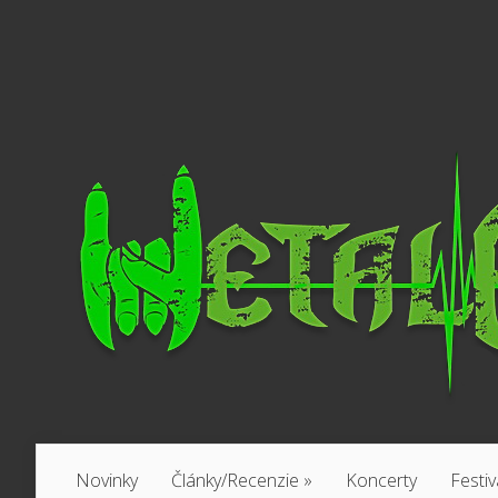
Novinky
Články/Recenzie
»
Koncerty
Festiv