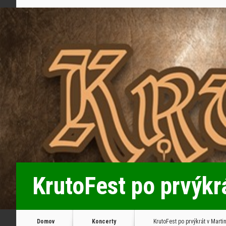
KrutoFest po prvýkrá
Domov
Koncerty
KrutoFest po prvýkrát v Martin