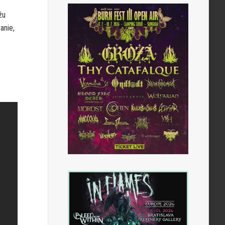
žu
anie,
2