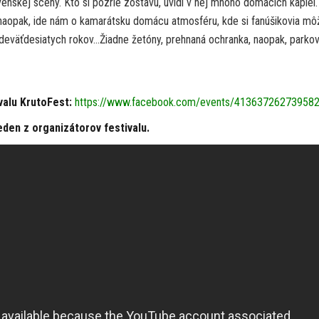
enskej scény. Kto si pozrie zostavu, uvidí v nej mnoho domácich kapiel.
naopak, ide nám o kamarátsku domácu atmosféru, kde si fanúšikovia mô
o deväťdesiatych rokov…Žiadne žetóny, prehnaná ochranka, naopak, parkov
valu KrutoFest:
https://www.facebook.com/events/41363726273958
eden z organizátorov festivalu.