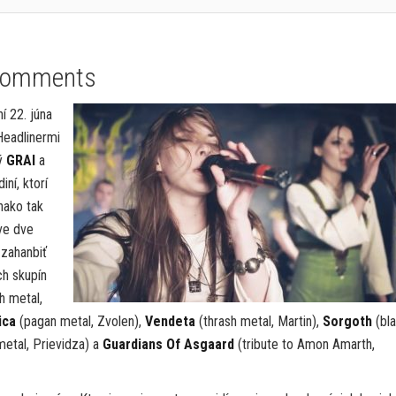
Comments
ní 22. júna
Headlinermi
ý
GRAI
a
iní, ktorí
nako tak
ve dve
 zahanbiť
h skupín
h metal,
ica
(pagan metal, Zvolen),
Vendeta
(thrash metal, Martin),
Sorgoth
(bl
metal, Prievidza) a
Guardians Of Asgaard
(tribute to Amon Amarth,