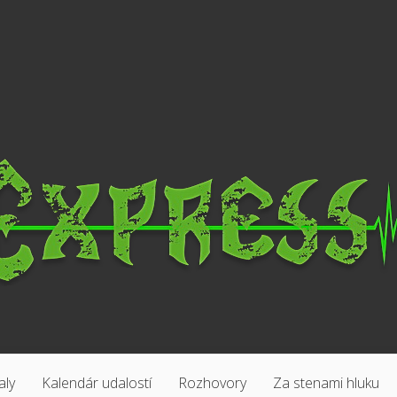
aly
Kalendár udalostí
Rozhovory
Za stenami hluku