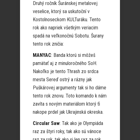
Druhý ročník Šuránskej metalovej
veselice, ktorý sa uskutoční v
Kostolnoseckom KULTuráku. Tento
rok ako napriek všetkým veriacim
spadá na veľkonočnú Sobotu. Šurany
tento rok zničia:
MANYAC
: Banda ktorú si môžeš
pamätať aj z minuloročného SoH.
Nakoľko je tento Thrash zo srdca
mesta Sereď ostrý a rázny jak
Puškárovej argumenty tak si ho dáme
tento rok znovu. Toto komando k nám
zavíta s novým materiálom ktorý ťi
nakope prdel jak Ukrajinská okreska.
Circular Saw
: Tak ako je Olympiáda
raz za štyri roky, tak ako sú vánoce
raz za rok, tak ako si len raz za rok