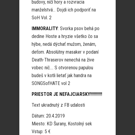
budovy, ničí hory a rozvracia
manželstvá… Dojdi ich podporiť na
SoH Vol. 2
IMMORALITY
: Svorka psov behá po
dedine Hoste a hryzie všetko čo sa
hýbe, nedá dýchať mužom, ženám,
deťom. Absolútny masaker v podaní
Death-Thraserov nenechá na žive
vobec nič…. S otvorenou papulou
budeš v kotli lietať jak handra na
SONGSofHATE vol 2
PRIESTOR JE NEFAJCIARSKY!!!!!!!!!!
Text ukradnutý z FB udalosti
Dátum: 20.4.2019
Miesto: KD Šurany, Kostolný sek
Vstup: 5 €