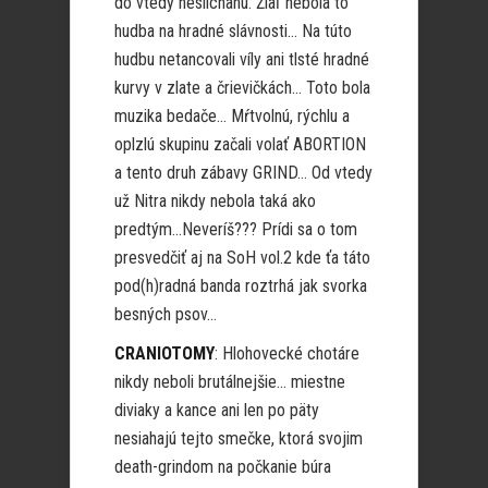
do vtedy neslíchanú. Žiaľ nebola to
hudba na hradné slávnosti… Na túto
hudbu netancovali víly ani tlsté hradné
kurvy v zlate a črievičkách… Toto bola
muzika bedače… Mŕtvolnú, rýchlu a
oplzlú skupinu začali volať ABORTION
a tento druh zábavy GRIND… Od vtedy
už Nitra nikdy nebola taká ako
predtým…Neveríš??? Prídi sa o tom
presvedčiť aj na SoH vol.2 kde ťa táto
pod(h)radná banda roztrhá jak svorka
besných psov…
CRANIOTOMY
: Hlohovecké chotáre
nikdy neboli brutálnejšie… miestne
diviaky a kance ani len po päty
nesiahajú tejto smečke, ktorá svojim
death-grindom na počkanie búra