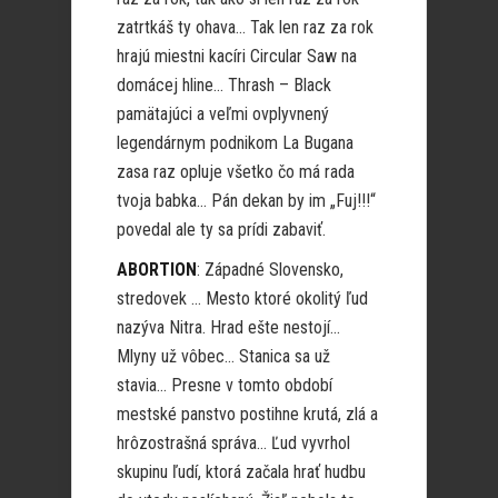
zatrtkáš ty ohava… Tak len raz za rok
hrajú miestni kacíri Circular Saw na
domácej hline… Thrash – Black
pamätajúci a veľmi ovplyvnený
legendárnym podnikom La Bugana
zasa raz opluje všetko čo má rada
tvoja babka… Pán dekan by im „Fuj!!!“
povedal ale ty sa prídi zabaviť.
ABORTION
: Západné Slovensko,
stredovek … Mesto ktoré okolitý ľud
nazýva Nitra. Hrad ešte nestojí…
Mlyny už vôbec… Stanica sa už
stavia… Presne v tomto období
mestské panstvo postihne krutá, zlá a
hrôzostrašná správa… Ľud vyvrhol
skupinu ľudí, ktorá začala hrať hudbu