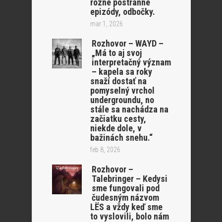
rôzne postranné
epizódy, odbočky.
mar 1, 2026
Rozhovor – WAYD –
„Má to aj svoj
interpretačný význam
– kapela sa roky
snaží dostať na
pomyselný vrchol
undergroundu, no
stále sa nachádza na
začiatku cesty,
niekde dole, v
bažinách snehu.“
feb 8, 2026
Rozhovor –
Talebringer – Kedysi
sme fungovali pod
čudesným názvom
LËS a vždy keď sme
to vyslovili, bolo nám