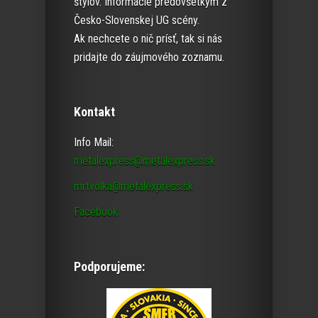
štýlov. Informácie predovšetkým z
Česko-Slovenskej UG scény.
Ak nechcete o nič prísť, tak si nás
pridajte do záujmového zoznamu.
Kontakt
Info Mail:
metalexpress@metalexpress.sk
mrtvolka@metalexpress.sk
Facebook
Podporujeme: