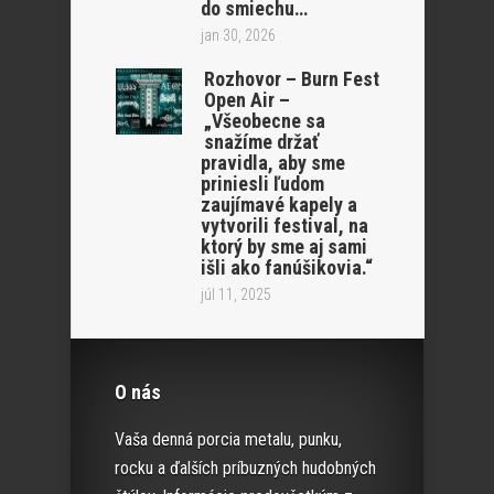
do smiechu…
jan 30, 2026
Rozhovor – Burn Fest
Open Air –
„Všeobecne sa
snažíme držať
pravidla, aby sme
priniesli ľudom
zaujímavé kapely a
vytvorili festival, na
ktorý by sme aj sami
išli ako fanúšikovia.“
júl 11, 2025
O nás
Vaša denná porcia metalu, punku,
rocku a ďalších príbuzných hudobných