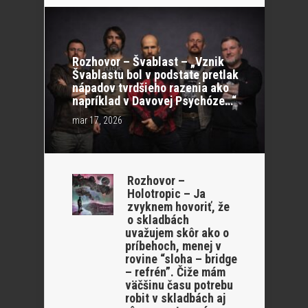
Rozhovor – Švablast – „Vznik
Švablastu bol v podstate pretlak
nápadov tvrdšieho razenia ako
napríklad v Davovej Psychóze…“
mar 17, 2026
Rozhovor –
Holotropic – Ja
zvyknem hovoriť, že
o skladbách
uvažujem skôr ako o
príbehoch, menej v
rovine “sloha – bridge
– refrén”. Čiže mám
väčšinu času potrebu
robit v skladbách aj