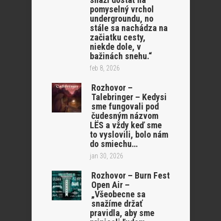
pomyselný vrchol
undergroundu, no
stále sa nachádza na
začiatku cesty,
niekde dole, v
bažinách snehu.“
feb 8, 2026
Rozhovor –
Talebringer – Kedysi
sme fungovali pod
čudesným názvom
LËS a vždy keď sme
to vyslovili, bolo nám
do smiechu…
jan 30, 2026
Rozhovor – Burn Fest
Open Air –
„Všeobecne sa
snažíme držať
pravidla, aby sme