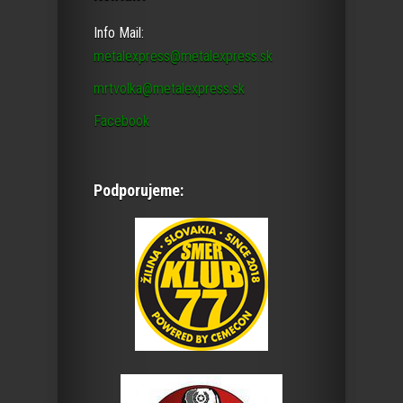
Info Mail:
metalexpress@metalexpress.sk
mrtvolka@metalexpress.sk
Facebook
Podporujeme: