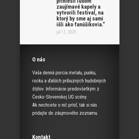
priniesli ľudom
zaujímavé kapely a
vytvorili festival, na
ktorý by sme aj sami
išli ako fanúšikovia.“
júl 11, 2025
O nás
Vaša denná porcia metalu, punku,
rocku a ďalších príbuzných hudobných
štýlov. Informácie predovšetkým z
Česko-Slovenskej UG scény.
Ak nechcete o nič prísť, tak si nás
pridajte do záujmového zoznamu.
Kontakt