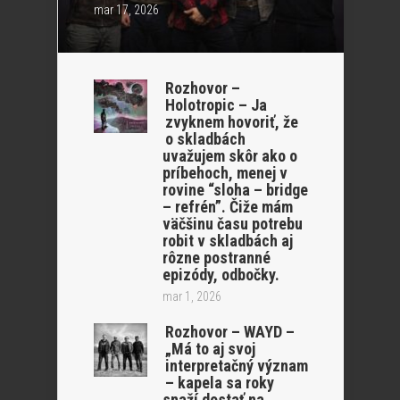
mar 17, 2026
Rozhovor –
Holotropic – Ja
zvyknem hovoriť, že
o skladbách
uvažujem skôr ako o
príbehoch, menej v
rovine “sloha – bridge
– refrén”. Čiže mám
väčšinu času potrebu
robit v skladbách aj
rôzne postranné
epizódy, odbočky.
mar 1, 2026
Rozhovor – WAYD –
„Má to aj svoj
interpretačný význam
– kapela sa roky
snaží dostať na