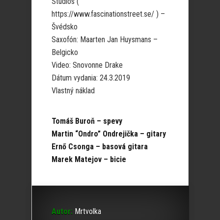
Studios (
https://www.fascinationstreet.se/ ) –
Švédsko
Saxofón: Maarten Jan Huysmans –
Belgicko
Video: Snovonne Drake
Dátum vydania: 24.3.2019
Vlastný náklad
Tomáš Buroň – spevy
Martin “Ondro” Ondrejička – gitary
Ernő Csonga – basová gitara
Marek Matejov – bicie
Autor:
Mrtvolka