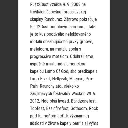
Rust2Dust vznikla 9. 9. 2009 na
troskách úspešnej bratislavskej
skupiny Rumburax. Žánrovo pokračuje
Rust2Dust podobným smerom, stále
je to kus poctivého nefalšovaného
metalu obsahujúceho prvky groove,
metalcoru, nu-metalu spolu s
progressive metalom. Odohrali sme
úspešné miniturné s americkou
kapelou Lamb Of God, ako predkapela
Limp Bizkit, Hellyeah, Mnemic, Pro-
Pain, Raunchy atd., niekolko
zaujímavých festivalov Wacken WOA
2012, Noc plná hvezd, Bandzonefest,
Topfest, Basinfirefest, Gothoom, Rock
pod Kameňom atď…K významnej
udalosti v živote kapely patrila aj výhra