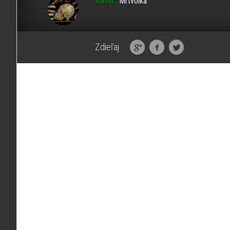
Autor:
Mrtvolka
Zdieľaj