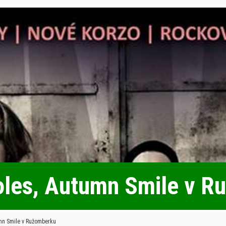
Holes, Autumn Smile v 
umn Smile v Ružomberku