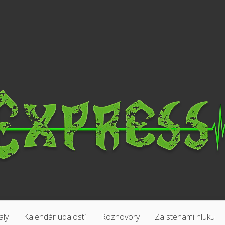
aly
Kalendár udalostí
Rozhovory
Za stenami hluku