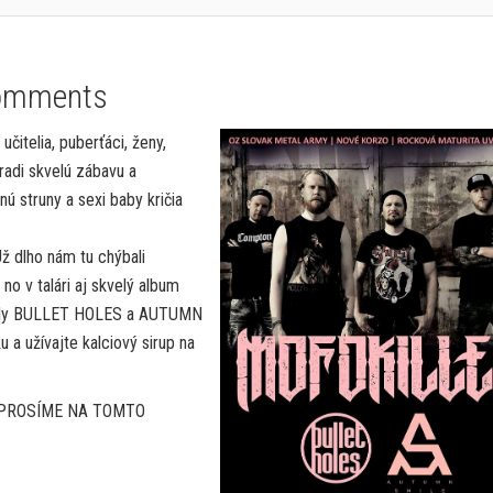
omments
učitelia, puberťáci, ženy,
 radi skvelú zábavu a
ú struny a sexi baby kričia
 dlho nám tu chýbali
o v talári aj skvelý album
pely BULLET HOLES a AUTUMN
 a užívajte kalciový sirup na
 PROSÍME NA TOMTO