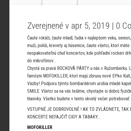
Zverejnené v apr 5, 2019 |
0 C
Čaute rokáči, čaute mladí, ľudia v najlepšom veku, seniori, 
muži, poliši, krevety aj húsenice, čaute všetci, ktorí máte
neopakovateľnú chuť koncertov, kde pohľadní rockeri drhn
do mikrofónov…
Chystá sa pravá ROCKOVÁ PÁRTY u nás v Ružomberku. Už
famózni MOFOKILLER, ktorí majú zbrusu nové EPko Kult, n
Väzby! Podporu týmto bombardérom urobia mladé ka
SMILE. Všetci sa na vás tešíme, chystajte si dobrú fyzičku
hlasivky. Všetko budete v tento skvelý večer potrebovať.
VSTUPNÉ JE DOBROVOĽNÉ ! AK TO ZVLÁDNETE, TAK
KONCERTE NEFAJČIŤ CIGY A TABAKY…
MOFOKILLER