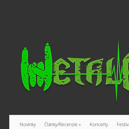
Novinky
Články/Recenzie
»
Koncerty
Festiv