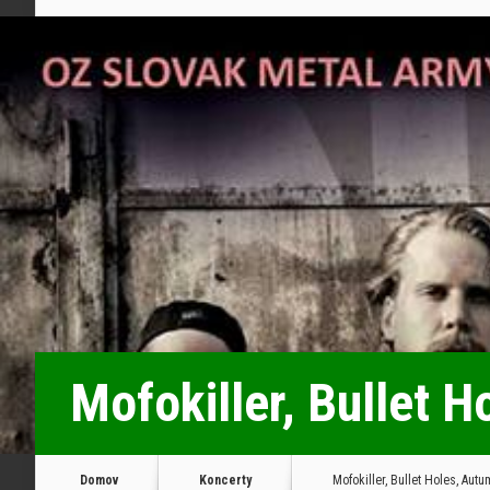
Mofokiller, Bullet 
Domov
Koncerty
Mofokiller, Bullet Holes, Aut