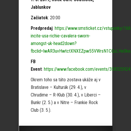
Jablunkov
Začiatok
: 20:00
Predpredaj
:
https://www.smsticket.cz/vstupenky/166
incite-usa-richie-cavalera-sworn-
amongst-uk-head2down?
fbclid=IwAR3uvHwtctXNXEZpw55VWrsN1CQuLHe0ke
FB
Event
:
https://www.facebook.com/events/35832592
Okrem toho sa táto zostava ukáže aj v
Bratislave – Kulturák (29. 4.), v
Chrudime – R-Klub (30. 4.), v Liberci –
Bunkr (2. 5.) a v Nitre – Frankie Rock
Club (3. 5.).