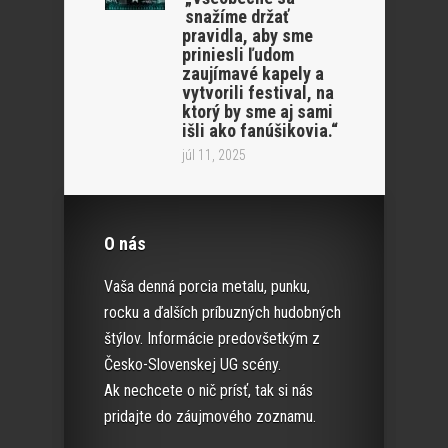
snažíme držať
pravidla, aby sme
priniesli ľudom
zaujímavé kapely a
vytvorili festival, na
ktorý by sme aj sami
išli ako fanúšikovia.“
júl 11, 2025
O nás
Vaša denná porcia metalu, punku,
rocku a ďalších príbuzných hudobných
štýlov. Informácie predovšetkým z
Česko-Slovenskej UG scény.
Ak nechcete o nič prísť, tak si nás
pridajte do záujmového zoznamu.