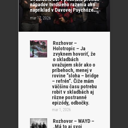
nápadov tvrdšieho razenia ako
napríklad v Davovej Psychóze…“
mar 17, 2026
Rozhovor –
Holotropic – Ja
zvyknem hovoriť, že
o skladbách
uvažujem skôr ako o
príbehoch, menej v
rovine “sloha – bridge
– refrén”. Čiže mám
väčšinu času potrebu
robit v skladbách aj
rôzne postranné
epizódy, odbočky.
mar 1, 2026
Rozhovor – WAYD –
„Má to aj svoj