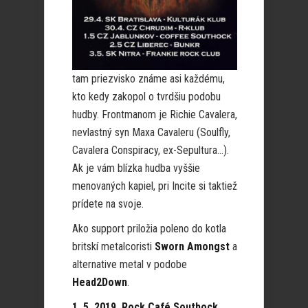
tam priezvisko známe asi každému,
kto kedy zakopol o tvrdšiu podobu
hudby. Frontmanom je Richie Cavalera,
nevlastný syn Maxa Cavaleru (Soulfly,
Cavalera Conspiracy, ex-Sepultura…).
Ak je vám blízka hudba vyššie
menovaných kapiel, pri Incite si taktiež
prídete na svoje.
Ako support priložia poleno do kotla
britskí metalcoristi
Sworn Amongst
a
alternative metal v podobe
Head2Down
.
1. 5. 2019, Rock Café Southock,