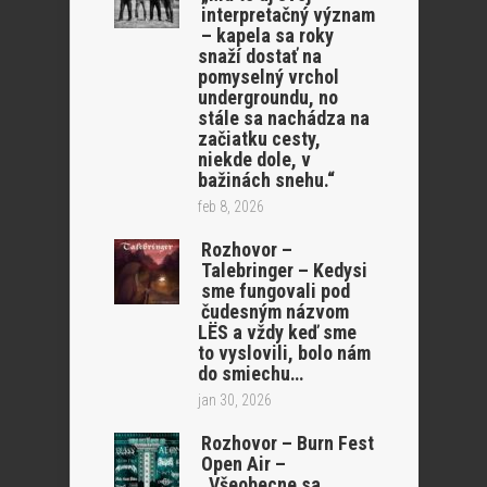
interpretačný význam
– kapela sa roky
snaží dostať na
pomyselný vrchol
undergroundu, no
stále sa nachádza na
začiatku cesty,
niekde dole, v
bažinách snehu.“
feb 8, 2026
Rozhovor –
Talebringer – Kedysi
sme fungovali pod
čudesným názvom
LËS a vždy keď sme
to vyslovili, bolo nám
do smiechu…
jan 30, 2026
Rozhovor – Burn Fest
Open Air –
„Všeobecne sa