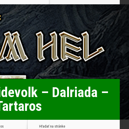
idevolk – Dalriada –
Tartaros
ros
Hľadať na stránke