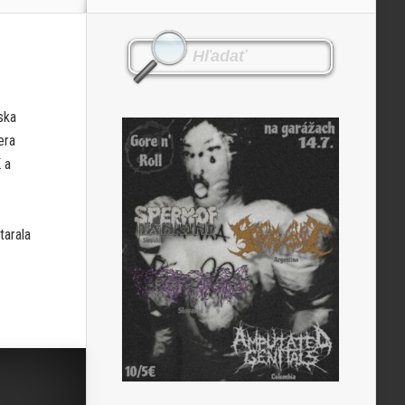
ska
era
 a
tarala