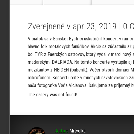
Zverejnené v apr 23, 2019 |
0 
V piatok sa v Banskej Bystrici uskutočnil koncert v rámci
hlavne folk metalových fanúšikov. Akcie sa zúčastnilo až 
bol TYR z Faerských ostrovov, ktorý vydal v marci nový
maďarskými DALRIADA. Na tomto koncerte vystúpila aj f
muzikantov z HEIDEN (bubeník). Večer otvorili domáci M
mikrofónom. Koncert určite v mnohých návštevníkoch zan
naša fotografka Veňa Vicianova. Ďakujeme za príjemný hu
The gallery was not found!
Autor:
Mrtvolka