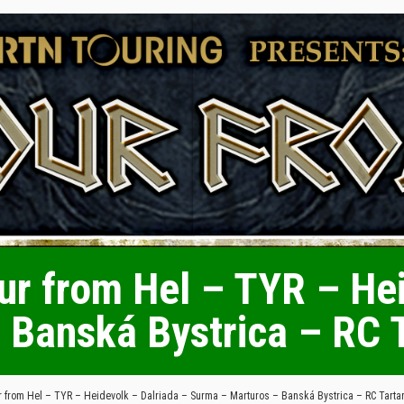
ur from Hel – TYR – He
 Banská Bystrica – RC 
r from Hel – TYR – Heidevolk – Dalriada – Surma – Marturos – Banská Bystrica – RC Tarta