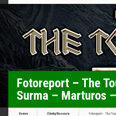
Fotoreport – The To
Surma – Marturos –
Domov
Články/Recenzie
Fotoreport – The Tou