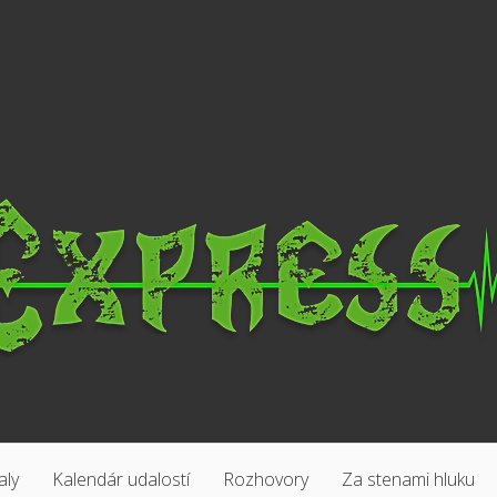
aly
Kalendár udalostí
Rozhovory
Za stenami hluku