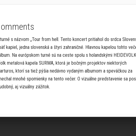
Comments
 turné s názvom „Tour from hell. Tento koncert pritiahol do srdca Sloven
päť kapiel, jedna slovenská a štyri zahraničné. Hlavnou kapelou tohto več
 album. Na európskom turné sú na ceste spolu s holandskými HEIDEVOLK
olk metalová kapela SURMA, ktorá je bočným projektov niektorých
arturos, ktorí sa tiež pýšia nedávno vydaným albumom a speváčkou za
echal mnohé spomienky na tento večer. O vizuálne predstavenie sa pos
dobný, aj vizuálny zážitok.