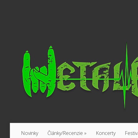
Novinky
Články/Recenzie
»
Koncerty
Festiv