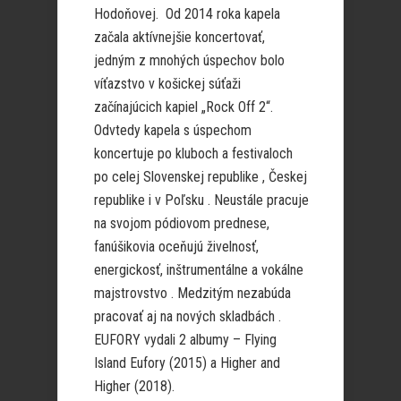
Hodoňovej. Od 2014 roka kapela
začala aktívnejšie koncertovať,
jedným z mnohých úspechov bolo
víťazstvo v košickej súťaži
začínajúcich kapiel „Rock Off 2“.
Odvtedy kapela s úspechom
koncertuje po kluboch a festivaloch
po celej Slovenskej republike , Českej
republike i v Poľsku . Neustále pracuje
na svojom pódiovom prednese,
fanúšikovia oceňujú živelnosť,
energickosť, inštrumentálne a vokálne
majstrovstvo . Medzitým nezabúda
pracovať aj na nových skladbách .
EUFORY vydali 2 albumy – Flying
Island Eufory (2015) a Higher and
Higher (2018).