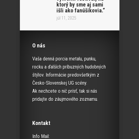
ktorý by sme aj sami
išli ako fanúšikovia.“
júl 11, 2025
O nás
Vaša denná porcia metalu, punku,
rocku a ďalších príbuzných hudobných
štýlov. Informácie predovšetkým z
Česko-Slovenskej UG scény.
Ak nechcete o nič prísť, tak si nás
pridajte do záujmového zoznamu.
Kontakt
Info Mail: