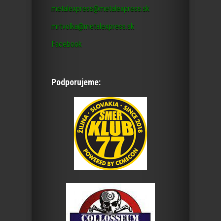
metalexpress@metalexpress.sk
mrtvolka@metalexpress.sk
Facebook
Podporujeme: