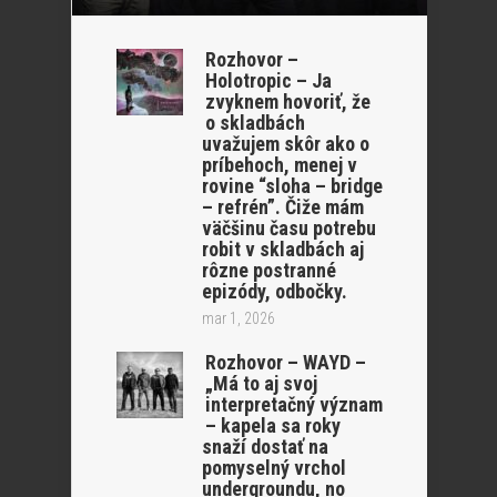
Rozhovor –
Holotropic – Ja
zvyknem hovoriť, že
o skladbách
uvažujem skôr ako o
príbehoch, menej v
rovine “sloha – bridge
– refrén”. Čiže mám
väčšinu času potrebu
robit v skladbách aj
rôzne postranné
epizódy, odbočky.
mar 1, 2026
Rozhovor – WAYD –
„Má to aj svoj
interpretačný význam
– kapela sa roky
snaží dostať na
pomyselný vrchol
undergroundu, no