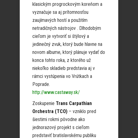
klasickým progrockovým koreňom a
vyznačuje sa aj prítomnosťou
zaujímavých hostí a použitím
netradičných nástrojov . Dlhodobým
cieľom je vytvoriť si štýlový a
jedinečný zvuk, ktorý bude hlavne na
novom albume, ktorý plánuje vydať do
konca tohto roka, z ktorého už
niekoľko skladieb predstavia aj v
rámci vystúpenia vo Vrútkach a
Poprade.
http://www.castaway.sk/
Zoskupenie
Trans Carpathian
Orchestra (TCO)
– vzniklo pred
šiestimi rokmi pôvodne ako
jednorazový projekt s cieľom
predstaviť bratislavskému publiku