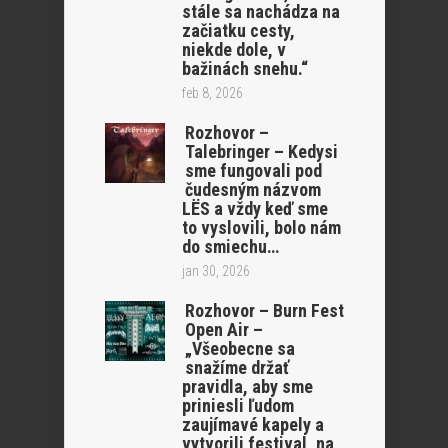
stále sa nachádza na
začiatku cesty,
niekde dole, v
bažinách snehu.“
feb 8, 2026
Rozhovor –
Talebringer – Kedysi
sme fungovali pod
čudesným názvom
LËS a vždy keď sme
to vyslovili, bolo nám
do smiechu…
jan 30, 2026
Rozhovor – Burn Fest
Open Air –
„Všeobecne sa
snažíme držať
pravidla, aby sme
priniesli ľudom
zaujímavé kapely a
vytvorili festival, na