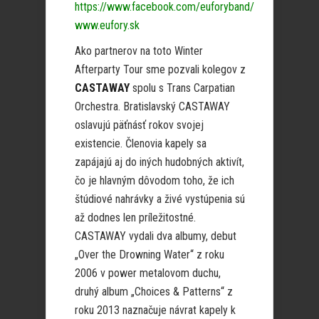
https://www.facebook.com/euforyband/
www.eufory.sk
Ako partnerov na toto Winter
Afterparty Tour sme pozvali kolegov z
CASTAWAY
spolu s Trans Carpatian
Orchestra. Bratislavský CASTAWAY
oslavujú päťnásť rokov svojej
existencie. Členovia kapely sa
zapájajú aj do iných hudobných aktivít,
čo je hlavným dôvodom toho, že ich
štúdiové nahrávky a živé vystúpenia sú
až dodnes len príležitostné.
CASTAWAY vydali dva albumy, debut
„Over the Drowning Water“ z roku
2006 v power metalovom duchu,
druhý album „Choices & Patterns“ z
roku 2013 naznačuje návrat kapely k