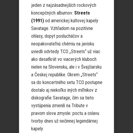
jeden z najzásadnejších rockových
koncepčných albumov:
Streets
(1991)
od americkej kultovej kapely
Savatage. Vzhľadom na pozitívne
ohlasy, dopyt poslucháčov a
neopakovateľnú chémiu na javisku
uviedli odvtedy TCO „Streets“ už viac
ako desaťkrát vo viacerých kluboch
nielen na Slovensku, ale i v Švajčiarsku
a Českej republike. Okrem „Streets“
sa do koncertného setu TCO postupne
dostalo aj niekoľko iných míľnikov z
diskografie Savatage, čím sa tieto
vystúpenia zmenili na Tribute v
pravom slova zmysle: poctu a oslavu
tvorby dnes už nečinnej legendárnej
kapely