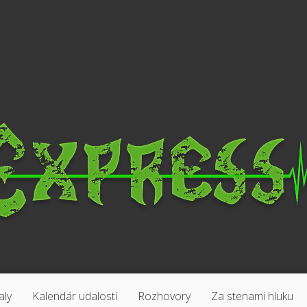
aly
Kalendár udalostí
Rozhovory
Za stenami hluku