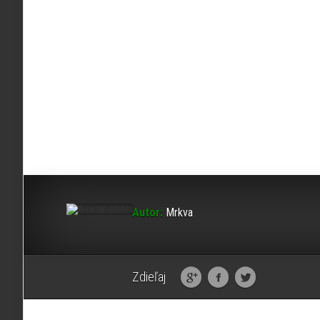
Autor:
Mrkva
Zdieľaj