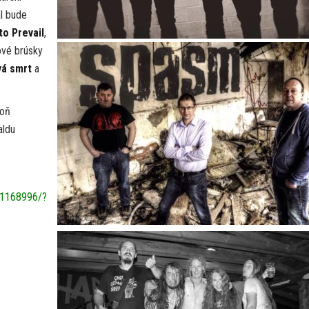
al bude
to Prevail
,
ové brúsky
vá smrt
a
poň
aldu
91168996/?