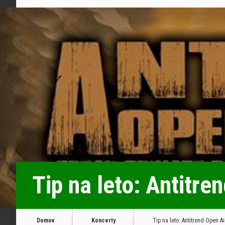
Tip na leto: Antitre
Domov
Koncerty
Tip na leto: Antitrend Open Ai