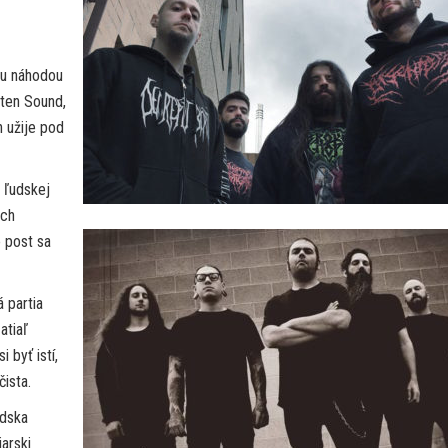
mu náhodou
tten Sound,
h užije pod
 ľudskej
ch
 post sa
 partia
atiaľ
 byť istí,
ista.
édska
iarski