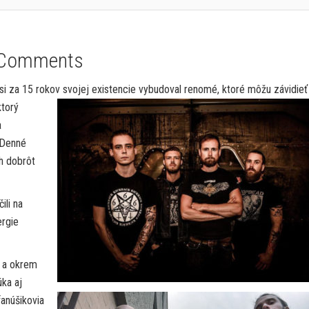
 Comments
si za 15 rokov svojej existencie vybudoval renomé, ktoré
môžu závidieť 
ktorý
a
? Denné
h dobrôt
ili na
ergie
á a okrem
úka aj
anúšikovia