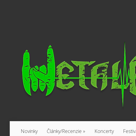
Novinky
Články/Recenzie
»
Koncerty
Festiv