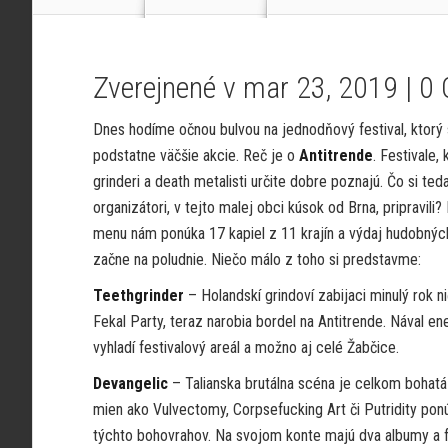
Zverejnené v mar 23, 2019 |
0
Dnes hodíme očnou bulvou na jednodňový festival, ktorý 
podstatne väčšie akcie. Reč je o
Antitrende
. Festivale, 
grinderi a death metalisti určite dobre poznajú. Čo si ted
organizátori, v tejto malej obci kúsok od Brna, pripravili
menu nám ponúka 17 kapiel z 11 krajín a výdaj hudobnýc
začne na poludnie. Niečo málo z toho si predstavme:
Teethgrinder
– Holandskí grindoví zabijaci minulý rok nič
Fekal Party, teraz narobia bordel na Antitrende. Nával en
vyhladí festivalový areál a možno aj celé Žabčice.
Devangelic
– Talianska brutálna scéna je celkom bohat
mien ako Vulvectomy, Corpsefucking Art či Putridity pon
týchto bohovrahov. Na svojom konte majú
dva albumy a f