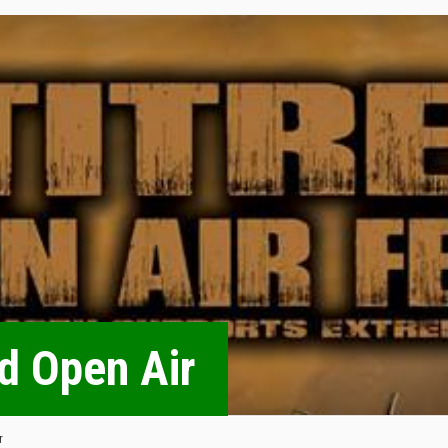
nd Open Air
r