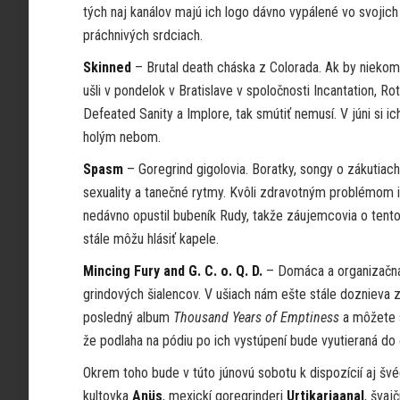
tých naj kanálov majú ich logo dávno vypálené vo svojich
práchnivých srdciach.
Skinned
– Brutal death cháska z Colorada. Ak by nieko
ušli v pondelok v Bratislave v spoločnosti Incantation, Ro
Defeated Sanity a Implore, tak smútiť nemusí. V júni si ic
holým nebom.
Spasm
– Goregrind gigolovia. Boratky, songy o zákutiach
sexuality a tanečné rytmy. Kvôli zdravotným
problémom i
nedávno opustil bubeník Rudy, takže záujemcovia o tento
stále môžu hlásiť kapele.
Mincing Fury and G. C. o. Q. D.
– Domáca a organizačná
grindových šialencov. V ušiach nám ešte stále doznieva z
posledný album
Thousand Years of Emptiness
a môžete si
že podlaha na pódiu po ich vystúpení bude vyutieraná do č
Okrem toho bude v túto júnovú sobotu k dispozícií aj šv
kultovka
Anüs
, mexickí goregrinderi
Urtikariaanal
, švajč