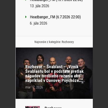
13. júla 2026
Headbanger_FM (6.7.2026 22:00)
6. júla 2026
Najnovšie z kategórie:
Rozhovory
Rozhovor – Švablast – „Vznik
Švablastu bol v podstate pretlak
nápadov tvrdšieho razenia ako
napríklad v Davovej Psychóze…“
mar 17, 2026