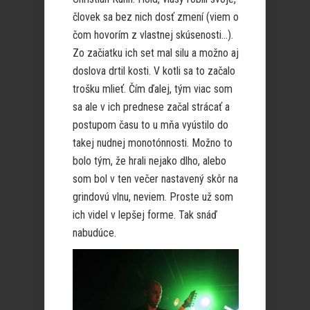
človek sa bez nich dosť zmení (viem o
čom hovorím z vlastnej skúsenosti…).
Zo začiatku ich set mal silu a možno aj
doslova drtil kosti. V kotli sa to začalo
trošku mlieť. Čím ďalej, tým viac som
sa ale v ich prednese začal strácať a
postupom času to u mňa vyústilo do
takej nudnej monotónnosti. Možno to
bolo tým, že hrali nejako dlho, alebo
som bol v ten večer nastavený skôr na
grindovú vlnu, neviem. Proste už som
ich videl v lepšej forme. Tak snáď
nabudúce.