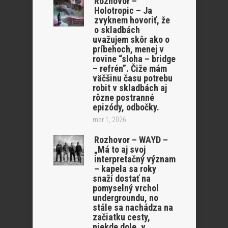
Rozhovor –
Holotropic – Ja
zvyknem hovoriť, že
o skladbách
uvažujem skôr ako o
príbehoch, menej v
rovine “sloha – bridge
– refrén”. Čiže mám
väčšinu času potrebu
robit v skladbách aj
rôzne postranné
epizódy, odbočky.
mar 1, 2026
Rozhovor – WAYD –
„Má to aj svoj
interpretačný význam
– kapela sa roky
snaží dostať na
pomyselný vrchol
undergroundu, no
stále sa nachádza na
začiatku cesty,
niekde dole, v