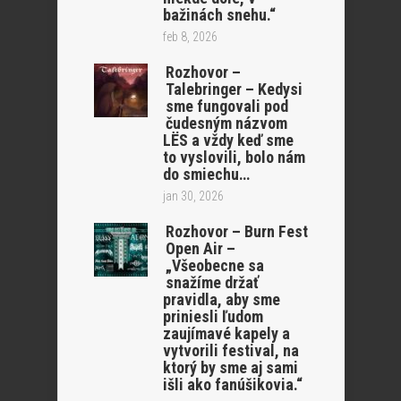
bažinách snehu.“
feb 8, 2026
Rozhovor –
Talebringer – Kedysi
sme fungovali pod
čudesným názvom
LËS a vždy keď sme
to vyslovili, bolo nám
do smiechu…
jan 30, 2026
Rozhovor – Burn Fest
Open Air –
„Všeobecne sa
snažíme držať
pravidla, aby sme
priniesli ľudom
zaujímavé kapely a
vytvorili festival, na
ktorý by sme aj sami
išli ako fanúšikovia.“