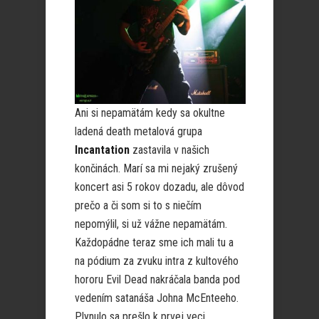
Ani si nepamätám kedy sa okultne
ladená death metalová grupa
Incantation
zastavila v našich
končinách. Marí sa mi nejaký zrušený
koncert asi 5 rokov dozadu, ale dôvod
prečo a či som si to s niečím
nepomýlil, si už vážne nepamätám.
Každopádne teraz sme ich mali tu a
na pódium za zvuku intra z kultového
hororu Evil Dead nakráčala banda pod
vedením satanáša Johna McEnteeho.
Plynulo sa prešlo k prvej veci