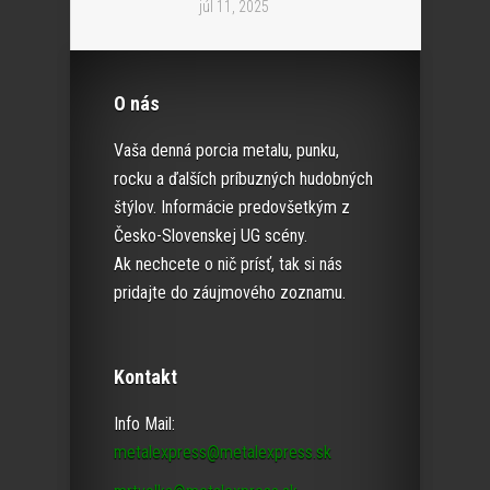
júl 11, 2025
O nás
Vaša denná porcia metalu, punku,
rocku a ďalších príbuzných hudobných
štýlov. Informácie predovšetkým z
Česko-Slovenskej UG scény.
Ak nechcete o nič prísť, tak si nás
pridajte do záujmového zoznamu.
Kontakt
Info Mail:
metalexpress@metalexpress.sk