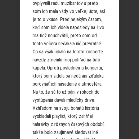
ovplyvnili radu muzikantov a preto
som ich mala vždy vo veľkej úcte, asi
je to o vkuse. Pred nejakým časom,
keď som ich videla naposledy na živo
ma tiež neuchvátili, preto som od
tohto večera nečakala nič prevratné.
Čo sa však udialo na tomto koncerte
navždy zmenilo môj pohľad na túto
kapelu. Oproti poslednému koncertu,
ktorý som videla sa nedá ani zďaleka
porovnať ich nasadenie a atmosféra.
Na to, že sú to už páni v rokoch do
vystúpenia dávali mladícky drive.
Vzhľadom na svoju bohatú históriu
vyskladali playlist, ktorý zahŕňal
nahrávky z rôznych časových období,
takže bolo zaujímavé sledovať iné