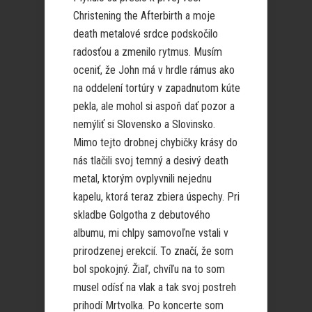
Christening the Afterbirth a moje
death metalové srdce podskočilo
radosťou a zmenilo rytmus. Musím
oceniť, že John má v hrdle rámus ako
na oddelení tortúry v zapadnutom kúte
pekla, ale mohol si aspoň dať pozor a
nemýliť si Slovensko a Slovinsko.
Mimo tejto drobnej chybičky krásy do
nás tlačili svoj temný a desivý death
metal, ktorým ovplyvnili nejednu
kapelu, ktorá teraz zbiera úspechy. Pri
skladbe Golgotha z debutového
albumu, mi chlpy samovoľne vstali v
prirodzenej erekcií. To značí, že som
bol spokojný. Žiaľ, chvíľu na to som
musel odísť na vlak a tak svoj postreh
prihodí Mrtvolka. Po koncerte som