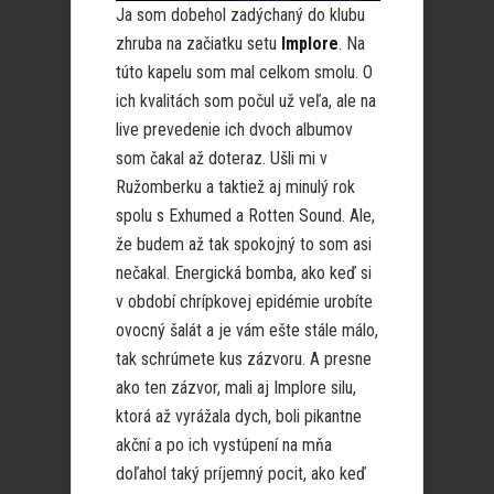
Ja som dobehol zadýchaný do klubu
zhruba na začiatku setu
Implore
. Na
túto kapelu som mal celkom smolu. O
ich kvalitách som počul už veľa, ale na
live prevedenie ich dvoch albumov
som čakal až doteraz. Ušli mi v
Ružomberku a taktiež aj minulý rok
spolu s Exhumed a Rotten Sound. Ale,
že budem až tak spokojný to som asi
nečakal. Energická bomba, ako keď si
v období chrípkovej epidémie urobíte
ovocný šalát a je vám ešte stále málo,
tak schrúmete kus zázvoru. A presne
ako ten zázvor, mali aj Implore silu,
ktorá až vyrážala dych, boli pikantne
akční a po ich vystúpení na mňa
doľahol taký príjemný pocit, ako keď