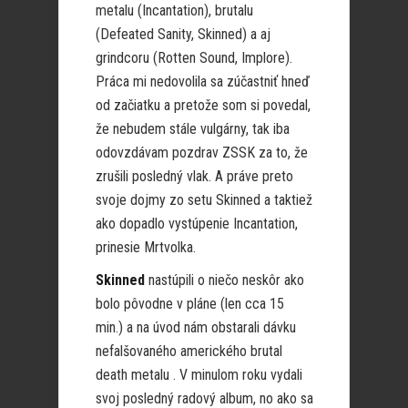
metalu (Incantation), brutalu
(Defeated Sanity, Skinned) a aj
grindcoru (Rotten Sound, Implore).
Práca mi nedovolila sa zúčastniť hneď
od začiatku a pretože som si povedal,
že nebudem stále vulgárny, tak iba
odovzdávam pozdrav ZSSK za to, že
zrušili posledný vlak. A práve preto
svoje dojmy zo setu Skinned a taktiež
ako dopadlo vystúpenie Incantation,
prinesie Mrtvolka.
Skinned
nastúpili o niečo neskôr ako
bolo pôvodne v pláne (len cca 15
min.) a na úvod nám obstarali dávku
nefalšovaného amerického brutal
death metalu . V minulom roku vydali
svoj posledný radový album, no ako sa