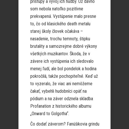
prístupy a vývoj ich hudby. Už dávno
som nebola natoľko pozitívne
prekvapená. Vystúpenie malo presne
to, čo od klasického death metalu
starej školy človek očakáva –
nasadenie, trochu temnoty, štipku
brutality a samozrejme dobré výkony
všetkých muzikantov. Škoda, že v
závere ich vystúpenia ich sledovalo
menej ľudí, ale bol pondelok a hodina
pokročilá, takže pochopiteľné. Keď už
to vyzeralo, že viac ani nemôžeme
čakať, vybehli hudobníci opäť na
pódium a na záver odznela skladba
Profanation z historického albumu
„Onward to Golgotha“.
Čo dodať záverom? Fanúšikovia grindu