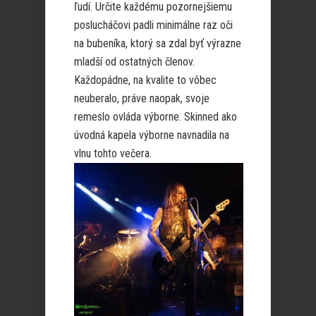
ľudí. Určite každému pozornejšiemu
poslucháčovi padli minimálne raz oči
na bubeníka, ktorý sa zdal byť výrazne
mladší od ostatných členov.
Každopádne, na kvalite to vôbec
neuberalo, práve naopak, svoje
remeslo ovláda výborne. Skinned ako
úvodná kapela výborne navnadila na
vlnu tohto večera.