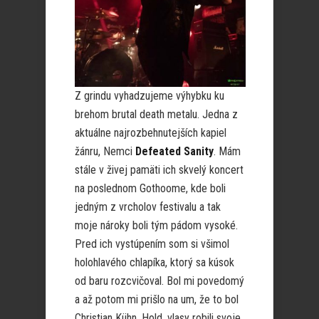
Z grindu vyhadzujeme výhybku ku
brehom brutal death metalu. Jedna z
aktuálne najrozbehnutejších kapiel
žánru, Nemci
Defeated Sanity
. Mám
stále v živej pamäti ich skvelý koncert
na poslednom Gothoome, kde boli
jedným z vrcholov festivalu a tak
moje nároky boli tým pádom vysoké.
Pred ich vystúpením som si všimol
holohlavého chlapíka, ktorý sa kúsok
od baru rozcvičoval. Bol mi povedomý
a až potom mi prišlo na um, že to bol
Christian Kühn. Hold, vlasy robili svoje,