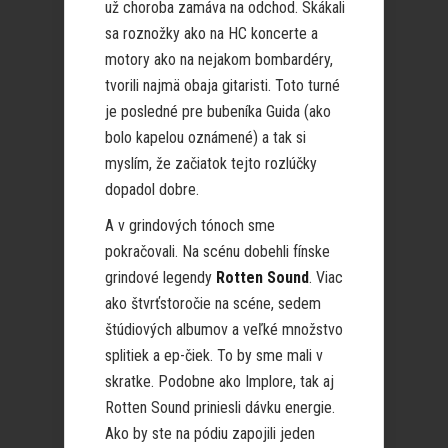
už choroba zamáva na odchod. Skákali
sa roznožky ako na HC koncerte a
motory ako na nejakom bombardéry,
tvorili najmä obaja gitaristi. Toto turné
je posledné pre bubeníka Guida (ako
bolo kapelou oznámené) a tak si
myslím, že začiatok tejto rozlúčky
dopadol dobre.
A v grindových tónoch sme
pokračovali. Na scénu dobehli fínske
grindové legendy
Rotten Sound
. Viac
ako štvrťstoročie na scéne, sedem
štúdiových albumov a veľké množstvo
splitiek a ep-čiek. To by sme mali v
skratke. Podobne ako Implore, tak aj
Rotten Sound priniesli dávku energie.
Ako by ste na pódiu zapojili jeden