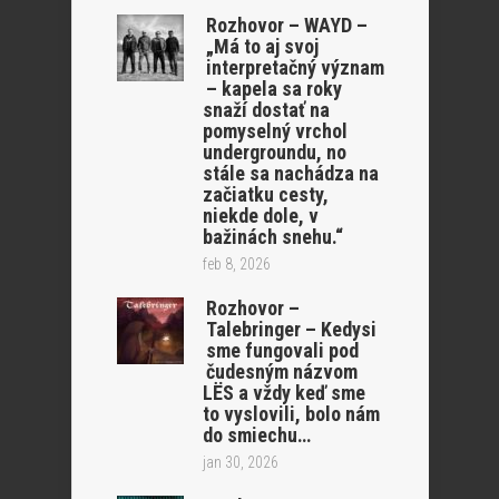
Rozhovor – WAYD –
„Má to aj svoj
interpretačný význam
– kapela sa roky
snaží dostať na
pomyselný vrchol
undergroundu, no
stále sa nachádza na
začiatku cesty,
niekde dole, v
bažinách snehu.“
feb 8, 2026
Rozhovor –
Talebringer – Kedysi
sme fungovali pod
čudesným názvom
LËS a vždy keď sme
to vyslovili, bolo nám
do smiechu…
jan 30, 2026