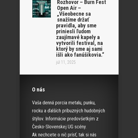
Rozhovor – Burn Fest
Open Air –
„Všeobecne sa
snažíme držať
pravidla, aby sme
priniesli ľudom
zaujímavé kapely a
vytvorili festival, na
ktorý by sme aj sami
išli ako fanúšikovia.“
júl 11, 2025
O nás
Vaša denná porcia metalu, punku,
rocku a ďalších príbuzných hudobných
štýlov. Informácie predovšetkým z
Česko-Slovenskej UG scény.
Ak nechcete o nič prísť, tak si nás