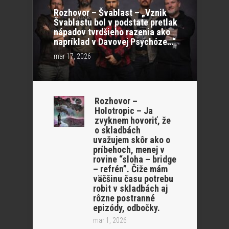
Rozhovor – Švablast – „Vznik
Švablastu bol v podstate pretlak
nápadov tvrdšieho razenia ako
napríklad v Davovej Psychóze…“
mar 17, 2026
Rozhovor –
Holotropic – Ja
zvyknem hovoriť, že
o skladbách
uvažujem skôr ako o
príbehoch, menej v
rovine “sloha – bridge
– refrén”. Čiže mám
väčšinu času potrebu
robit v skladbách aj
rôzne postranné
epizódy, odbočky.
mar 1, 2026