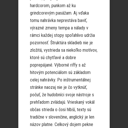
hardcorom, punkom až ku
grindcorevým pasážam. Aj vďaka
tomu nahrávka neprestáva baviť,
výrazné zmeny tempa a nálady v
rámci každej stopy spoľahlivo udržia
pozornosť. Štruktúra skladieb nie je
zložitá, vystrieda sa niekoľko motívov,
ktoré sú chytľavé a dobre
poprepájané. Výborné riffy s až
hitovým potenciálom sú základom
celej nahrávky. Po inštrumentálnej
stránke naozaj nie je čo vytknúť,
počuť, že hudobníci svoje nástroje s
prehľadom zvládajú. Vrieskaný vokál
občas strieda o čosi hlbší, texty sú
tradične v slovenčine, anglický je len
názov platne. Celkový dojem pekne