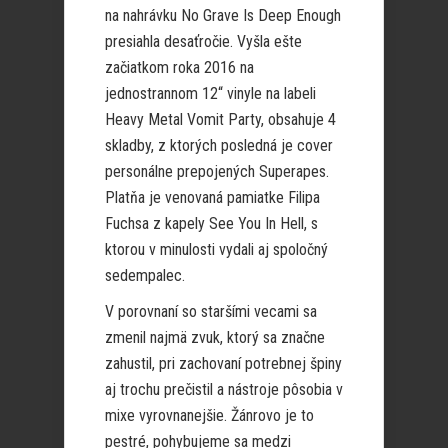
na nahrávku No Grave Is Deep Enough
presiahla desaťročie. Vyšla ešte
začiatkom roka 2016 na
jednostrannom 12“ vinyle na labeli
Heavy Metal Vomit Party, obsahuje 4
skladby, z ktorých posledná je cover
personálne prepojených Superapes.
Platňa je venovaná pamiatke Filipa
Fuchsa z kapely See You In Hell, s
ktorou v minulosti vydali aj spoločný
sedempalec.
V porovnaní so staršími vecami sa
zmenil najmä zvuk, ktorý sa značne
zahustil, pri zachovaní potrebnej špiny
aj trochu prečistil a nástroje pôsobia v
mixe vyrovnanejšie. Žánrovo je to
pestré, pohybujeme sa medzi