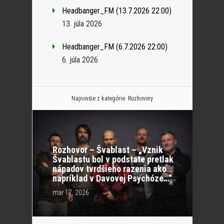
Headbanger_FM (13.7.2026 22:00)
13. júla 2026
Headbanger_FM (6.7.2026 22:00)
6. júla 2026
Najnovšie z kategórie:
Rozhovory
Rozhovor – Švablast – „Vznik
Švablastu bol v podstate pretlak
nápadov tvrdšieho razenia ako
napríklad v Davovej Psychóze…“
mar 17, 2026