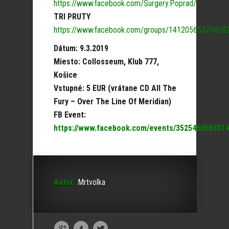
https://www.facebook.com/Surgery.Poprad/
TRI PRUTY
https://www.facebook.com/groups/14120565323458
Dátum: 9.3.2019
Miesto: Collosseum, Klub 777,
Košice
Vstupné: 5 EUR (vrátane CD All The
Fury – Over The Line Of Meridian)
FB Event:
https://www.facebook.com/events/3525460586314
Autor:
Mrtvolka