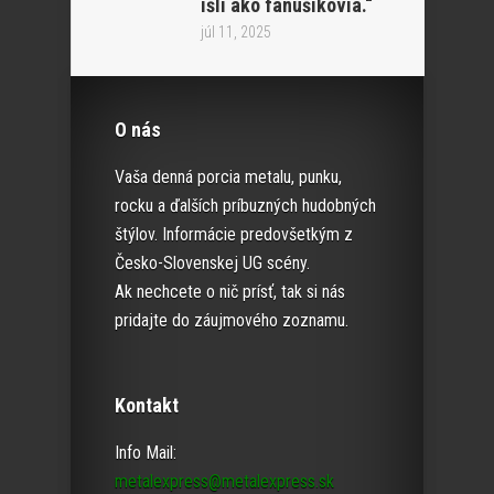
išli ako fanúšikovia.“
júl 11, 2025
O nás
Vaša denná porcia metalu, punku,
rocku a ďalších príbuzných hudobných
štýlov. Informácie predovšetkým z
Česko-Slovenskej UG scény.
Ak nechcete o nič prísť, tak si nás
pridajte do záujmového zoznamu.
Kontakt
Info Mail:
metalexpress@metalexpress.sk