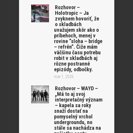
Rozhovor –
Holotropic – Ja
zvyknem hovoriť, že
o skladbách
uvažujem skôr ako o
príbehoch, menej v
rovine “sloha – bridge
– refrén”. Čiže mám
väčšinu času potrebu
robit v skladbách aj
rôzne postranné
epizódy, odbočky.
mar 1, 2026
Rozhovor – WAYD –
„Má to aj svoj
interpretačný význam
– kapela sa roky
snaží dostať na
pomyselný vrchol
undergroundu, no
stále sa nachádza na