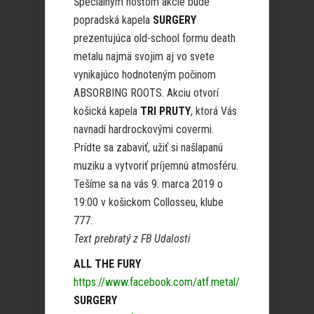
Špeciálnym hosťom akcie bude
popradská kapela
SURGERY
prezentujúca old-school formu death
metalu najmä svojim aj vo svete
vynikajúco hodnoteným počinom
ABSORBING ROOTS. Akciu otvorí
košická kapela
TRI PRUTY
, ktorá Vás
navnadí hardrockovými covermi.
Prídte sa zabaviť, užiť si našlapanú
muziku a vytvoriť príjemnú atmosféru.
Tešíme sa na vás 9. marca 2019 o
19:00 v košickom Collosseu, klube
777.
Text prebratý z FB Udalosti
ALL THE FURY
https://www.facebook.com/atf.metal/
SURGERY