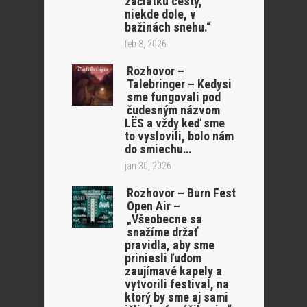
začiatku cesty,
niekde dole, v
bažinách snehu.“
feb 8, 2026
Rozhovor –
Talebringer – Kedysi
sme fungovali pod
čudesným názvom
LËS a vždy keď sme
to vyslovili, bolo nám
do smiechu…
jan 30, 2026
Rozhovor – Burn Fest
Open Air –
„Všeobecne sa
snažíme držať
pravidla, aby sme
priniesli ľudom
zaujímavé kapely a
vytvorili festival, na
ktorý by sme aj sami