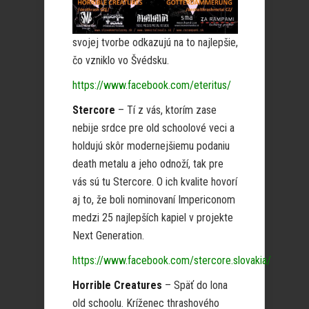
svojej tvorbe odkazujú na to najlepšie,
čo vzniklo vo Švédsku.
https://www.facebook.com/eteritus/
Stercore
– Tí z vás, ktorím zase
nebije srdce pre old schoolové veci a
holdujú skôr modernejšiemu podaniu
death metalu a jeho odnoží, tak pre
vás sú tu Stercore. O ich kvalite hovorí
aj to, že boli nominovaní Impericonom
medzi 25 najlepších kapiel v projekte
Next Generation.
https://www.facebook.com/stercore.slovakia/
Horrible Creatures
– Späť do lona
old schoolu. Kríženec thrashového