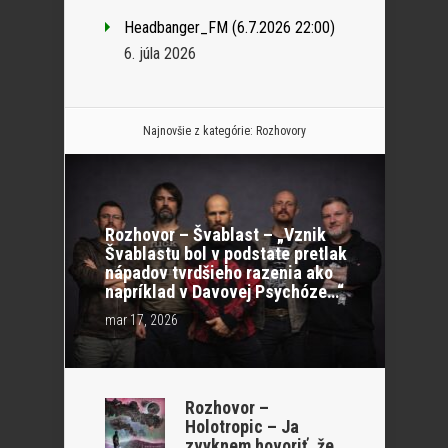
Headbanger_FM (6.7.2026 22:00)
6. júla 2026
Najnovšie z kategórie:
Rozhovory
Rozhovor – Švablast – „Vznik
Švablastu bol v podstate pretlak
nápadov tvrdšieho razenia ako
napríklad v Davovej Psychóze…“
mar 17, 2026
Rozhovor –
Holotropic – Ja
zvyknem hovoriť, že