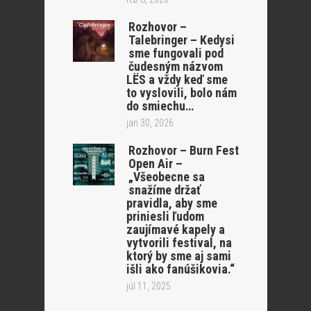
Rozhovor –
Talebringer – Kedysi
sme fungovali pod
čudesným názvom
LËS a vždy keď sme
to vyslovili, bolo nám
do smiechu…
jan 30, 2026
Rozhovor – Burn Fest
Open Air –
„Všeobecne sa
snažíme držať
pravidla, aby sme
priniesli ľudom
zaujímavé kapely a
vytvorili festival, na
ktorý by sme aj sami
išli ako fanúšikovia.“
júl 11, 2025