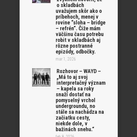
o skladbách
uvažujem skôr ako o
príbehoch, menej v
rovine “sloha – bridge
– refrén”. Čiže mám
väčšinu času potrebu
robit v skladbách aj
rôzne postranné
epizódy, odbočky.
mar 1, 2026
Rozhovor – WAYD –
„Má to aj svoj
interpretačný význam
– kapela sa roky
snaží dostať na
pomyselný vrchol
undergroundu, no
stále sa nachádza na
začiatku cesty,
niekde dole, v
bažinách snehu.“
feb 8, 2026