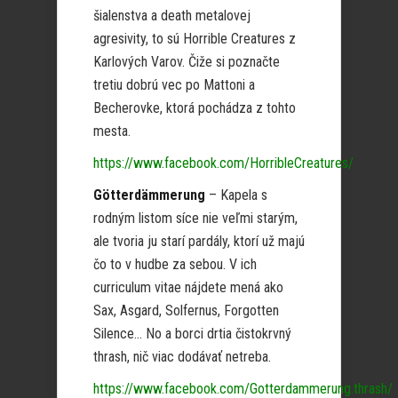
šialenstva a death metalovej
agresivity, to sú Horrible Creatures z
Karlových Varov. Čiže si poznačte
tretiu dobrú vec po Mattoni a
Becherovke, ktorá pochádza z tohto
mesta.
https://www.facebook.com/HorribleCreatures/
Götterdämmerung
– Kapela s
rodným listom síce nie veľmi starým,
ale tvoria ju starí pardály, ktorí už majú
čo to v hudbe za sebou. V ich
curriculum vitae nájdete mená ako
Sax, Asgard, Solfernus, Forgotten
Silence… No a borci drtia čistokrvný
thrash, nič viac dodávať netreba.
https://www.facebook.com/Gotterdammerung.thrash/