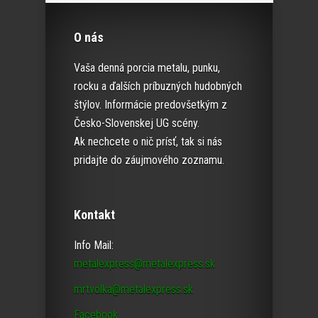
O nás
Vaša denná porcia metalu, punku,
rocku a ďalších príbuzných hudobných
štýlov. Informácie predovšetkým z
Česko-Slovenskej UG scény.
Ak nechcete o nič prísť, tak si nás
pridajte do záujmového zoznamu.
Kontakt
Info Mail:
metalexpress@metalexpress.sk
mrtvolka@metalexpress.sk
Facebook