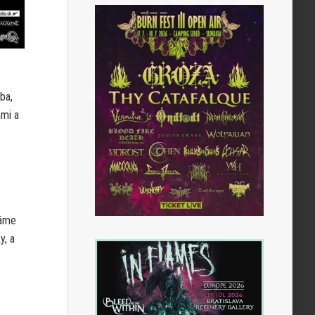
oba,
ami a
máme
y, a