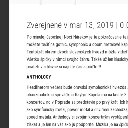
Zverejnené v mar 13, 2019 |
0
Po minulej úspešnej Noci Nárekov je tu pokračovanie tej
môžete tešiť na gothic, symphonic a doom metalové kape
Tentokrát okrem dvoch slovenských hviezd môžte vidieť 
Všetko špičky v rámci svojho žánru. Takže už len klasicky
priateľov a hlavne si nájdite čas a príďte!!!
ANTHOLOGY
Headlinerom večera bude oravská symphonická hviezda A
charizmatickou speváčkou Raylyn. Kapela má na konte 3
koncertov, no v Poprade sa predstavia po prvý krát. Ich
ako symfonický metal, power metal a chvíľami zachádza
speed metalu. Anthology si svojim koncertným vystúpen
získať a je len na vás ako ju podporíte. Muzika je na špič