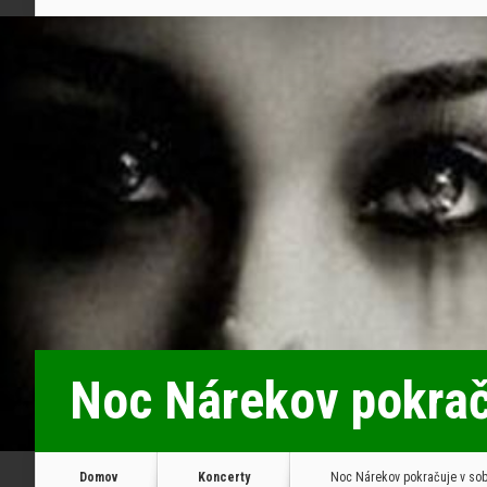
Noc Nárekov pokrač
Domov
Koncerty
Noc Nárekov pokračuje v sob