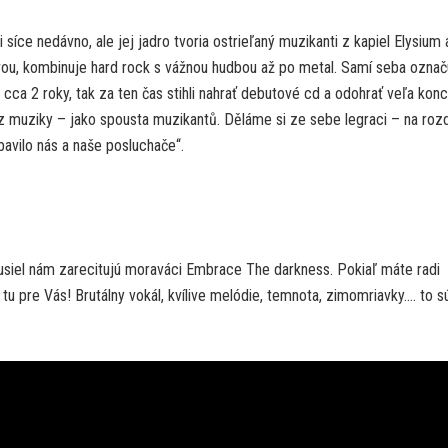
síce nedávno, ale jej jadro tvoria ostrieľaný muzikanti z kapiel Elysium 
ou, kombinuje hard rock s vážnou hudbou až po metal. Samí seba označ
ca 2 roky, tak za ten čas stihli nahrať debutové cd a odohrať veľa konc
 z muziky – jako spousta muzikantů. Děláme si ze sebe legraci – na rozd
bavilo nás a naše posluchače“.
siel nám zarecitujú moraváci Embrace The darkness. Pokiaľ máte radi
tu pre Vás! Brutálny vokál, kvílive melódie, temnota, zimomriavky…. to s