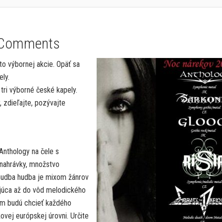
 Comments
to výbornej akcie. Opäť sa
ly.
tri výborné české kapely.
, zdieľajte, pozývajte
nthology na čele s
 nahrávky, množstvo
 hudba hudba je mixom žánrov
júca až do vôd melodického
ím budú chcieť každého
kovej európskej úrovni. Určite