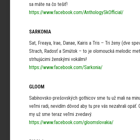
sa máte na čo tešiť!
https://www.facebook.com/AnthologySkOfficial/
SARKONIA
Sat, Freaya, Irae, Danae, Kairis a Tris – Tri ženy (dve spe
Strach, Radosť a Smútok – to je olomoucká melodic meta
strhujúcimi ženskými vokálmi!
https://www.facebook.com/Sarkonia/
GLOOM
Sabínovsko-prešovských gothicov sme tu už mali na minul
veľmi radi, nevidím dôvod aby tu pre vás nezahrali opäť.
my už sme teraz veľmi zvedavý.
https://www.facebook.com/gloomslovakia/