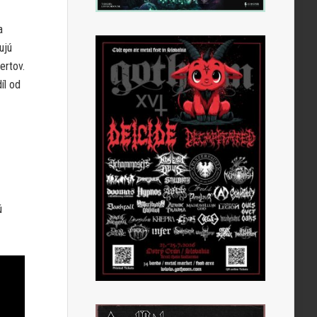
a
ujú
ertov.
íl od
ú