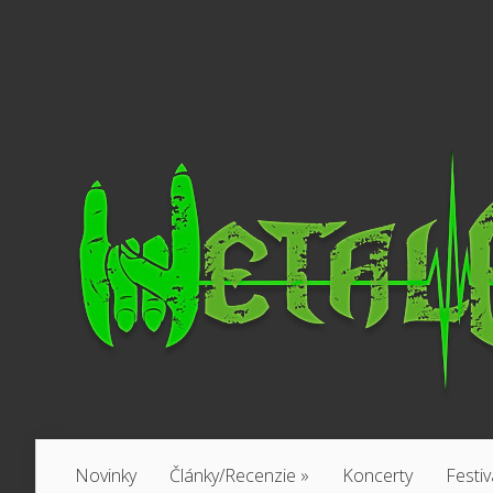
Novinky
Články/Recenzie
»
Koncerty
Festiv