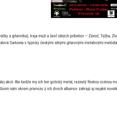
váčky a gitaristka), traja muži a šesť silných príbehov – Závisť, Túžba, Zl
lová Sarkonia s typicky českými silnými gitarovými metalovými melódi
ej akcii. Ale kedže my ich ten gotický metal, reznutý fínskou scénou 
 Gloom nám okrem prierezu z ich dvoch albumov zahrajú aj nejaké novink