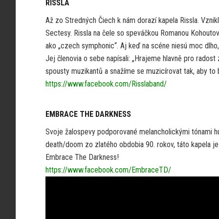
RISSLA
Až zo Stredných Čiech k nám dorazí kapela Rissla. Vznikli 
Sectesy. Rissla na čele so speváčkou Romanou Kohoutov
ako „czech symphonic“. Aj keď na scéne niesú moc dlho, c
Jej členovia o sebe napísali: „Hrajeme hlavně pro radost
spousty muzikantů a snažíme se muzicírovat tak, aby to 
https://www.facebook.com/Risslaband/
EMBRACE THE DARKNESS
Svoje žalospevy podporované melancholickými tónami hu
death/doom zo zlatého obdobia 90. rokov, táto kapela je 
Embrace The Darkness!
https://www.facebook.com/EmbraceTD/