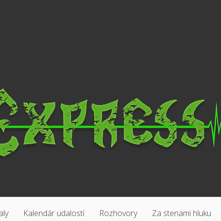
aly
Kalendár udalostí
Rozhovory
Za stenami hluku