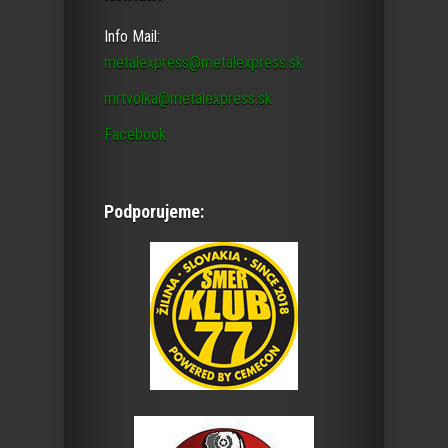
Info Mail:
metalexpress@metalexpress.sk
mrtvolka@metalexpress.sk
Facebook
Podporujeme: