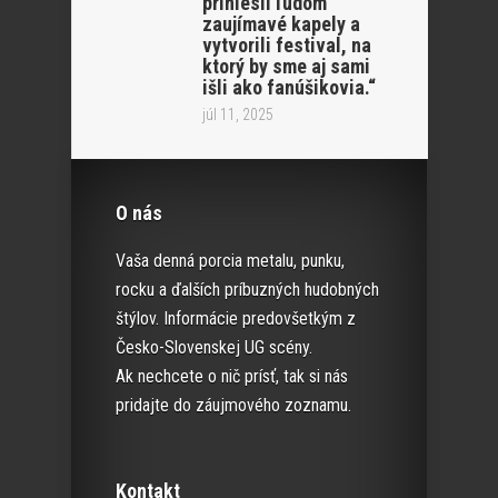
priniesli ľudom
zaujímavé kapely a
vytvorili festival, na
ktorý by sme aj sami
išli ako fanúšikovia.“
júl 11, 2025
O nás
Vaša denná porcia metalu, punku,
rocku a ďalších príbuzných hudobných
štýlov. Informácie predovšetkým z
Česko-Slovenskej UG scény.
Ak nechcete o nič prísť, tak si nás
pridajte do záujmového zoznamu.
Kontakt