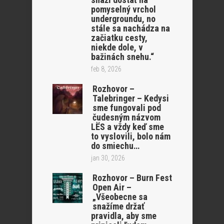
pomyselný vrchol
undergroundu, no
stále sa nachádza na
začiatku cesty,
niekde dole, v
bažinách snehu.“
feb 8, 2026
Rozhovor –
Talebringer – Kedysi
sme fungovali pod
čudesným názvom
LËS a vždy keď sme
to vyslovili, bolo nám
do smiechu…
jan 30, 2026
Rozhovor – Burn Fest
Open Air –
„Všeobecne sa
snažíme držať
pravidla, aby sme