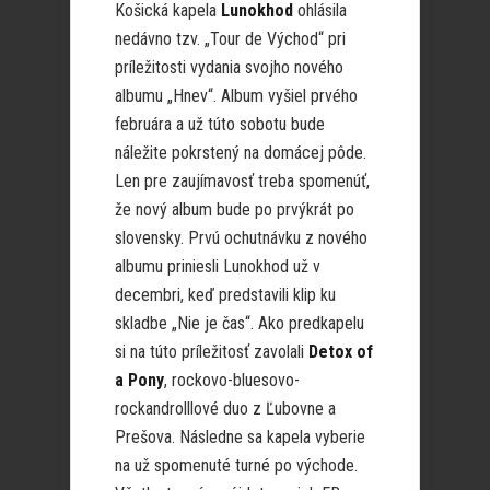
Košická kapela
Lunokhod
ohlásila
nedávno tzv. „Tour de Východ“ pri
príležitosti vydania svojho nového
albumu „Hnev“. Album vyšiel prvého
februára a už túto sobotu bude
náležite pokrstený na domácej pôde.
Len pre zaujímavosť treba spomenúť,
že nový album bude po prvýkrát po
slovensky. Prvú ochutnávku z nového
albumu priniesli Lunokhod už v
decembri, keď predstavili klip ku
skladbe „Nie je čas“. Ako predkapelu
si na túto príležitosť zavolali
Detox of
a Pony
, rockovo-bluesovo-
rockandrolllové duo z Ľubovne a
Prešova. Následne sa kapela vyberie
na už spomenuté turné po východe.