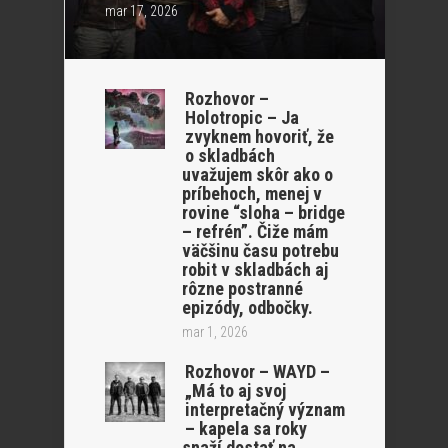
mar 17, 2026
Rozhovor –
Holotropic – Ja
zvyknem hovoriť, že
o skladbách
uvažujem skôr ako o
príbehoch, menej v
rovine “sloha – bridge
– refrén”. Čiže mám
väčšinu času potrebu
robit v skladbách aj
rôzne postranné
epizódy, odbočky.
mar 1, 2026
Rozhovor – WAYD –
„Má to aj svoj
interpretačný význam
– kapela sa roky
snaží dostať na