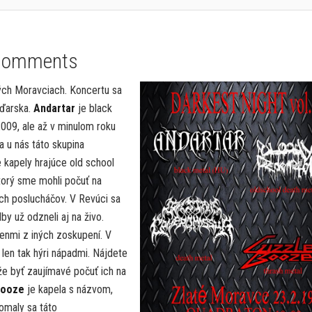
Comments
tých Moravciach. Koncertu sa
aďarska.
Andartar
je black
009, ale až v minulom roku
a u nás táto skupina
e kapely hrajúce old school
torý sme mohli počuť na
ch poslucháčov. V Revúci sa
by už odzneli aj na živo.
lenmi z iných zoskupení. V
len tak hýri nápadmi. Nájdete
že byť zaujímavé počuť ich na
Booze
je kapela s názvom,
omaly sa táto