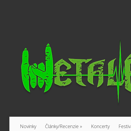
Novinky
Články/Recenzie
»
Koncerty
Festiv