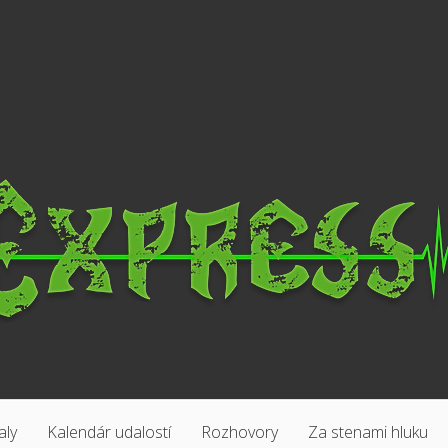
aly
Kalendár udalostí
Rozhovory
Za stenami hluku