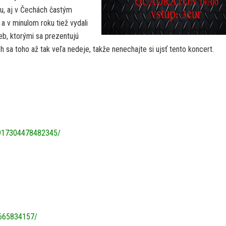
ku, aj v Čechách častým
a v minulom roku tiež vydali
eb, ktorými sa prezentujú
h sa toho až tak veľa nedeje, takže nenechajte si ujsť tento koncert.
1917304478482345/
2665834157/