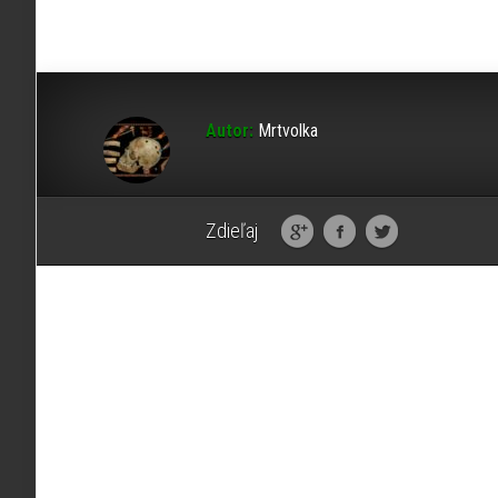
Autor:
Mrtvolka
Zdieľaj