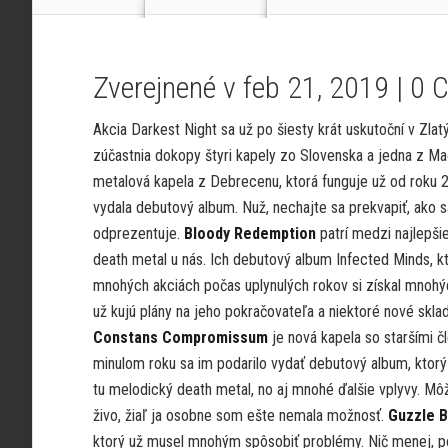
Zverejnené v feb 21, 2019 |
0 
Akcia Darkest Night sa už po šiesty krát uskutoční v Zla
zúčastnia dokopy štyri kapely zo Slovenska a jedna z M
metalová kapela z Debrecenu, ktorá funguje už od roku 2
vydala debutový album. Nuž, nechajte sa prekvapiť, ako s
odprezentuje.
Bloody Redemption
patrí medzi najlepši
death metal u nás. Ich debutový album Infected Minds, k
mnohých akciách počas uplynulých rokov si získal mnohý
už kujú plány na jeho pokračovateľa a niektoré nové sklad
Constans Compromissum
je nová kapela so staršími č
minulom roku sa im podarilo vydať debutový album, ktorý 
tu melodický death metal, no aj mnohé ďalšie vplyvy. Mô
živo, žiaľ ja osobne som ešte nemala možnosť.
Guzzle 
ktorý už musel mnohým spôsobiť problémy. Nič menej, p