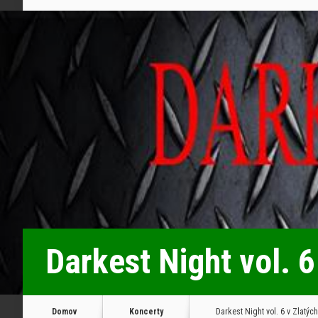
Darkest Night vol. 
Domov
Koncerty
Darkest Night vol. 6 v Zlatýc