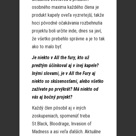
osobného maxima každého člena je
produkt kapely oveľa vyzretejší, takže
hoci pôvodné očakávania rozbehnutia
projektu boli určite inde, dnes sa javí,
že všetko prebehlo správne a je to tak
ako to malo byť.
Je niekto v All the fury, kto už
predtým účinkoval aj v inej kapele?
Inými slovami, je v All the Fury aj
niekto so skúsenosťami, alebo všetko
zažívate po prvýkrát? Má niekto od
vás aj bočný projekt?
Každý člen pôsobil aj v iných
zoskupeniach, spomenúť treba
St.Black, Bloodrage, Invasion of
Madness a asi veľa ďalších. Aktuálne