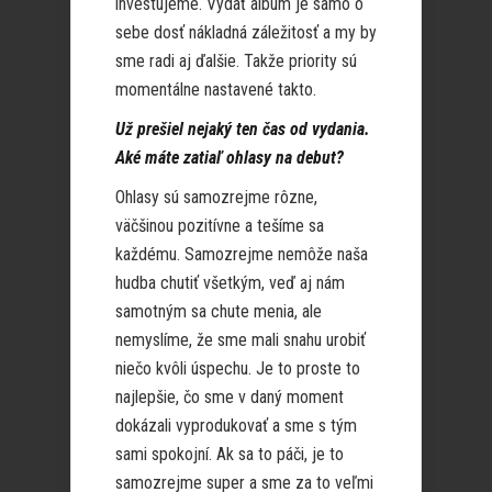
investujeme. Vydať album je samo o
sebe dosť nákladná záležitosť a my by
sme radi aj ďalšie. Takže priority sú
momentálne nastavené takto.
Už prešiel nejaký ten čas od vydania.
Aké máte zatiaľ ohlasy na debut?
Ohlasy sú samozrejme rôzne,
väčšinou pozitívne a tešíme sa
každému. Samozrejme nemôže naša
hudba chutiť všetkým, veď aj nám
samotným sa chute menia, ale
nemyslíme, že sme mali snahu urobiť
niečo kvôli úspechu. Je to proste to
najlepšie, čo sme v daný moment
dokázali vyprodukovať a sme s tým
sami spokojní. Ak sa to páči, je to
samozrejme super a sme za to veľmi