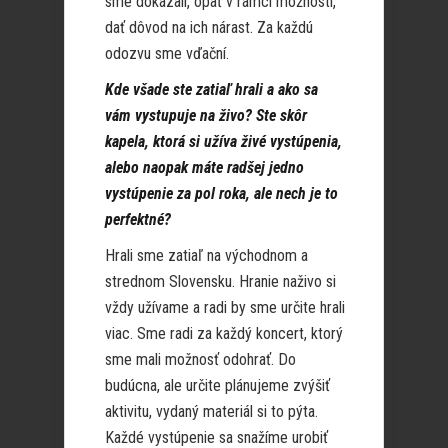
sme dokázali, opäť v rámci možností,
dať dôvod na ich nárast. Za každú
odozvu sme vďační.
Kde všade ste zatiaľ hrali a ako sa
vám vystupuje na živo? Ste skôr
kapela, ktorá si užíva živé vystúpenia,
alebo naopak máte radšej jedno
vystúpenie za pol roka, ale nech je to
perfektné?
Hrali sme zatiaľ na východnom a
strednom Slovensku. Hranie naživo si
vždy užívame a radi by sme určite hrali
viac. Sme radi za každý koncert, ktorý
sme mali možnosť odohrať. Do
budúcna, ale určite plánujeme zvýšiť
aktivitu, vydaný materiál si to pýta.
Každé vystúpenie sa snažíme urobiť