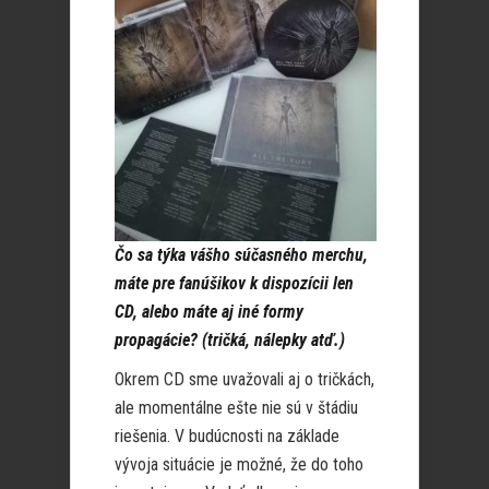
Čo sa týka vášho súčasného merchu,
máte pre fanúšikov k dispozícii len
CD, alebo máte aj iné formy
propagácie? (tričká, nálepky atď.)
Okrem CD sme uvažovali aj o tričkách,
ale momentálne ešte nie sú v štádiu
riešenia. V budúcnosti na základe
vývoja situácie je možné, že do toho