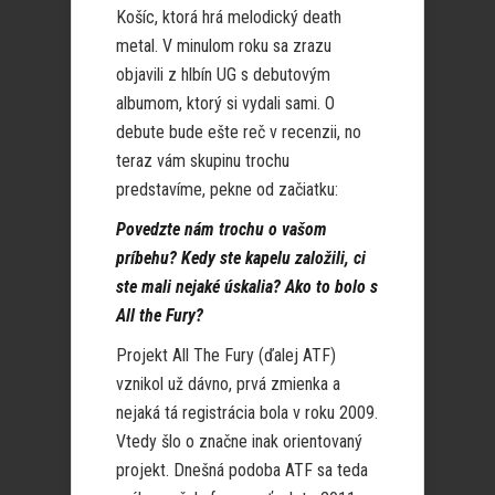
Košíc, ktorá hrá melodický death
metal. V minulom roku sa zrazu
objavili z hlbín UG s debutovým
albumom, ktorý si vydali sami. O
debute bude ešte reč v recenzii, no
teraz vám skupinu trochu
predstavíme, pekne od začiatku:
Povedzte nám trochu o vašom
príbehu? Kedy ste kapelu založili, ci
ste mali nejaké úskalia? Ako to bolo s
All the Fury?
Projekt All The Fury (ďalej ATF)
vznikol už dávno, prvá zmienka a
nejaká tá registrácia bola v roku 2009.
Vtedy šlo o značne inak orientovaný
projekt. Dnešná podoba ATF sa teda