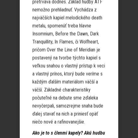
pretrváva dodnes. Základ hudby ATF
nemožno prehliadnuť. Vychádza z
najväčších kapiel melodického death
metalu, spomenúť treba hlavne
Insomnium, Before the Dawn, Dark
Tranquillity, In Flames, či Wolfheart,
pričom Over the Line of Meridian je
postavený na tvorbe týchto kapiel s
veľkou snahou o vlastný prístup k veci
a vlastný prínos, ktorý bude veríme s
každým ďalším materiálom väčší a
väčší. Základné charakteristiky
počuteľné na debute sme zďaleka
nevyčerpali, samozrejme snaha bude
ďalej stavať na nich a priniesť opäť
niečo nové a rafinovanejšie.
Ako je to s členmi kapely? Akú hudbu