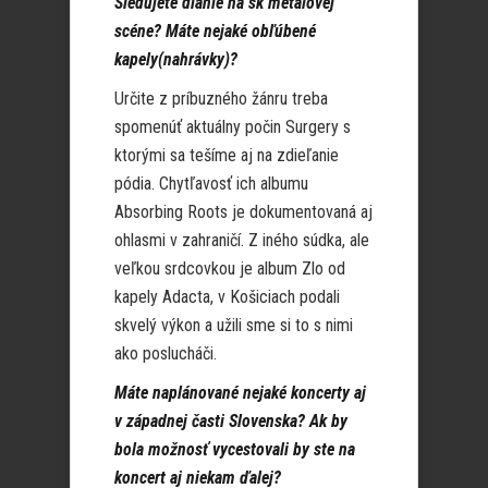
Sledujete dianie na sk metalovej
scéne? Máte nejaké obľúbené
kapely(nahrávky)?
Určite z príbuzného žánru treba
spomenúť aktuálny počin Surgery s
ktorými sa tešíme aj na zdieľanie
pódia. Chytľavosť ich albumu
Absorbing Roots je dokumentovaná aj
ohlasmi v zahraničí. Z iného súdka, ale
veľkou srdcovkou je album Zlo od
kapely Adacta, v Košiciach podali
skvelý výkon a užili sme si to s nimi
ako poslucháči.
Máte naplánované nejaké koncerty aj
v západnej časti Slovenska? Ak by
bola možnosť vycestovali by ste na
koncert aj niekam ďalej?