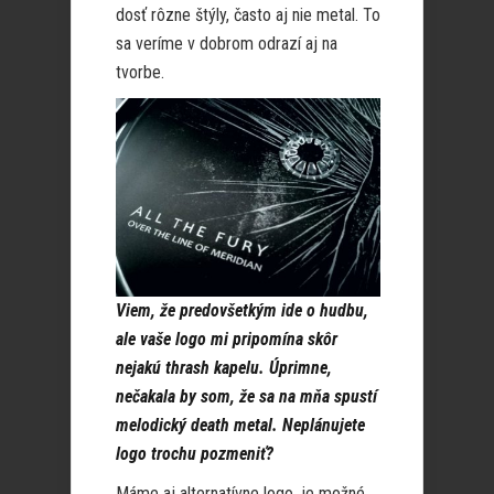
dosť rôzne štýly, často aj nie metal. To
sa veríme v dobrom odrazí aj na
tvorbe.
Viem, že predovšetkým ide o hudbu,
ale vaše logo mi pripomína skôr
nejakú thrash kapelu. Úprimne,
nečakala by som, že sa na mňa spustí
melodický death metal.
Neplánujete
logo trochu pozmeniť?
Máme aj alternatívne logo, je možné