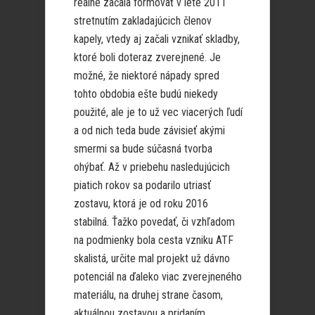
reálne začala formovať v lete 2011
stretnutím zakladajúcich členov
kapely, vtedy aj začali vznikať skladby,
ktoré boli doteraz zverejnené. Je
možné, že niektoré nápady spred
tohto obdobia ešte budú niekedy
použité, ale je to už vec viacerých ľudí
a od nich teda bude závisieť akými
smermi sa bude súčasná tvorba
ohýbať. Až v priebehu nasledujúcich
piatich rokov sa podarilo utriasť
zostavu, ktorá je od roku 2016
stabilná. Ťažko povedať, či vzhľadom
na podmienky bola cesta vzniku ATF
skalistá, určite mal projekt už dávno
potenciál na ďaleko viac zverejneného
materiálu, na druhej strane časom,
aktuálnou zostavou a pridaním