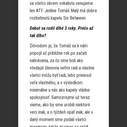
sa všetci okrem vokalistu venujeme
len ATF. Jedine Tomáš Malý má dobre
rozbehnutú kapelu Six Between.
Debut sa rodil dlhé 3 roky. Prečo až
tak dlho?
Dôvodom je, že Tomáš sa k nám
pripojil až približne rok po začatí
nahrávania, za čo sme boli ako
vtedajší členovia veľmi radi a vlastne
všetci môžu byť radi, lebo priniesol
veľa vlastného, a s výsledkom
minimálne u nás ako kapely vládne
spokojnosť. Samozrejme už teraz
vieme, ako by sme urobili niektoré
veci inak, a o týždeň opäť inak, ale v
daný moment sme podali všetci
maximum, takže progres sa snáď