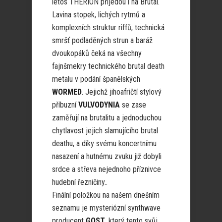
letos THERION přijedou i na Brutal.
Lavina stopek, lichých rytmů a
komplexních struktur riffů, technická
smršť podladěných strun a baráž
dvoukopáků čeká na všechny
fajnšmekry technického brutal death
metalu v podání španělských
WORMED
. Jejichž jihoafričtí stylový
příbuzní
VULVODYNIA
se zase
zaměřují na brutalitu a jednoduchou
chytlavost jejich slamujícího brutal
deathu, a díky svému koncertnímu
nasazení a hutnému zvuku již dobyli
srdce a střeva nejednoho příznivce
hudební řezničiny..
Finální položkou na našem dnešním
seznamu je mysteriózní synthwave
producent
GOST
, který tento svůj