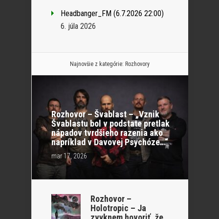
Headbanger_FM (6.7.2026 22:00)
6. júla 2026
Najnovšie z kategórie:
Rozhovory
Rozhovor – Švablast – „Vznik
Švablastu bol v podstate pretlak
nápadov tvrdšieho razenia ako
napríklad v Davovej Psychóze…“
mar 17, 2026
Rozhovor –
Holotropic – Ja
zvyknem hovoriť, že