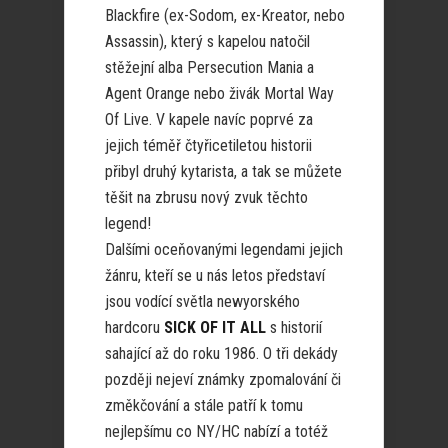
Blackfire (ex-Sodom, ex-Kreator, nebo
Assassin), který s kapelou natočil
stěžejní alba Persecution Mania a
Agent Orange nebo živák Mortal Way
Of Live. V kapele navíc poprvé za
jejich téměř čtyřicetiletou historii
přibyl druhý kytarista, a tak se můžete
těšit na zbrusu nový zvuk těchto
legend!
Dalšími oceňovanými legendami jejich
žánru, kteří se u nás letos představí
jsou vodící světla newyorského
hardcoru
SICK OF IT ALL
s historií
sahající až do roku 1986. O tři dekády
později nejeví známky zpomalování či
změkčování a stále patří k tomu
nejlepšímu co NY/HC nabízí a totéž