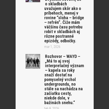
o skladbách
uvažujem skôr ako o
príbehoch, menej v
rovine “sloha – bridge
– refrén”. Čiže mám
väčšinu času potrebu
robit v skladbách aj
rôzne postranné
epizódy, odbočky.
mar 1, 2026
Rozhovor – WAYD –
„Má to aj svoj
interpretačný význam
– kapela sa roky
snaží dostať na
pomyselný vrchol
undergroundu, no
stále sa nachádza na
začiatku cesty,
niekde dole, v
bažinách snehu.“
feb 8, 2026