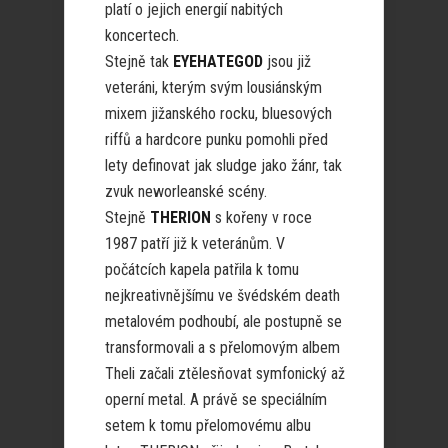
platí o jejich energií nabitých
koncertech.
Stejně tak
EYEHATEGOD
jsou již
veteráni, kterým svým lousiánským
mixem jižanského rocku, bluesových
riffů a hardcore punku pomohli před
lety definovat jak sludge jako žánr, tak
zvuk neworleanské scény.
Stejně
THERION
s kořeny v roce
1987 patří již k veteránům. V
počátcích kapela patřila k tomu
nejkreativnějšímu ve švédském death
metalovém podhoubí, ale postupně se
transformovali a s přelomovým albem
Theli začali ztělesňovat symfonický až
operní metal. A právě se speciálním
setem k tomu přelomovému albu