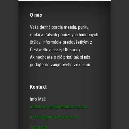
O nás
Vaša denná porcia metalu, punku,
rocku a ďalších príbuzných hudobných
štýlov. Informácie predovšetkým z
Česko-Slovenskej UG scény.
Ak nechcete o nič prísť, tak si nás
pridajte do záujmového zoznamu.
Kontakt
Info Mail:
metalexpress@metalexpress.sk
mrtvolka@metalexpress.sk
Facebook