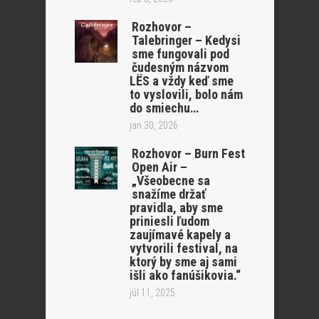
Rozhovor –
Talebringer – Kedysi
sme fungovali pod
čudesným názvom
LËS a vždy keď sme
to vyslovili, bolo nám
do smiechu…
jan 30, 2026
Rozhovor – Burn Fest
Open Air –
„Všeobecne sa
snažíme držať
pravidla, aby sme
priniesli ľudom
zaujímavé kapely a
vytvorili festival, na
ktorý by sme aj sami
išli ako fanúšikovia.“
júl 11, 2025