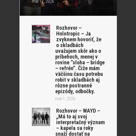
mar 17, 2026
Rozhovor –
Holotropic – Ja
zvyknem hovoriť, že
o skladbách
uvažujem skôr ako o
príbehoch, menej v
rovine “sloha – bridge
– refrén”. Čiže mám
väčšinu času potrebu
robit v skladbách aj
rôzne postranné
epizódy, odbočky.
mar 1, 2026
Rozhovor – WAYD –
„Má to aj svoj
interpretačný význam
– kapela sa roky
snaží dostať na