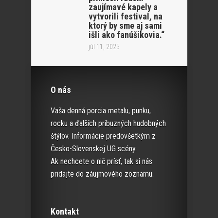
zaujímavé kapely a
vytvorili festival, na
ktorý by sme aj sami
išli ako fanúšikovia.“
júl 11, 2025
O nás
Vaša denná porcia metalu, punku,
rocku a ďalších príbuzných hudobných
štýlov. Informácie predovšetkým z
Česko-Slovenskej UG scény.
Ak nechcete o nič prísť, tak si nás
pridajte do záujmového zoznamu.
Kontakt