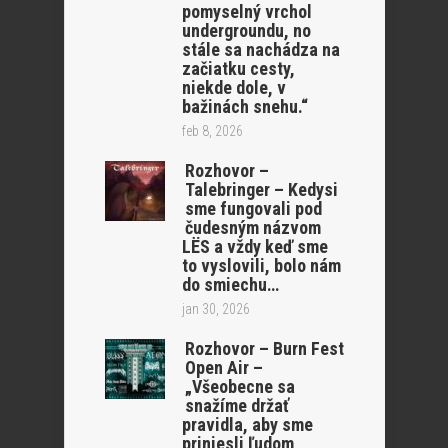
pomyselný vrchol
undergroundu, no
stále sa nachádza na
začiatku cesty,
niekde dole, v
bažinách snehu.“
feb 8, 2026
Rozhovor –
Talebringer – Kedysi
sme fungovali pod
čudesným názvom
LËS a vždy keď sme
to vyslovili, bolo nám
do smiechu…
jan 30, 2026
Rozhovor – Burn Fest
Open Air –
„Všeobecne sa
snažíme držať
pravidla, aby sme
priniesli ľudom