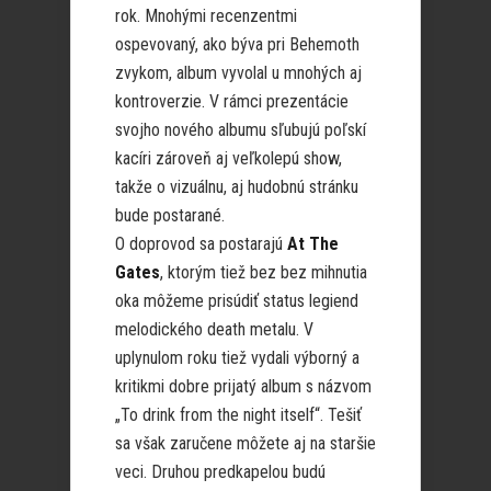
rok. Mnohými recenzentmi
ospevovaný, ako býva pri Behemoth
zvykom, album vyvolal u mnohých aj
kontroverzie. V rámci prezentácie
svojho nového albumu sľubujú poľskí
kacíri zároveň aj veľkolepú show,
takže o vizuálnu, aj hudobnú stránku
bude postarané.
O doprovod sa postarajú
At The
Gates
, ktorým tiež bez bez mihnutia
oka môžeme prisúdiť status legiend
melodického death metalu. V
uplynulom roku tiež vydali výborný a
kritikmi dobre prijatý album s názvom
„To drink from the night itself“. Tešiť
sa však zaručene môžete aj na staršie
veci. Druhou predkapelou budú