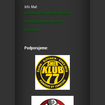
Info Mail:
metalexpress@metalexpress.sk
mrtvolka@metalexpress.sk
Facebook
Podporujeme: