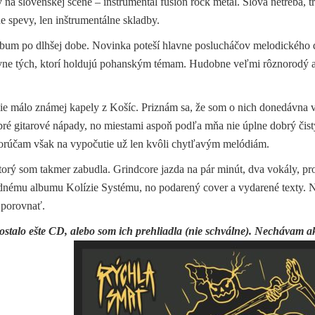
 na slovenskej scéne – instrumental fusion rock metal. Slová netreba, t
e spevy, len inštrumentálne skladby.
lbum po dlhšej dobe. Novinka poteší hlavne poslucháčov melodického 
lavne tých, ktorí holdujú pohanským témam. Hudobne veľmi rôznorodý
 málo známej kapely z Košíc. Priznám sa, že som o nich donedávna 
obré gitarové nápady, no miestami aspoň podľa mňa nie úplne dobrý čist
orúčam však na vypočutie už len kvôli chytľavým melódiám.
orý som takmer zabudla. Grindcore jazda na pár minút, dva vokály, pr
lednému albumu Kolízie Systému, no podarený cover a vydarené texty. 
 porovnať.
ostalo ešte CD, alebo som ich prehliadla (nie schválne). Nechávam
ak