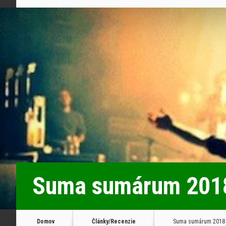
Suma sumárum 201
Domov
Články/Recenzie
Suma sumárum 2018