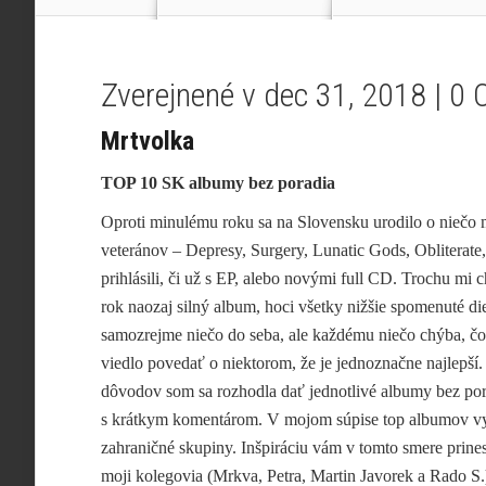
Zverejnené v dec 31, 2018 |
0 
Mrtvolka
TOP 10 SK albumy bez poradia
Oproti minulému roku sa na Slovensku urodilo o niečo 
veteránov – Depresy, Surgery, Lunatic Gods, Obliterate, 
prihlásili, či už s EP, alebo novými full CD. Trochu mi 
rok naozaj silný album, hoci všetky nižšie spomenuté di
samozrejme niečo do seba, ale každému niečo chýba, č
viedlo povedať o niektorom, že je jednoznačne najlepší.
dôvodov som sa rozhodla dať jednotlivé albumy bez por
s krátkym komentárom. V mojom súpise top albumov 
zahraničné skupiny. Inšpiráciu vám v tomto smere prines
moji kolegovia (Mrkva, Petra, Martin Javorek a Rado S.