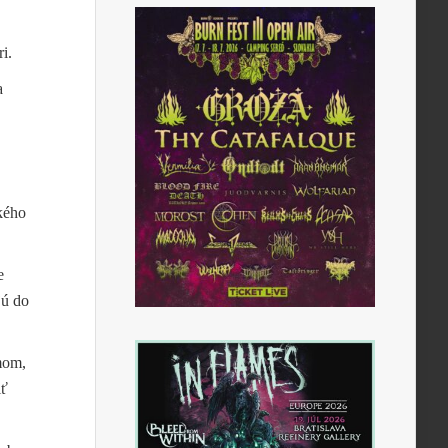
i.
a
kého
e
jú do
mom,
iť