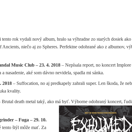
 tento rok vydali nový album, hralo sa výhradne zo starých dosiek ako
Ancients, niečo aj zo Spheres. Perfektne odohrané ako z albumov, v
ndal Music Club – 23. 4. 2018
– Nepísala report, no koncert Implore
a a nasadenie, aké som dávno nevidela, spadla mi sánka.
. 2018
– Suffocation, no aj predkapely zahrali super. Len škoda, že neb
uka kvality.
 Brutal death metal taký, ako má byť. Výborne odohraný koncert, ľudi
inder – Fuga – 29. 10.
 tento štýl môže mať. Za