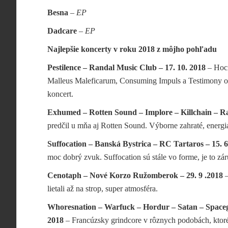
Besna
–
EP
Dadcare
–
EP
Najlepšie koncerty v roku 2018 z môjho pohľadu
Pestilence – Randal Music Club – 17. 10. 2018
– Hoci
Malleus Maleficarum, Consuming Impuls a Testimony of 
koncert.
Exhumed – Rotten Sound – Implore – Killchain – Ra
predčil u mňa aj Rotten Sound. Výborne zahraté, energi
Suffocation – Banská Bystrica – RC Tartaros – 15. 6
moc dobrý zvuk. Suffocation sú stále vo forme, je to zár
Cenotaph – Nové Korzo Ružomberok – 29. 9 .2018
–
lietali až na strop, super atmosféra.
Whoresnation – Warfuck – Hordur – Satan – Spacegr
2018
– Francúzsky grindcore v rôznych podobách, ktoré