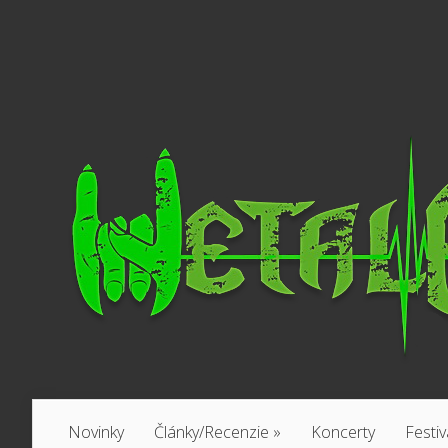
Novinky
Články/Recenzie
»
Koncerty
Festiv