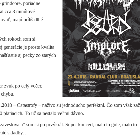
 grindcore, poriadne
al cca 3 minútové
ovať, majú príliš dlhé
ých rokoch som si
 generácie je proste kvalita,
ašťastie aj pecky zo starých
r zvuk po celý večer,
 chybu.
11.2018
– Catastrofy – naživo sú jednoducho perfektní. Čo som však zaž
0 platiacich. To už sa nestalo veľmi dávno.
zaveslovala“ som si po prvýkrát. Super koncert, malo to gule, malo to
hraté skladby…