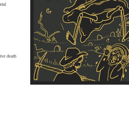
etal
ive death