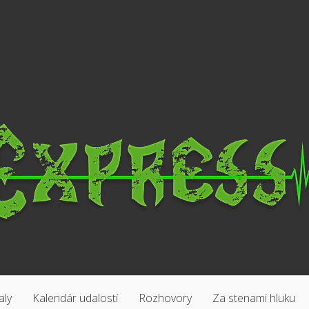
aly
Kalendár udalostí
Rozhovory
Za stenami hluku