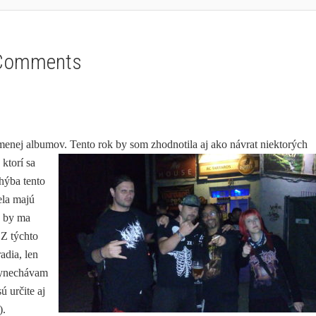
Comments
menej albumov. Tento rok by som zhodnotila aj ako návrat niektorých
ktorí sa
chýba tento
ela majú
o by ma
 Z týchto
adia, len
vynechávam
ú určite aj
).