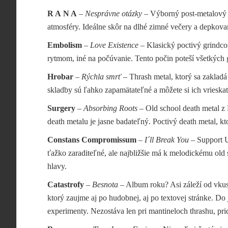
R A N A
–
Nesprávne otázky
– Výborný post-metalový 
atmosféry. Ideálne skôr na dlhé zimné večery a depkov
Embolism
–
Love Existence
– Klasický poctivý grindco
rytmom, iné na počúvanie. Tento počin poteší všetkých g
Hrobar
–
Rýchla smrť
– Thrash metal, ktorý sa zakladá
skladby sú ľahko zapamätateľné a môžete si ich vries
Surgery
–
Absorbing Roots
– Old school death metal z
death metalu je jasne badateľný. Poctivý death metal, kto
Constans Compromissum
–
I´ll Break You
– Support U
ťažko zaraditeľné, ale najbližšie má k melodickému old 
hlavy.
Catastrofy
–
Besnota
– Album roku? Asi záleží od vku
ktorý zaujme aj po hudobnej, aj po textovej stránke. Do j
experimenty. Nezostáva len pri mantineloch thrashu, prid