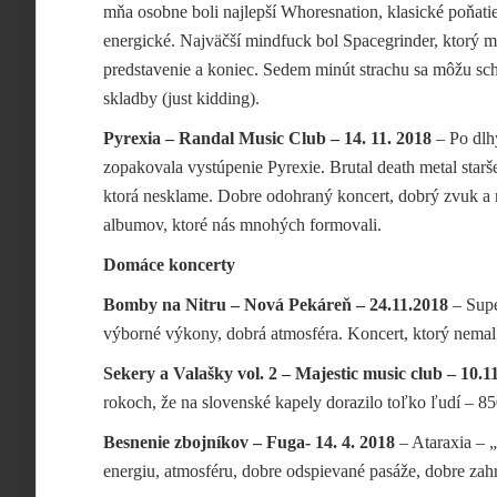
mňa osobne boli najlepší Whoresnation, klasické poňatie
energické. Najväčší mindfuck bol Spacegrinder, ktorý m
predstavenie a koniec. Sedem minút strachu sa môžu sch
skladby (just kidding).
Pyrexia – Randal Music Club – 14. 11. 2018
– Po dlh
zopakovala vystúpenie Pyrexie. Brutal death metal staršej
ktorá nesklame. Dobre odohraný koncert, dobrý zvuk a n
albumov, ktoré nás mnohých formovali.
Domáce koncerty
Bomby na Nitru – Nová Pekáreň – 24.11.2018
– Supe
výborné výkony, dobrá atmosféra. Koncert, ktorý nemal
Sekery a Valašky vol. 2 – Majestic music club – 10.
rokoch, že na slovenské kapely dorazilo toľko ľudí – 85
Besnenie zbojníkov – Fuga- 14. 4. 2018
– Ataraxia – „
energiu, atmosféru, dobre odspievané pasáže, dobre za