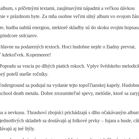
album, s príčetnými textami, zaujímavými nápadmi a veľkou dávkou
anie v prázdnom byte. Za mňa osobne veľmi silný album vo svojom žánr
re, hudba nabitá energiou, niektoré skladby sú do skoku svojim hopsas
rindcore srdciarov.
 hlavne na podarených textoch. Hoci hudobne nejde o žiadny prevrat,
kať kdekoľvek. Kopemeeee!
 Popradu sa vracia po dlhých piatich rokoch. Vplyv švédskeho melodic
rý poteší staršie ročníky.
nderground sa podujal na vydanie tejto topoľčianskej kapely. Hudobn
school death metalu. Dobre zrozumiteľné spevy, melódie, ktoré sa zary
su a nevkusu. Thrashoví zbojníci prichádzajú s dlho očakávaným albu
ednotlivých skladieb sa dostávajú aj folkové prvky – fujara a husle, cít
ávajú aj iné štýly.