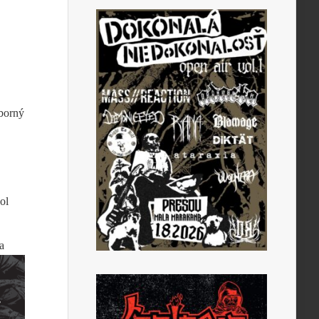
ýborný
ol
a