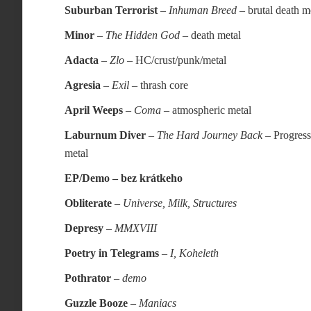
Suburban Terrorist
–
Inhuman Breed
– brutal death m
Minor
–
The Hidden God
– death metal
Adacta
–
Zlo
– HC/crust/punk/metal
Agresia
–
Exil
– thrash core
April Weeps
–
Coma
– atmospheric metal
Laburnum Diver
–
The Hard Journey Back
– Progress
metal
EP/Demo – bez krátkeho
Obliterate
–
Universe, Milk, Structures
Depresy
–
MMXVIII
Poetry in Telegrams
–
I, Koheleth
Pothrator
–
demo
Guzzle Booze
–
Maniacs