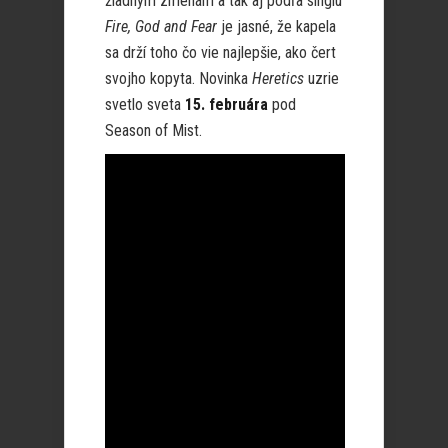
žiadnym zmenám a tak aj podľa singlu
Fire, God and Fear
je jasné, že kapela
sa drží toho čo vie najlepšie, ako čert
svojho kopyta. Novinka
Heretics
uzrie
svetlo sveta
15. februára
pod
Season of Mist.