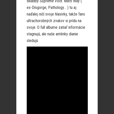
skladby
Supreme Void
. Matti Way (
ex-Disgorge, Pathology… ) tu aj
naďalej ničí svoje hlasivky, takže fans
ultrachorobných zvukov si prídu na
svoje. O full albume zatiaľ informácie
stagnujú, ale naše anténky dianie
sledujú.