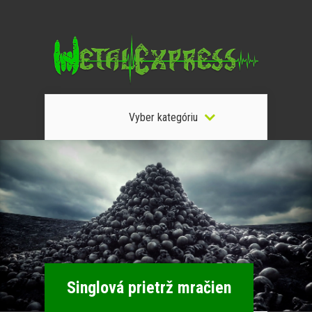
Vyber kategóriu
Singlová prietrž mračien