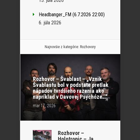
13. júla 2026
Headbanger_FM (6.7.2026 22:00)
6. júla 2026
Najnovšie z kategórie:
Rozhovory
Rozhovor – Švablast – „Vznik
Švablastu bol v podstate pretlak
nápadov tvrdšieho razenia ako
napríklad v Davovej Psychóze…“
mar 17, 2026
Rozhovor –
Holotropic – Ja