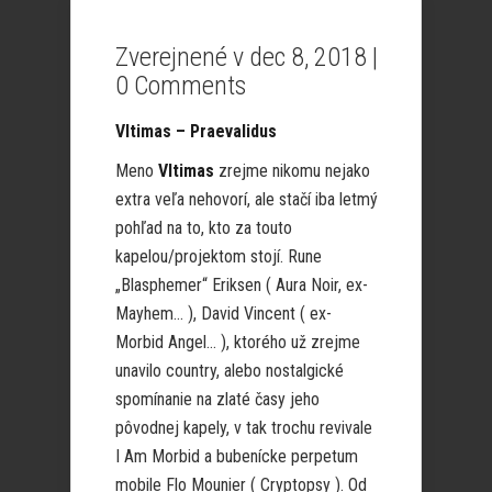
Zverejnené v dec 8, 2018 |
0 Comments
Vltimas – Praevalidus
Meno
Vltimas
zrejme nikomu nejako
extra veľa nehovorí, ale stačí iba letmý
pohľad na to, kto za touto
kapelou/projektom stojí. Rune
„Blasphemer“ Eriksen ( Aura Noir, ex-
Mayhem… ), David Vincent ( ex-
Morbid Angel… ), ktorého už zrejme
unavilo country, alebo nostalgické
spomínanie na zlaté časy jeho
pôvodnej kapely, v tak trochu revivale
I Am Morbid a bubenícke perpetum
mobile Flo Mounier ( Cryptopsy ). Od