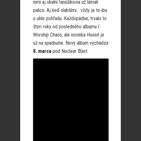
nimi aj skalní fanúšikovia už lámali
palicu. Aj keď slabšími… vždy je to iba
o uhle pohľadu. Každopádne, trvalo to
štyri roky od posledného albumu I
Worship Chaos, ale novinka
Hexed
je
už na spadnutie. Nový album vychádza
8. marca
pod Nuclear Blast.