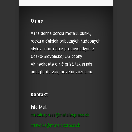
O nás
Vaša denná porcia metalu, punku,
rocku a ďalších príbuzných hudobných
štýlov. Informácie predovšetkým z
Česko-Slovenskej UG scény.
Ak nechcete o nič prísť, tak si nás
pridajte do záujmového zoznamu.
Kontakt
Info Mail:
metalexpress@metalexpress.sk
mrtvolka@metalexpress.sk