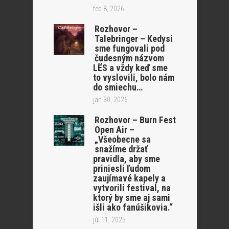
feb 8, 2026
Rozhovor –
Talebringer – Kedysi
sme fungovali pod
čudesným názvom
LËS a vždy keď sme
to vyslovili, bolo nám
do smiechu…
jan 30, 2026
Rozhovor – Burn Fest
Open Air –
„Všeobecne sa
snažíme držať
pravidla, aby sme
priniesli ľudom
zaujímavé kapely a
vytvorili festival, na
ktorý by sme aj sami
išli ako fanúšikovia.“
júl 11, 2025