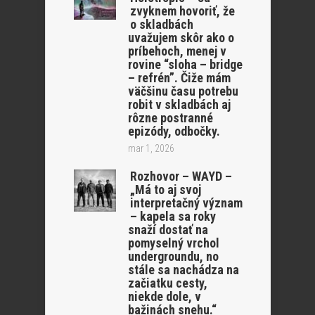
zvyknem hovoriť, že
o skladbách
uvažujem skôr ako o
príbehoch, menej v
rovine “sloha – bridge
– refrén”. Čiže mám
väčšinu času potrebu
robit v skladbách aj
rôzne postranné
epizódy, odbočky.
mar 1, 2026
Rozhovor – WAYD –
„Má to aj svoj
interpretačný význam
– kapela sa roky
snaží dostať na
pomyselný vrchol
undergroundu, no
stále sa nachádza na
začiatku cesty,
niekde dole, v
bažinách snehu.“