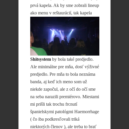
prvá kapela. Ak by sme zobrali lineup
ako menu v
reštaurácií, tak kapela
Shitsystem
by bola také predjedlo.
Ale minimálne pre mňa, dosť výživné
predjedlo. Pre mňa to bola neznáma
banda, aj keď ich meno som už
niekde započul, ale z očí do očí sme
na seba narazili premiérovo. Miestami
mi prišli tak trochu frcnutí
španielskymi patológmi Haemorrhage
( čo iba podkresľovali triká
niektorých členov ), ale treba to brať