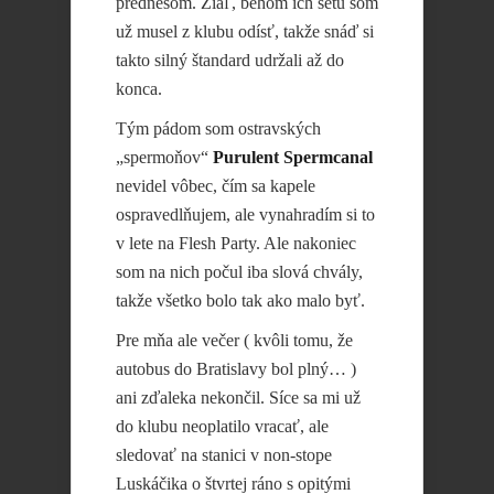
prednesom. Žiaľ, behom ich setu som
už musel z klubu odísť, takže snáď si
takto silný štandard udržali až do
konca.
Tým pádom som ostravských
„spermoňov“
Purulent Spermcanal
nevidel vôbec, čím sa kapele
ospravedlňujem, ale vynahradím si to
v lete na Flesh Party. Ale nakoniec
som na nich počul iba slová chvály,
takže všetko bolo tak ako malo byť.
Pre mňa ale večer ( kvôli tomu, že
autobus do Bratislavy bol plný… )
ani zďaleka nekončil. Síce sa mi už
do klubu neoplatilo vracať, ale
sledovať na stanici v non-stope
Luskáčika o štvrtej ráno s opitými