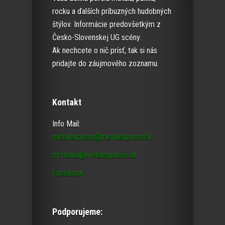
rocku a ďalších príbuzných hudobných
štýlov. Informácie predovšetkým z
Česko-Slovenskej UG scény.
Ak nechcete o nič prísť, tak si nás
pridajte do záujmového zoznamu.
Kontakt
Info Mail:
metalexpress@metalexpress.sk
mrtvolka@metalexpress.sk
Facebook
Podporujeme: