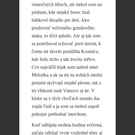
vianočných trhoch, ale mrkol som na
pódium, kde nejaký borec hral
bábkové divadlo pre deti. Ako
predzvesť večerného grindového
ataku, to účel splnilo. Ale aj tak som
sa potreboval schovať pred davmi, k
čomu mi skvelo poslúžila Kostnica,
kde bolo ticho a tak trochu mŕtvo.
Cez najväčší lejak som nabral smer
Melodka a ak sa mi na nohách medzi
prstami skrývajú nejaké plesne, tak z
tej vlhkosti mali Vianoce aj tie. V
klube sa v tých chvíľach motalo iba
zopár ľudí a ja som sa mohol aspoň
pokojne prehrabať merchom.
Keď odbíjala siedma hodina večerná,
začala odbíjať svoje vražedné tóny aj