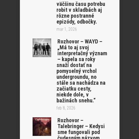
väčšinu času potrebu
robit v skladbách aj
rôzne postranné
epizódy, odbočky.
mar 1, 2026
Rozhovor – WAYD –
„Má to aj svoj
interpretačný význam
– kapela sa roky
snaží dostať na
pomyselný vrchol
undergroundu, no
stále sa nachádza na
začiatku cesty,
niekde dole, v
bažinách snehu.“
feb 8, 2026
Rozhovor –
Talebringer – Kedysi
sme fungovali pod
čudesným názvom