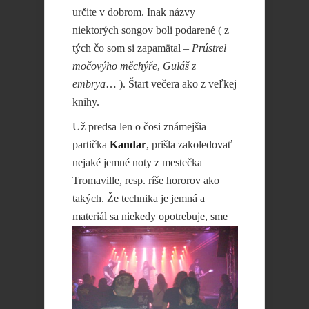
určite v dobrom. Inak názvy
niektorých songov boli podarené ( z
tých čo som si zapamätal –
Prústrel
močovýho měchýře
,
Guláš z
embrya
… ). Štart večera ako z veľkej
knihy.
Už predsa len o čosi známejšia
partička
Kandar
, prišla zakoledovať
nejaké jemné noty z mestečka
Tromaville, resp. ríše hororov ako
takých. Že technika je jemná a
materiál sa
niekedy opotrebuje, sme