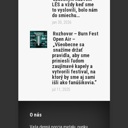
LËS a vždy keď sme
to vyslovili, bolo nám
do smiechu…
jan 30, 2026
Rozhovor – Burn Fest
Open Air –
„Všeobecne sa
snažíme držať
pravidla, aby sme
priniesli ľudom
zaujímavé kapely a
vytvorili festival, na
ktorý by sme aj sami
išli ako fanúšikovia.“
júl 11, 2025
O nás
Vaša denná porcia metalu, punku,