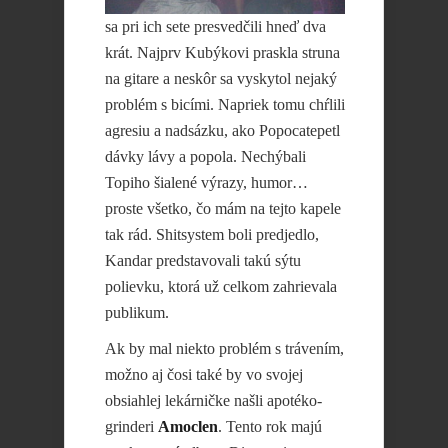
sa pri ich sete presvedčili hneď dva
krát. Najprv Kubýkovi praskla struna
na gitare a neskôr sa vyskytol nejaký
problém s bicími. Napriek tomu chŕlili
agresiu a nadsázku, ako Popocatepetl
dávky lávy a popola. Nechýbali
Topiho šialené výrazy, humor…
proste všetko, čo mám na tejto kapele
tak rád. Shitsystem boli predjedlo,
Kandar predstavovali takú sýtu
polievku, ktorá už celkom zahrievala
publikum.
Ak by mal niekto problém s trávením,
možno aj čosi také by vo svojej
obsiahlej lekárničke našli apotéko-
grinderi
Amoclen
. Tento rok majú