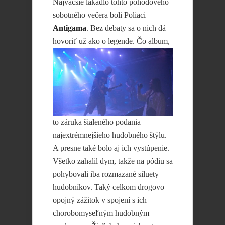
Najväčšie lákadlo tohto pohodového
sobotného večera boli Poliaci
Antigama
. Bez debaty sa o nich dá
hovoriť už ako o
legende. Čo album,
to záruka šialeného podania
najextrémnejšieho hudobného štýlu.
A presne také bolo aj ich vystúpenie.
Všetko zahalil dym, takže na pódiu sa
pohybovali iba rozmazané siluety
hudobníkov. Taký celkom drogovo –
opojný zážitok v spojení s ich
chorobomyseľným hudobným