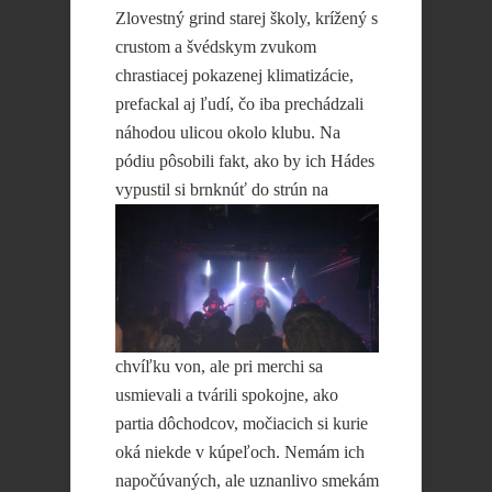
Zlovestný grind starej školy, krížený s
crustom a švédskym zvukom
chrastiacej pokazenej klimatizácie,
prefackal aj ľudí, čo iba prechádzali
náhodou ulicou okolo klubu. Na
pódiu pôsobili fakt, ako by ich Hádes
vypustil si brnknúť
do strún na
chvíľku von, ale pri merchi sa
usmievali a tvárili spokojne, ako
partia dôchodcov, močiacich si kurie
oká niekde v kúpeľoch. Nemám ich
napočúvaných, ale uznanlivo smekám