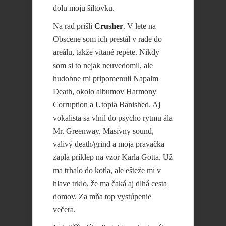
dolu moju šiltovku.
Na rad prišli
Crusher
. V lete na
Obscene som ich prestál v rade do
areálu, takže vítané repete. Nikdy
som si to nejak neuvedomil, ale
hudobne mi pripomenuli Napalm
Death, okolo albumov Harmony
Corruption a Utopia Banished. Aj
vokalista sa vlnil do psycho rytmu ála
Mr. Greenway. Masívny sound,
valivý death/grind a moja pravačka
zapla príklep na vzor Karla Gotta. Už
ma trhalo do kotla, ale ešteže mi v
hlave trklo, že ma čaká aj dlhá cesta
domov. Za mňa top vystúpenie
večera.