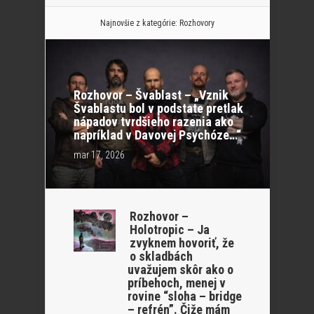
Najnovšie z kategórie:
Rozhovory
Rozhovor – Švablast – „Vznik
Švablastu bol v podstate pretlak
nápadov tvrdšieho razenia ako
napríklad v Davovej Psychóze…“
mar 17, 2026
Rozhovor –
Holotropic – Ja
zvyknem hovoriť, že
o skladbách
uvažujem skôr ako o
príbehoch, menej v
rovine “sloha – bridge
– refrén”. Čiže mám