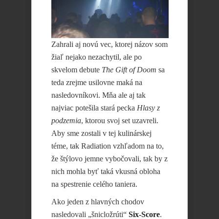
Zahrali aj novú vec, ktorej názov som
žiaľ nejako nezachytil, ale po
skvelom debute
The Gift of Doom
sa
teda zrejme usilovne maká na
nasledovníkovi. Mňa ale aj tak
najviac potešila stará pecka
Hlasy z
podzemia
, ktorou svoj set uzavreli.
Aby sme zostali v tej kulinárskej
téme, tak Radiation vzhľadom na to,
že štýlovo jemne vybočovali, tak by z
nich mohla byť taká vkusná obloha
na spestrenie celého taniera.
Ako jeden z hlavných chodov
nasledovali „šnicložrúti“
Six-Score
.