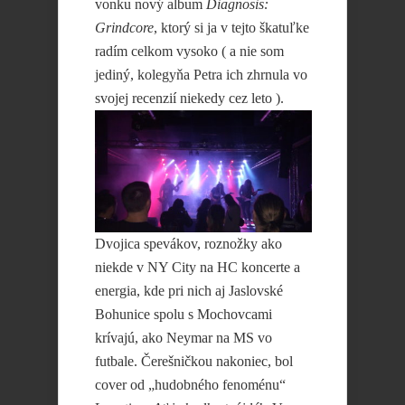
vonku nový album
Diagnosis:
Grindcore
, ktorý si ja v tejto škatuľke
radím celkom vysoko ( a nie som
jediný, kolegyňa Petra ich zhrnula vo
svojej recenzií niekedy cez leto ).
Dvojica spevákov, roznožky ako
niekde v NY City na HC koncerte a
energia, kde pri nich aj Jaslovské
Bohunice spolu s Mochovcami
krívajú, ako Neymar na MS vo
futbale. Čerešničkou nakoniec, bol
cover od „hudobného fenoménu“