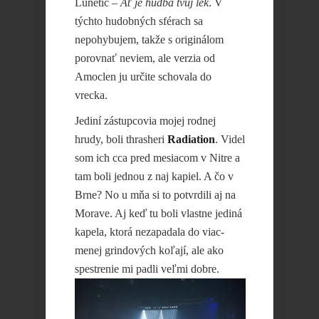
Lunetic –
Ať je hudba tvúj lék
. V
týchto hudobných sférach sa
nepohybujem, takže s originálom
porovnať neviem, ale verzia od
Amoclen ju určite schovala do
vrecka.
Jediní zástupcovia mojej rodnej
hrudy, boli thrasheri
Radiation
. Videl
som ich cca pred mesiacom v Nitre a
tam boli jednou z naj kapiel. A čo v
Brne? No u mňa si to potvrdili aj na
Morave. Aj keď tu boli vlastne jediná
kapela, ktorá nezapadala do viac-
menej grindových koľají, ale ako
spestrenie mi padli
veľmi dobre.