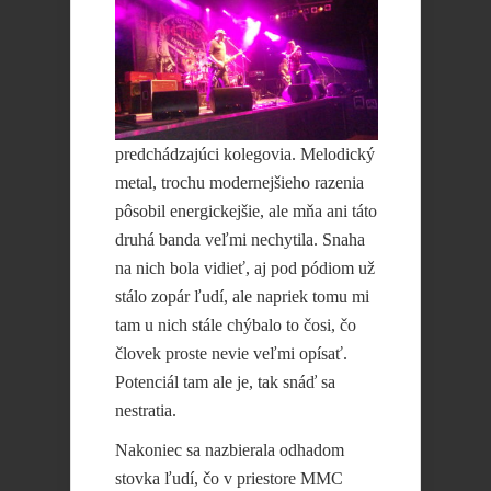
predchádzajúci kolegovia. Melodický
metal, trochu modernejšieho razenia
pôsobil energickejšie, ale mňa ani táto
druhá banda veľmi nechytila. Snaha
na nich bola vidieť, aj pod pódiom už
stálo zopár ľudí, ale napriek tomu mi
tam u nich stále chýbalo to čosi, čo
človek proste nevie veľmi opísať.
Potenciál tam ale je, tak snáď sa
nestratia.
Nakoniec sa nazbierala odhadom
stovka ľudí, čo v priestore MMC