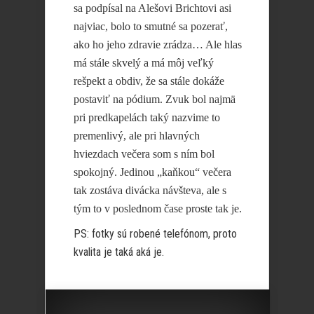
sa podpísal na Alešovi Brichtovi asi
najviac, bolo to smutné sa pozerať,
ako ho jeho zdravie zrádza… Ale hlas
má stále skvelý a má môj veľký
rešpekt a obdiv, že sa stále dokáže
postaviť na pódium. Zvuk bol najmä
pri predkapelách taký nazvime to
premenlivý, ale pri hlavných
hviezdach večera som s ním bol
spokojný. Jedinou „kaňkou“ večera
tak zostáva divácka návšteva, ale s
tým to v poslednom čase proste tak je.
PS: fotky sú robené telefónom, proto
kvalita je taká aká je.