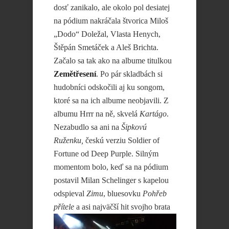
dosť zanikalo, ale okolo pol desiatej
na pódium nakráčala štvorica Miloš
„Dodo“ Doležal, Vlasta Henych,
Štěpán Smetáček a Aleš Brichta.
Začalo sa tak ako na albume titulkou
Zemětřesení
. Po pár skladbách si
hudobníci odskočili aj ku songom,
ktoré sa na ich albume neobjavili. Z
albumu Hrrr na ně, skvelá
Kartágo
.
Nezabudlo sa ani na
Šipkovú
Ruženku,
českú verziu Soldier of
Fortune od Deep Purple. Silným
momentom bolo, keď sa na pódium
postavil Milan Schelinger s kapelou
odspieval
Zimu
, bluesovku
Pohřeb
přítele
a asi najväčší
hit svojho brata