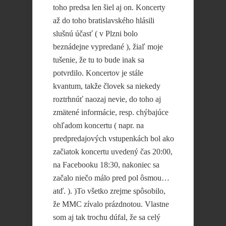
toho predsa len šiel aj on. Koncerty
až do toho bratislavského hlásili
slušnú účasť ( v Plzni bolo
beznádejne vypredané ), žiaľ moje
tušenie, že tu to bude inak sa
potvrdilo. Koncertov je stále
kvantum, takže človek sa niekedy
roztrhnúť naozaj nevie, do toho aj
zmätené informácie, resp. chýbajúce
ohľadom koncertu ( napr. na
predpredajových vstupenkách bol ako
začiatok koncertu uvedený čas 20:00,
na Facebooku 18:30, nakoniec sa
začalo niečo málo pred pol ôsmou…
atď. ). )To všetko zrejme spôsobilo,
že MMC zívalo prázdnotou. Vlastne
som aj tak trochu dúfal, že sa celý