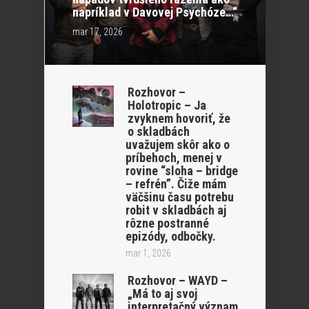
napríklad v Davovej Psychóze…“
mar 17, 2026
Rozhovor –
Holotropic – Ja
zvyknem hovoriť, že
o skladbách
uvažujem skôr ako o
príbehoch, menej v
rovine “sloha – bridge
– refrén”. Čiže mám
väčšinu času potrebu
robit v skladbách aj
rôzne postranné
epizódy, odbočky.
mar 1, 2026
Rozhovor – WAYD –
„Má to aj svoj
interpretačný význam