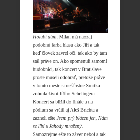
Holubí dúm
. Milan má naozaj
podobnú farba hlasu ako Jiří a tak
keď človek zavrel oči, tak ako by tam
stál práve on. Ako spomenuli samotní
hudobníci, tak koncert v Bratislave
proste museli odohrať, pretože práve
v tomto meste si nešťastne Smrtka
zobrala život Jiřího Schelingera.
Koncert sa blížil do finále a na
pódium sa vrátil aj Aleš Brichta a
zazneli ešte
Jsem prý blázen jen,
Nám
se líbí
a
Jahody mražený
.
Samozrejme ešte to záver nebol a tak