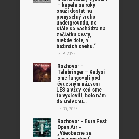
– kapela sa roky
snaží dostať na
pomyselný vrchol
undergroundu, no
stále sa nachádza na
začiatku cesty,
niekde dole, v
bažinách snehu.“
feb 8, 2026
Rozhovor –
Talebringer – Kedysi
sme fungovali pod
čudesným názvom
LËS a vždy keď sme
to vyslovili, bolo nám
do smiechu…
jan 30, 2026
Rozhovor – Burn Fest
Open Air –
„Všeobecne sa
snažíme držať