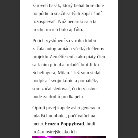
zároveň basák, ktorý behal hore dole
po pódiu a snažil sa tých zopár ľudí
rozospievať. Nuž nedarilo sa a ta
trochu mi ich bolo aj ľúto.
Po ich vystúpení sa v rohu klubu
začala autogramiáda všetkých členov
projektu Zemětřesení a ako piaty člen
sa k nim pridal aj mladší brat Jirku
Schelingera, Milan. Tiež som si dal
podpísať svoju kópiu a pomaličky
som začal sledovať, čo to vlastne
bude za druhú predkapelu.
Oproti prvej kapele asi o generáciu
mladší hudobníci, počúvajúci na
meno
Frozen Poppyhead
, hrali
trošku ostrejšie ako ich