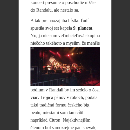
koncert presunie o poschodie nižšie
do Randalu, ale nestalo sa.
A tak pre naozaj iba hŕstku ľudí
spustila svoj set kapela
9. planeta
.
No, ja nie som veľmi cieľová skupina
niečoho takéhoto a
myslím, že menšie
pódium v Randali by im sedelo o čosi
viac. Trojica pánov v rokoch, podala
takú tradičnú formu českého big
beatu, miestami som tam cítil
napríklad Citron. Najaktívnejším
členom bol samozrejme pán spevák,