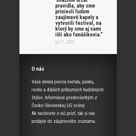
pravidla, aby sme
priniesli ľudom
zaujímavé kapely a
vytvorili festival, na
ktorý by sme aj sami
išli ako fanúšikovia.“
júl 11, 2025
O nás
Vaša denná porcia metalu, punku,
rocku a ďalších príbuzných hudobných
štýlov. Informácie predovšetkým z
Česko-Slovenskej UG scény.
Ak nechcete o nič prísť, tak si nás
pridajte do záujmového zoznamu.