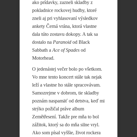
ako prídavky, zazneli skladby z
pokladnice rockovej hudby, ktoré
zneli aj pri vyhlasovaní výsledkov
ankety Černá vrána, ktorá vlastne
dala túto zostavu dokopy. A tak sa
dostalo na
Paranoid
od Black
Sabbath a
Ace of Spades
od
Motorhead.
O jedenástej večer bolo po všetkom.
Vo mne tento koncert stále tak nejak
leží a vlastne ho stále spracovávam.
Samozrejme v dobrom, tie skladby
poznám naspamäť od detstva, keď mi
strýko požičal práve album
Zemětřesení. Takže pre mňa to bol
zážitok, ktorý sa do mňa silne vryl.
Ako som písal vyššie, život rockera