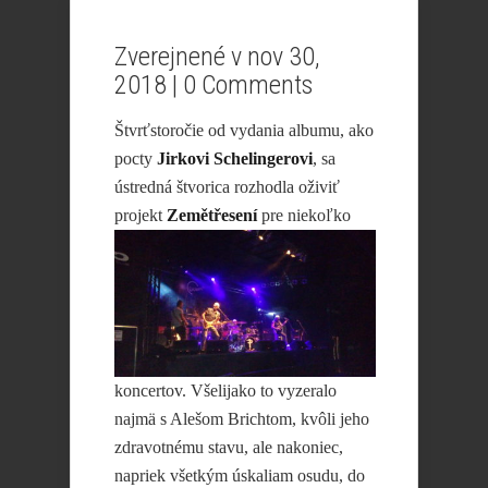
Zverejnené v nov 30,
2018 |
0 Comments
Štvrťstoročie od vydania albumu, ako
pocty
Jirkovi Schelingerovi
, sa
ústredná štvorica rozhodla oživiť
projekt
Zemětřesení
pre
niekoľko
koncertov. Všelijako to vyzeralo
najmä s Alešom Brichtom, kvôli jeho
zdravotnému stavu, ale nakoniec,
napriek všetkým úskaliam osudu, do