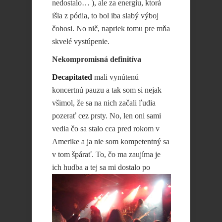
nedostalo… ), ale za energiu, ktorá
išla z pódia, to bol iba slabý výboj
čohosi. No nič, napriek tomu pre mňa
skvelé vystúpenie.
Nekompromisná definitíva
Decapitated
mali vynútenú
koncertnú pauzu a tak som si nejak
všimol, že sa na nich začali ľudia
pozerať cez prsty. No, len oni sami
vedia čo sa stalo cca pred rokom v
Amerike a ja nie som kompetentný sa
v tom špárať. To, čo ma zaujíma je
ich hudba a
tej sa mi dostalo po