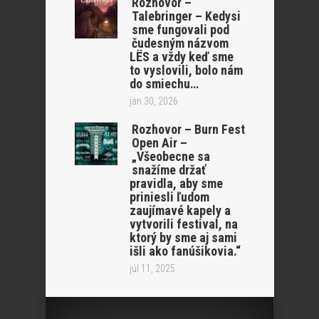
Rozhovor –
Talebringer – Kedysi
sme fungovali pod
čudesným názvom
LËS a vždy keď sme
to vyslovili, bolo nám
do smiechu…
jan 30, 2026
Rozhovor – Burn Fest
Open Air –
„Všeobecne sa
snažíme držať
pravidla, aby sme
priniesli ľudom
zaujímavé kapely a
vytvorili festival, na
ktorý by sme aj sami
išli ako fanúšikovia.“
júl 11, 2025