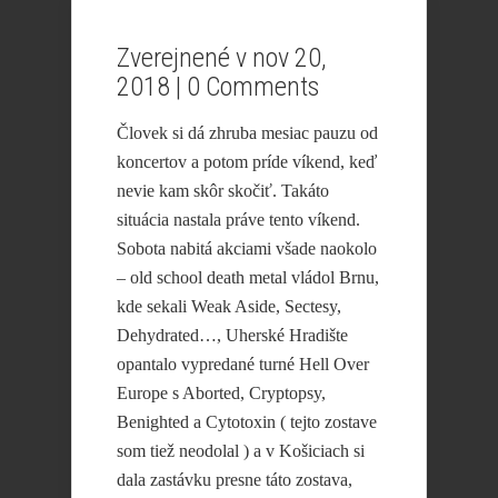
Zverejnené v nov 20,
2018 |
0 Comments
Človek si dá zhruba mesiac pauzu od
koncertov a potom príde víkend, keď
nevie kam skôr skočiť. Takáto
situácia nastala práve tento víkend.
Sobota nabitá akciami všade naokolo
– old school death metal vládol Brnu,
kde sekali Weak Aside, Sectesy,
Dehydrated…, Uherské Hradište
opantalo vypredané turné Hell Over
Europe s Aborted, Cryptopsy,
Benighted a Cytotoxin ( tejto zostave
som tiež neodolal ) a v Košiciach si
dala zastávku presne táto zostava,