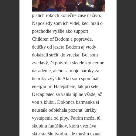
piatich rokoch konečne zase naživo.
Naposledy som ich videl, keď hrali o
poschodie vyššie ako support
Children of Bodom a popravde,
detičky od jazera Bodom aj vtedy
dokázali strčiť do vrecka. Bol som
zvedavý, či potvrdia skvelé koncertné
nasadenie, alebo sa moje nároky za
tie roky zvýšili. Ako som spomínal
energiu pri Hatepshere, tak pri sete
Decapitated sa valila úplne všade, až
von z klubu. Dokonca barmanka si
neustále odbiehala pozerať útržky
vystúpenia od pípy. Patrím medzi tú
skupinu fanúšikov, ktorá vyznáva
skôr staršiu tvorbu, ale musím uznať,