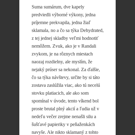
Suma sumárum, dve kapely
predviedli výborné výkony, jedna
príjemne prekvapila, jedna žiaľ
sklamala, no a čo sa týka Dehydrated,
z tej jednej skladby veľmi hodnotiť
nemôžem. Zvuk, ako je v Randali
zvykom, je na rôznych miestach
naozaj rozdielny, ale myslím, že
nejaký prúser sa nekonal. Za ďalšie,
čo sa týka návštevy, určite by si táto
zostava zaslúžila viac, ako tú necelú
stovku platiacich, ale ako som
spomínal v úvode, tento víkend bol
proste brutal plný akcií a ľudia už v
nedeľu večer zrejme nenašli silu a
šušťavé papieriky v peňaženkách
navyše. Ale nikto sklamaný z tohto