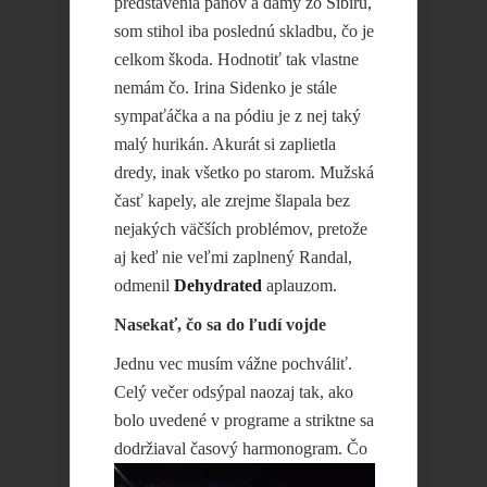
predstavenia pánov a dámy zo Sibíru,
som stihol iba poslednú skladbu, čo je
celkom škoda. Hodnotiť tak vlastne
nemám čo. Irina Sidenko je stále
sympaťáčka a na pódiu je z nej taký
malý hurikán. Akurát si zaplietla
dredy, inak všetko po starom. Mužská
časť kapely, ale zrejme šlapala bez
nejakých väčších problémov, pretože
aj keď nie veľmi zaplnený Randal,
odmenil
Dehydrated
aplauzom.
Nasekať, čo sa do ľudí vojde
Jednu vec musím vážne pochváliť.
Celý večer odsýpal naozaj tak, ako
bolo uvedené v programe a striktne sa
dodržiaval časový
harmonogram. Čo