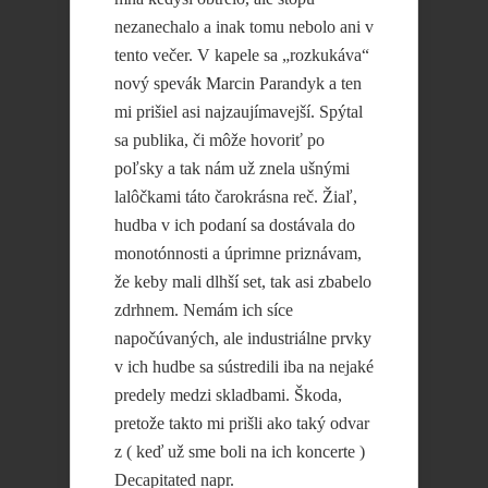
nezanechalo a inak tomu nebolo ani v
tento večer. V kapele sa „rozkukáva“
nový spevák Marcin Parandyk a ten
mi prišiel asi najzaujímavejší. Spýtal
sa publika, či môže hovoriť po
poľsky a tak nám už znela ušnými
lalôčkami táto čarokrásna reč. Žiaľ,
hudba v ich podaní sa dostávala do
monotónnosti a úprimne priznávam,
že keby mali dlhší set, tak asi zbabelo
zdrhnem. Nemám ich síce
napočúvaných, ale industriálne prvky
v ich hudbe sa sústredili iba na nejaké
predely medzi skladbami. Škoda,
pretože takto mi prišli ako taký odvar
z ( keď už sme boli na ich koncerte )
Decapitated napr.