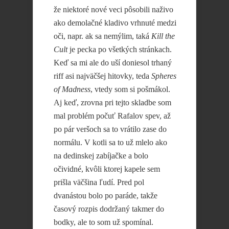
že niektoré nové veci pôsobili naživo
ako demolačné kladivo vrhnuté medzi
oči, napr. ak sa nemýlim, taká
Kill the
Cult
je pecka po všetkých stránkach.
Keď sa mi ale do uší doniesol trhaný
riff asi najväčšej hitovky, teda
Spheres
of Madness
, vtedy som si pošmákol.
Aj keď, zrovna pri tejto skladbe som
mal problém počuť Rafalov spev, až
po pár veršoch sa to vrátilo zase do
normálu. V kotli sa to už mlelo ako
na dedinskej zabíjačke a bolo
očividné, kvôli ktorej kapele sem
prišla väčšina ľudí. Pred pol
dvanástou bolo po paráde, takže
časový rozpis dodržaný takmer do
bodky, ale to som už spomínal.