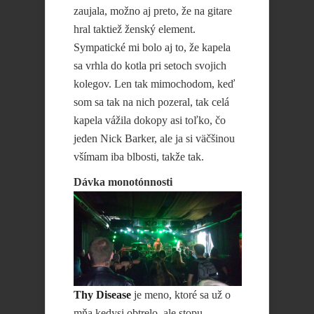
zaujala, možno aj preto, že na gitare
hral taktiež ženský element.
Sympatické mi bolo aj to, že kapela
sa vrhla do kotla pri setoch svojich
kolegov. Len tak mimochodom, keď
som sa tak na nich pozeral, tak celá
kapela vážila dokopy asi toľko, čo
jeden Nick Barker, ale ja si väčšinou
všímam iba blbosti, takže tak.
Dávka monotónnosti
Thy Disease
je meno, ktoré sa už o
mňa kedysi obtrelo, ale stopu