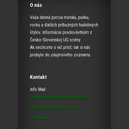
O nás
Vaša denná porcia metalu, punku,
rocku a ďalších príbuzných hudobných
štýlov. Informácie predovšetkým z
Česko-Slovenskej UG scény.
Ak nechcete o nič prísť, tak si nás
pridajte do záujmového zoznamu.
Kontakt
Info Mail:
metalexpress@metalexpress.sk
mrtvolka@metalexpress.sk
Facebook