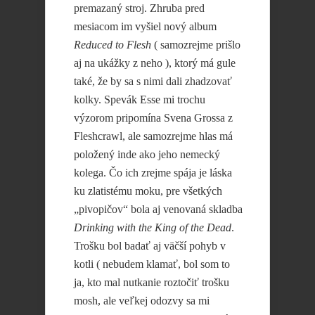
premazaný stroj. Zhruba pred
mesiacom im vyšiel nový album
Reduced to Flesh
( samozrejme prišlo
aj na ukážky z neho ), ktorý má gule
také, že by sa s nimi dali zhadzovať
kolky. Spevák Esse mi trochu
výzorom pripomína Svena Grossa z
Fleshcrawl, ale samozrejme hlas má
položený inde ako jeho nemecký
kolega. Čo ich zrejme spája je láska
ku zlatistému moku, pre všetkých
„pivopičov“ bola aj venovaná skladba
Drinking with the King of the Dead
.
Trošku bol badať aj väčší pohyb v
kotli ( nebudem klamať, bol som to
ja, kto mal nutkanie roztočiť trošku
mosh, ale veľkej odozvy sa mi