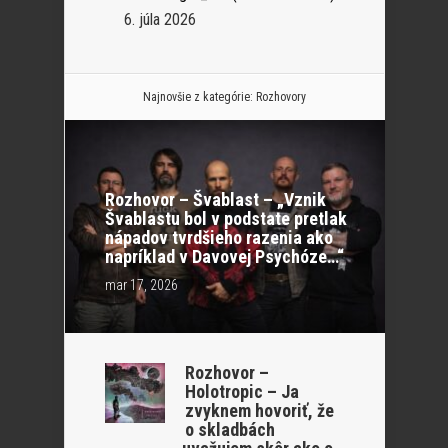
6. júla 2026
Najnovšie z kategórie:
Rozhovory
Rozhovor – Švablast – „Vznik
Švablastu bol v podstate pretlak
nápadov tvrdšieho razenia ako
napríklad v Davovej Psychóze…“
mar 17, 2026
Rozhovor –
Holotropic – Ja
zvyknem hovoriť, že
o skladbách