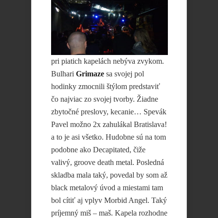
pri piatich kapelách nebýva zvykom.
Bulhari
Grimaze
sa svojej pol
hodinky zmocnili štýlom predstaviť
čo najviac zo svojej tvorby. Žiadne
zbytočné preslovy, kecanie… Spevák
Pavel možno 2x zahulákal Bratislava!
a to je asi všetko. Hudobne sú na tom
podobne ako Decapitated, čiže
valivý, groove death metal. Posledná
skladba mala taký, povedal by som až
black metalový úvod a miestami tam
bol cítiť aj vplyv Morbid Angel. Taký
príjemný miš – maš. Kapela rozhodne