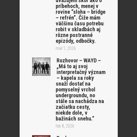
uvažujem skôr ako o
príbehoch, menej v
rovine “sloha – bridge
– refrén”. Čiže mám
väčšinu času potrebu
robit v skladbách aj
rôzne postranné
epizódy, odbočky.
mar 1, 2026
Rozhovor – WAYD –
„Má to aj svoj
interpretačný význam
– kapela sa roky
snaží dostať na
pomyselný vrchol
undergroundu, no
stále sa nachádza na
začiatku cesty,
niekde dole, v
bažinách snehu.“
feb 8, 2026