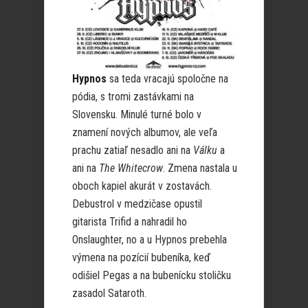
Hypnos
sa teda vracajú spoločne na
pódia, s tromi zastávkami na
Slovensku. Minulé turné bolo v
znamení nových albumov, ale veľa
prachu zatiaľ nesadlo ani na
Válku
a
ani na
The Whitecrow
. Zmena nastala u
oboch kapiel akurát v zostavách.
Debustrol v medzičase opustil
gitarista Trifid a nahradil ho
Onslaughter, no a u Hypnos prebehla
výmena na pozícií bubeníka, keď
odišiel Pegas a na bubenícku stoličku
zasadol Sataroth.