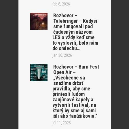
feb 8, 2026
Rozhovor –
Talebringer – Kedysi
sme fungovali pod
čudesným názvom
LËS a vždy keď sme
to vyslovili, bolo nám
do smiechu…
jan 30, 2026
Rozhovor – Burn Fest
Open Air –
„Všeobecne sa
snažíme držať
pravidla, aby sme
priniesli ľudom
zaujímavé kapely a
vytvorili festival, na
ktorý by sme aj sami
išli ako fanúšikovia.“
júl 11, 2025