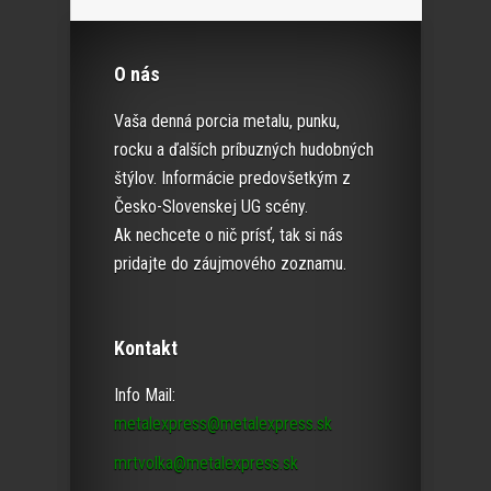
O nás
Vaša denná porcia metalu, punku,
rocku a ďalších príbuzných hudobných
štýlov. Informácie predovšetkým z
Česko-Slovenskej UG scény.
Ak nechcete o nič prísť, tak si nás
pridajte do záujmového zoznamu.
Kontakt
Info Mail:
metalexpress@metalexpress.sk
mrtvolka@metalexpress.sk