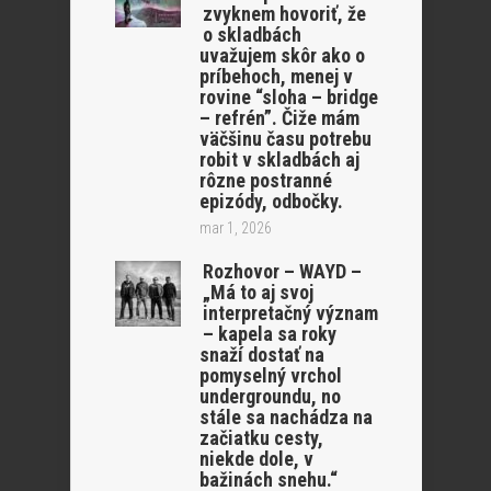
zvyknem hovoriť, že
o skladbách
uvažujem skôr ako o
príbehoch, menej v
rovine “sloha – bridge
– refrén”. Čiže mám
väčšinu času potrebu
robit v skladbách aj
rôzne postranné
epizódy, odbočky.
mar 1, 2026
Rozhovor – WAYD –
„Má to aj svoj
interpretačný význam
– kapela sa roky
snaží dostať na
pomyselný vrchol
undergroundu, no
stále sa nachádza na
začiatku cesty,
niekde dole, v
bažinách snehu.“