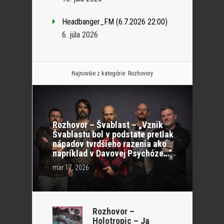
Headbanger_FM (6.7.2026 22:00)
6. júla 2026
Najnovšie z kategórie:
Rozhovory
Rozhovor – Švablast – „Vznik
Švablastu bol v podstate pretlak
nápadov tvrdšieho razenia ako
napríklad v Davovej Psychóze…“
mar 17, 2026
Rozhovor –
Holotropic – Ja