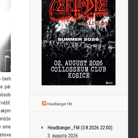
 časti
le pár
spôsob
vážiť.
Headbanger FM
, akým
o môže
že sme
Headbanger_FM (3.8.2026 22:00)
 znova
3. augusta 2026