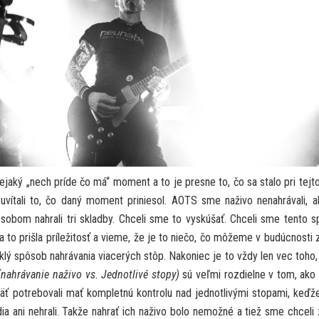
ejaký „nech príde čo má“ moment a to je presne to, čo sa stalo pri tejto
vítali to, čo daný moment priniesol. AOTS sme naživo nenahrávali, a
bom nahrali tri skladby. Chceli sme to vyskúšať. Chceli sme tento 
 to prišla príležitosť a vieme, že je to niečo, čo môžeme v budúcnosti z
yklý spôsob nahrávania viacerých stôp. Nakoniec je to vždy len vec toho
(nahrávanie naživo vs. Jednotlivé stopy)
sú veľmi rozdielne v tom, ak
päť potrebovali mať kompletnú kontrolu nad jednotlivými stopami, keď
a ani nehrali. Takže nahrať ich naživo bolo nemožné a tiež sme chceli