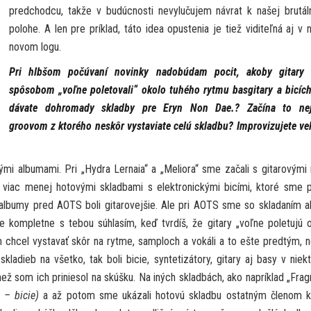
predchodcu, takže v budúcnosti nevylučujem návrat k našej brutál
polohe. A len pre príklad, táto idea opustenia je tiež viditeľná aj v
novom logu.
Pri hlbšom počúvaní novinky nadobúdam pocit, akoby gitary 
spôsobom „voľne poletovali“ okolo tuhého rytmu basgitary a bicíc
dávate dohromady skladby pre Eryn Non Dae.? Začína to ne
groovom z ktorého neskôr vystaviate celú skladbu? Improvizujete ve
ými albumami. Pri „Hydra Lernaia“ a „Meliora“ sme začali s gitarovými r
a viac menej hotovými skladbami s elektronickými bicími, ktoré sme
e albumy pred AOTS boli gitarovejšie. Ale pri AOTS sme so skladaním 
 kompletne s tebou súhlasím, keď tvrdíš, že gitary „voľne poletujú o
 chcel vystavať skôr na rytme, samploch a vokáli a to ešte predtým, 
kladieb na všetko, tak boli bicie, syntetizátory, gitary aj basy v niek
ž som ich priniesol na skúšku. Na iných skladbách, ako napríklad „Fra
é – bicie)
a až potom sme ukázali hotovú skladbu ostatným členom k