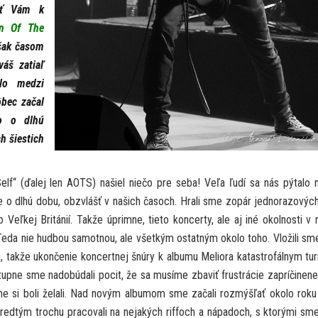
lať Vám k
n Of The
však časom
áš zatiaľ
alo medzi
bec začal
lo o dlhú
h šiestich
lf“ (ďalej len AOTS) našiel niečo pre seba! Veľa ľudí sa nás pýtalo 
 o dlhú dobu, obzvlášť v našich časoch. Hrali sme zopár jednorazových
ľkej Británií. Takže úprimne, tieto koncerty, ale aj iné okolnosti v 
í. Teda nie hudbou samotnou, ale všetkým ostatným okolo toho. Vložili sm
, takže ukončenie koncertnej šnúry k albumu Meliora katastrofálnym tu
stupne sme nadobúdali pocit, že sa musíme zbaviť frustrácie zapríčinene
me si boli želali. Nad novým albumom sme začali rozmýšľať okolo rok
redtým trochu pracovali na nejakých riffoch a nápadoch, s ktorými sm