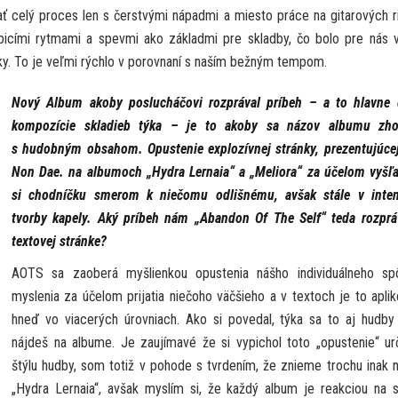
ať celý proces len s čerstvými nápadmi a miesto práce na gitarových r
 bicími rytmami a spevmi ako základmi pre skladby, čo bolo pre nás 
oky. To je veľmi rýchlo v porovnaní s naším bežným tempom.
Nový Album akoby poslucháčovi rozprával príbeh – a to hlavne 
kompozície skladieb týka – je to akoby sa názov albumu zho
s hudobným obsahom. Opustenie explozívnej stránky, prezentujúce
Non Dae. na albumoch „Hydra Lernaia“ a „Meliora“ za účelom vyšľ
si chodníčku smerom k niečomu odlišnému, avšak stále v inten
tvorby kapely. Aký príbeh nám „Abandon Of The Self“ teda rozpr
textovej stránke?
AOTS sa zaoberá myšlienkou opustenia nášho individuálneho sp
myslenia za účelom prijatia niečoho väčšieho a v textoch je to apli
hneď vo viacerých úrovniach. Ako si povedal, týka sa to aj hudby
nájdeš na albume. Je zaujímavé že si vypichol toto „opustenie“ ur
štýlu hudby, som totiž v pohode s tvrdením, že znieme trochu inak 
„Hydra Lernaia“, avšak myslím si, že každý album je reakciou na 