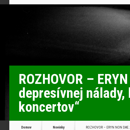
ROZHOVOR – ERYN N
depresívnej nálady, 
koncertov“
Domov
Novinky
ROZHOVOR – ERYN NON DAE.: „Sm