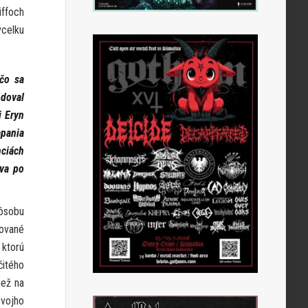
iffoch
vcelku
čo sa
doval
j Eryn
apania
ciách
áva po
ôsobu
kované
 ktorú
čitého
než na
svojho