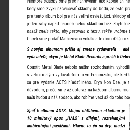
Niektoré skladby sme pred nahrávaním ako kapela ani neh
kedy sme zvykli nacvičovať skladby do bodu, že ešte pre
pre tento album bol pre nás veľmi osviežujúci, skladby 
jeden silný nápad naprieč celou skladbou bez zbytočné
pasáž znela takto, aby pasovala k textu, takže urobme t
Chceli sme pridať Mathieovmu vokálu a textom ďalší rozme
S novým albumom prišla aj zmena vydavateľa – aké ud
vydavateľa, akým je Metal Blade Records a prešli k Deb
Opustit Metal Blade nebolo našim rozhodnutím, vyhodil
s veľmi malým vydavateľom tu vo Francúzsku, ale keďže
sa pre vydanie AOTS hľadať iného. Eryn Non Dae. je ta
dôvodom, prečo sme až doteraz na každom albume menili 
našu hudbu a náš spôsob, ako robíme veci až do toho bo
Späť k albumu AOTS. Mojou obľúbenou skladbou je
10 minútový opus „HALO“ s dlhými, rozťahanými
ambientnými pasážami. Hlavne to čo sa deje medzi