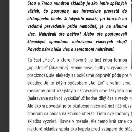
5tou a 7mou minútou skladby je ako hmla spätných
väzieb, čo postupne, ale intenzívne prerastá do
strhujúceho finále. A takýchto pasáži, pri ktorých mi
vedomé prevedenie príde nemožné, je na albume
viac. Nahrávali ste naživo? Alebo ste postupovali
klasickým spôsobom nahrávania viacerých stôp?
Povedz nám niečo viac o samotnom nahrávaní.
Tá časť „Halo“, o ktorej hovoríš, je tiež istou formou
„opustenia“
(Abandon)
. Hranie našej hudby si vyžaduje
precíznosť, ale niekedy sa pokúsime pripraviť pôdu pre n
skladby. Je to istým spôsobom „Ad Lib“ a veľmi sme u
mesiacov pred ozajstným nahrávaním sme takýmto spôso
(nahrávanie naživo) vyskúšať už hodne dlhý čas a vtedy na
Ale ako si povedal, je to skutočne niečo iné než náš obv
smerom sa chceš na albume uberať. Tieto dve metódy
skladba vyznieť. Hlavne v metale. Ale tento krát sme o
niektoré skladby spolu ako kapela pred vstupom do štúdi