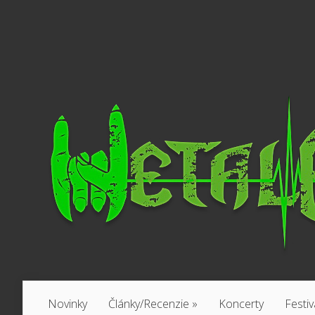
Novinky
Články/Recenzie
»
Koncerty
Festiv