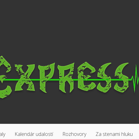
aly
Kalendár udalostí
Rozhovory
Za stenami hluku