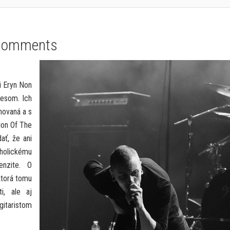
Comments
i Eryn Non
esom. Ich
novaná a s
on Of The
ať, že ani
holickému
enzite. O
ktorá tomu
ti, ale aj
itaristom