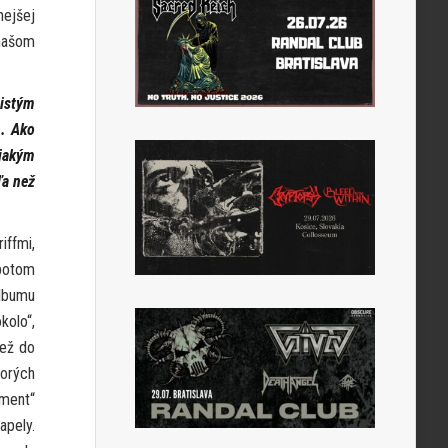
nejšej
 našom
istým
h. Ako
jakým
ľa než
iffmi,
 potom
albumu
kolo“,
než do
torých
gment“
apely.