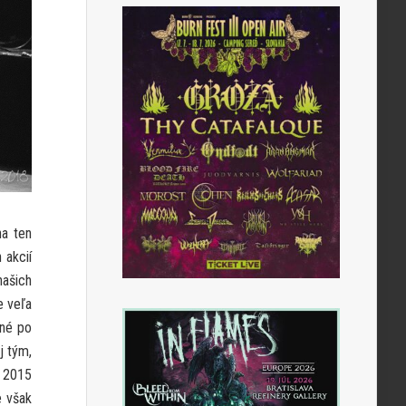
na ten
 akcií
našich
e veľa
rné po
j tým,
u 2015
e však