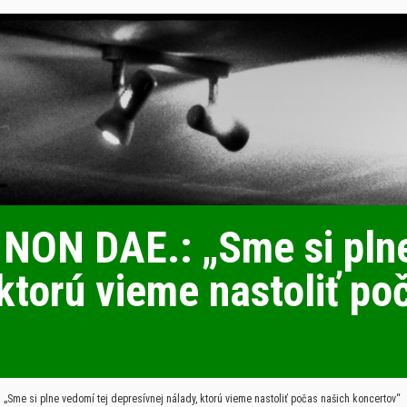
ON DAE.: „Sme si plne
ktorú vieme nastoliť po
e si plne vedomí tej depresívnej nálady, ktorú vieme nastoliť počas našich koncertov“