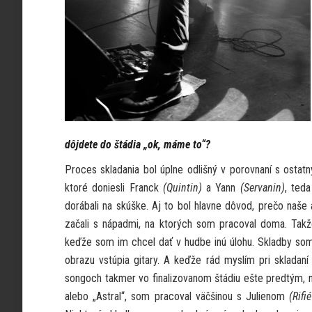
dôjdete do štádia „ok, máme to“?
Proces skladania bol úplne odlišný v porovnaní s ostatn
ktoré doniesli Franck
(Quintin)
a Yann
(Servanin)
, ted
dorábali na skúške. Aj to bol hlavne dôvod, prečo naš
začali s nápadmi, na ktorých som pracoval doma. Takže
keďže som im chcel dať v hudbe inú úlohu. Skladby som
obrazu vstúpia gitary. A keďže rád myslím pri skladaní s
songoch takmer vo finalizovanom štádiu ešte predtým, ne
alebo „Astral“, som pracoval väčšinou s Julienom
(Rifi