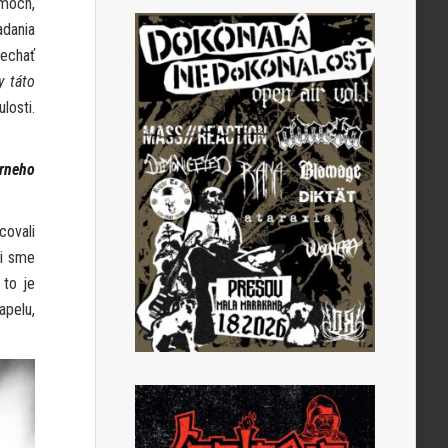
umoch,
adania
nechať
y táto
losti.
árneho
covali
li sme
 to je
apelu,