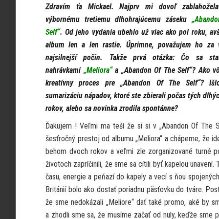
Zdravím ťa Mickael. Najprv mi dovoľ zablahože
výbornému tretiemu dlhohrajúcemu záseku
„Abando
Self“
. Od jeho vydania ubehlo už viac ako pol roku, a
album len a len rastie. Úprimne, považujem ho za v
najsilnejší počin. Takže prvá otázka: Čo sa st
nahrávkami
„Meliora“
a „Abandon Of The Self“? Ako vô
kreatívny proces pre „Abandon Of The Self“? Iš
sumarizáciu nápadov, ktoré ste zbierali počas tých dlhýc
rokov, alebo sa novinka zrodila spontánne?
Ďakujem ! Veľmi ma teší že si si v „Abandon Of The Se
šesťročný prestoj od albumu „Meliora“ a chápeme, že ide
behom dvoch rokov a veľmi zle zorganizované turné po Ve
životoch zapríčinili, že sme sa cítili byť kapelou unaven
času, energie a peňazí do kapely a vecí s ňou spojených
Británií bolo ako dostať poriadnu päsťovku do tváre. Po
že sme nedokázali „Meliore“ dať také promo, aké by s
a zhodli sme sa, že musíme začať od nuly, keďže sme p