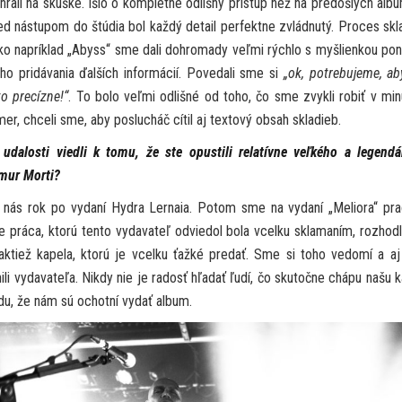
rali na skúške. Išlo o kompletne odlišný prístup než na predošlých alb
d nástupom do štúdia bol každý detail perfektne zvládnutý. Proces skl
ako napríklad „Abyss“ sme dali dohromady veľmi rýchlo s myšlienkou po
ho pridávania ďalších informácií. Povedali sme si
„ok, potrebujeme, ab
o precízne!“
. To bolo veľmi odlišné od toho, čo sme zvykli robiť v minu
r, chceli sme, aby poslucháč cítil aj textový obsah skladieb.
alosti viedli k tomu, že ste opustili relatívne veľkého a legend
emur Morti?
i nás rok po vydaní Hydra Lernaia. Potom sme na vydaní „Meliora“ pra
 práca, ktorú tento vydavateľ odviedol bola vcelku sklamaním, rozhod
ktiež kapela, ktorú je vcelku ťažké predať. Sme si toho vedomí a aj
vydavateľa. Nikdy nie je radosť hľadať ľudí, čo skutočne chápu našu k
du, že nám sú ochotní vydať album.