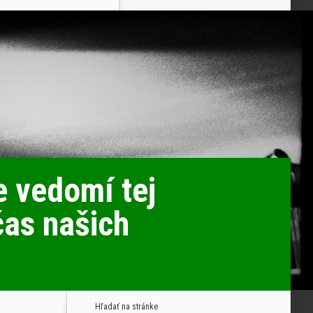
 vedomí tej
čas našich
Hľadať na stránke