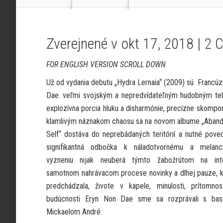
Zverejnené v okt 17, 2018 |
2 
FOR ENGLISH VERSION SCROLL DOWN
Už od vydania debutu „Hydra Lernaia“ (2009) sú Francúz
Dae. veľmi svojským a nepredvídateľným hudobným tel
explozívna porcia hluku a disharmónie, precízne skompo
klamlivým náznakom chaosu sa na novom albume „Aband
Self“ dostáva do neprebádaných teritórií a nutné poved
signifikantná odbočka k náladotvornému a melanc
vyzneniu nijak neuberá týmto žabožrútom na int
samotnom nahrávacom procese novinky a dlhej pauze, 
predchádzala, živote v kapele, minulosti, prítomnos
budúcnosti Eryn Non Dae sme sa rozprávali s basg
Mickaelom André.