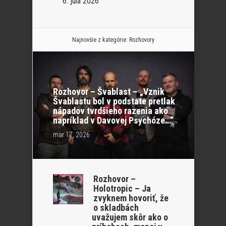
6. júla 2026
Najnovšie z kategórie:
Rozhovory
Rozhovor – Švablast – „Vznik
Švablastu bol v podstate pretlak
nápadov tvrdšieho razenia ako
napríklad v Davovej Psychóze…“
mar 17, 2026
Rozhovor –
Holotropic – Ja
zvyknem hovoriť, že
o skladbách
uvažujem skôr ako o