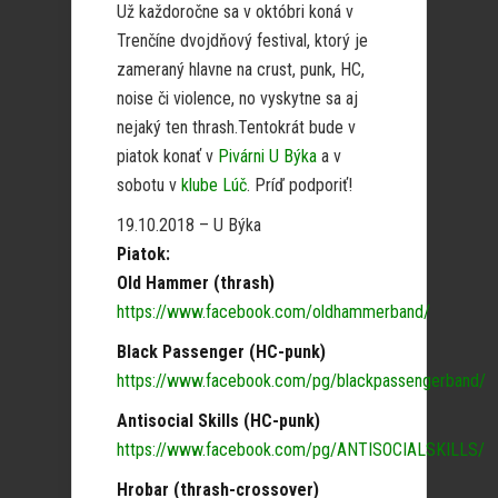
Už každoročne sa v októbri koná v
Trenčíne dvojdňový festival, ktorý je
zameraný hlavne na crust, punk, HC,
noise či violence, no vyskytne sa aj
nejaký ten thrash.Tentokrát bude v
piatok konať v
Pivárni U Býka
a v
sobotu v
klube Lúč
. Príď podporiť!
19.10.2018 – U Býka
Piatok:
Old Hammer (thrash)
https://www.facebook.com/oldhammerband/
Black Passenger (HC-punk)
https://www.facebook.com/pg/blackpassengerband/
Antisocial Skills (HC-punk)
https://www.facebook.com/pg/ANTISOCIALSKILLS/
Hrobar (thrash-crossover)