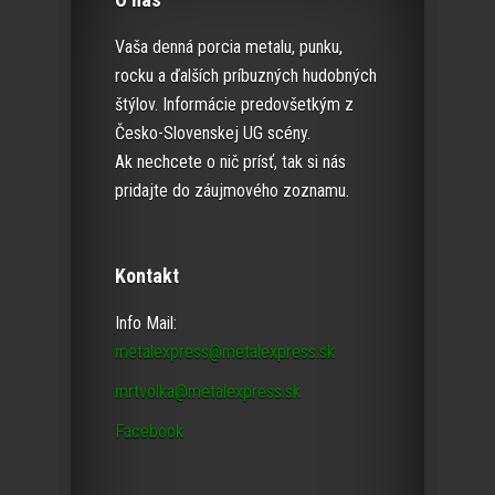
Vaša denná porcia metalu, punku,
rocku a ďalších príbuzných hudobných
štýlov. Informácie predovšetkým z
Česko-Slovenskej UG scény.
Ak nechcete o nič prísť, tak si nás
pridajte do záujmového zoznamu.
Kontakt
Info Mail:
metalexpress@metalexpress.sk
mrtvolka@metalexpress.sk
Facebook