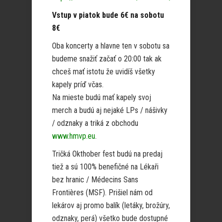
Vstup v piatok bude 6€ na sobotu
8€
Oba koncerty a hlavne ten v sobotu sa
budeme snažiť začať o 20:00 tak ak
chceš mať istotu že uvidíš všetky
kapely príď včas.
Na mieste budú mať kapely svoj
merch a budú aj nejaké LPs / nášivky
/ odznaky a triká z obchodu
www.hmvp.eu
.
Tričká Okthober fest budú na predaj
tiež a sú 100% benefičné na Lékaři
bez hranic / Médecins Sans
Frontières (MSF). Prišiel nám od
lekárov aj promo balík (letáky, brožúry,
odznaky, perá) všetko bude dostupné