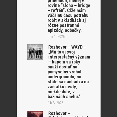
príbehoch, menej v
rovine “sloha – bridge
– refrén”. Čiže mám
väčšinu času potrebu
robit v skladbách aj
rôzne postranné
epizódy, odbočky.
mar 1, 2026
Rozhovor – WAYD –
„Má to aj svoj
interpretačný význam
– kapela sa roky
snaží dostať na
pomyselný vrchol
undergroundu, no
stále sa nachádza na
začiatku cesty,
niekde dole, v
bažinách snehu.“
feb 8, 2026
Rozhovor –