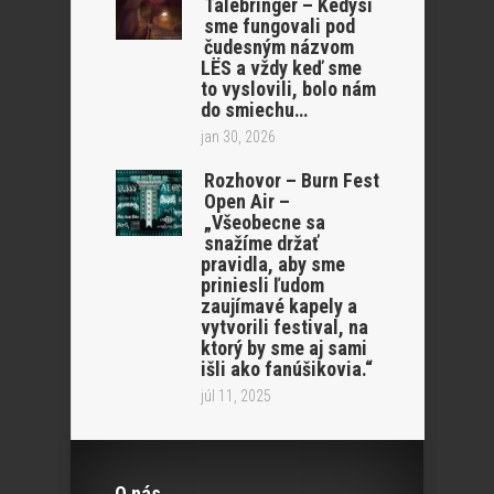
Talebringer – Kedysi
sme fungovali pod
čudesným názvom
LËS a vždy keď sme
to vyslovili, bolo nám
do smiechu…
jan 30, 2026
Rozhovor – Burn Fest
Open Air –
„Všeobecne sa
snažíme držať
pravidla, aby sme
priniesli ľudom
zaujímavé kapely a
vytvorili festival, na
ktorý by sme aj sami
išli ako fanúšikovia.“
júl 11, 2025
O nás