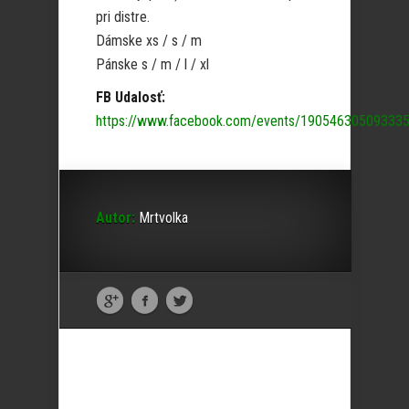
pri distre.
Dámske xs / s / m
Pánske s / m / l / xl
FB Udalosť:
https://www.facebook.com/events/190546305093335
Autor:
Mrtvolka