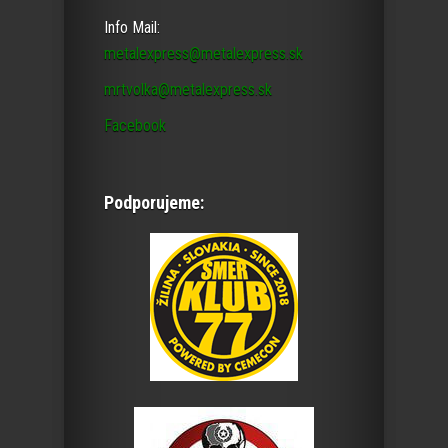
Info Mail:
metalexpress@metalexpress.sk
mrtvolka@metalexpress.sk
Facebook
Podporujeme: