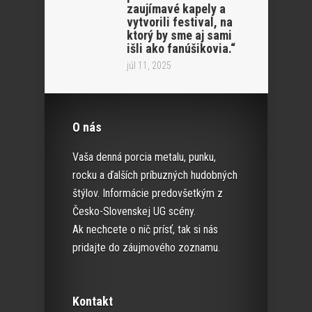
zaujímavé kapely a
vytvorili festival, na
ktorý by sme aj sami
išli ako fanúšikovia.“
júl 11, 2025
O nás
Vaša denná porcia metalu, punku,
rocku a ďalších príbuzných hudobných
štýlov. Informácie predovšetkým z
Česko-Slovenskej UG scény.
Ak nechcete o nič prísť, tak si nás
pridajte do záujmového zoznamu.
Kontakt