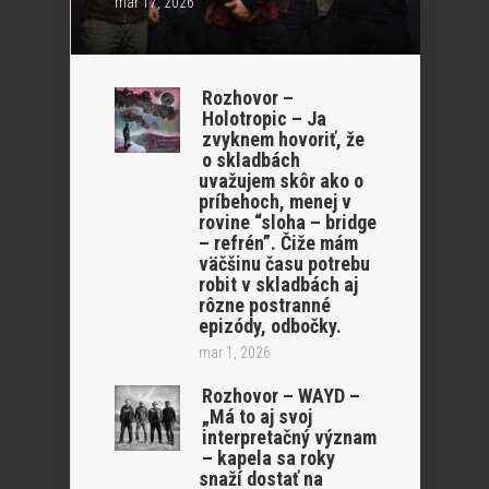
mar 17, 2026
Rozhovor –
Holotropic – Ja
zvyknem hovoriť, že
o skladbách
uvažujem skôr ako o
príbehoch, menej v
rovine “sloha – bridge
– refrén”. Čiže mám
väčšinu času potrebu
robit v skladbách aj
rôzne postranné
epizódy, odbočky.
mar 1, 2026
Rozhovor – WAYD –
„Má to aj svoj
interpretačný význam
– kapela sa roky
snaží dostať na