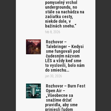
pomyselný vrchol
undergroundu, no
stále sa nachádza na
začiatku cesty,
niekde dole, v
bažinách snehu.“
feb 8, 2026
Rozhovor –
Talebringer – Kedysi
sme fungovali pod
čudesným názvom
LËS a vždy keď sme
to vyslovili, bolo nám
do smiechu…
jan 30, 2026
Rozhovor – Burn Fest
Open Air –
„Všeobecne sa
snažíme držať
pravidla, aby sme
priniesli ľudom