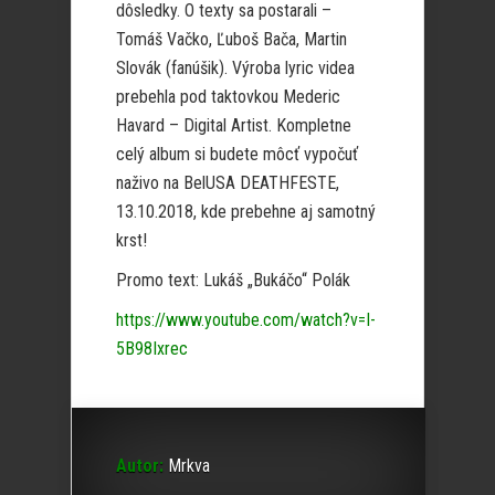
dôsledky. O texty sa postarali –
Tomáš Vačko, Ľuboš Bača, Martin
Slovák (fanúšik). Výroba lyric videa
prebehla pod taktovkou Mederic
Havard – Digital Artist. Kompletne
celý album si budete môcť vypočuť
naživo na BelUSA DEATHFESTE,
13.10.2018, kde prebehne aj samotný
krst!
Promo text: Lukáš „Bukáčo“ Polák
https://www.youtube.com/watch?v=I-
5B98Ixrec
Autor:
Mrkva