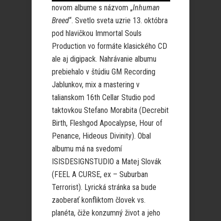
novom albume s názvom „
Inhuman
Breed
“. Svetlo sveta uzrie 13. októbra
pod hlavičkou Immortal Souls
Production vo formáte klasického CD
ale aj digipack. Nahrávanie albumu
prebiehalo v štúdiu GM Recording
Jablunkov, mix a mastering v
talianskom 16th Cellar Studio pod
taktovkou Stefano Morabita (Decrebit
Birth, Fleshgod Apocalypse, Hour of
Penance, Hideous Divinity). Obal
albumu má na svedomí
ISISDESIGNSTUDIO a Matej Slovák
(FEEL A CURSE, ex – Suburban
Terrorist). Lyrická stránka sa bude
zaoberať konfliktom človek vs.
planéta, čiže konzumný život a jeho