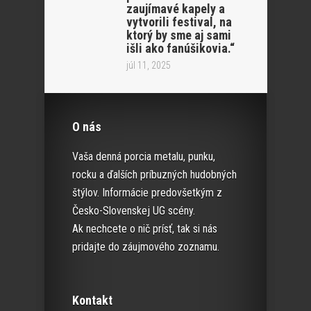
zaujímavé kapely a
vytvorili festival, na
ktorý by sme aj sami
išli ako fanúšikovia.“
júl 11, 2025
O nás
Vaša denná porcia metalu, punku,
rocku a ďalších príbuzných hudobných
štýlov. Informácie predovšetkým z
Česko-Slovenskej UG scény.
Ak nechcete o nič prísť, tak si nás
pridajte do záujmového zoznamu.
Kontakt