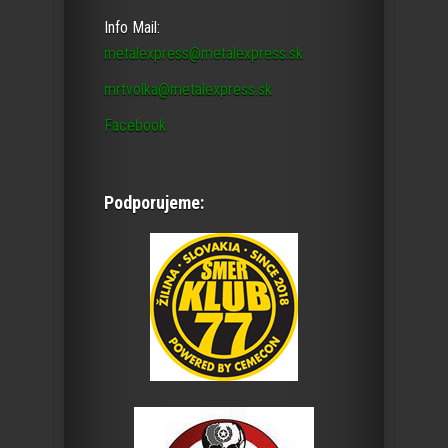
Info Mail:
metalexpress@metalexpress.sk
mrtvolka@metalexpress.sk
Facebook
Podporujeme: