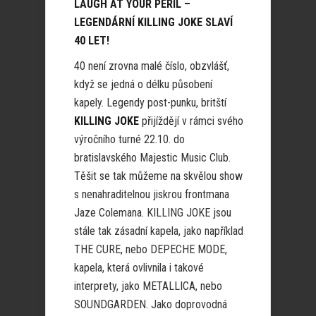
LAUGH AT YOUR PERIL –
LEGENDÁRNÍ KILLING JOKE SLAVÍ
40 LET!
40 není zrovna malé číslo, obzvlášť,
když se jedná o délku působení
kapely. Legendy post-punku, britští
KILLING JOKE
přijíždějí v rámci svého
výročního turné 22.10. do
bratislavského Majestic Music Club.
Těšit se tak můžeme na skvělou show
s nenahraditelnou jiskrou frontmana
Jaze Colemana. KILLING JOKE jsou
stále tak zásadní kapela, jako například
THE CURE, nebo DEPECHE MODE,
kapela, která ovlivnila i takové
interprety, jako METALLICA, nebo
SOUNDGARDEN. Jako doprovodná