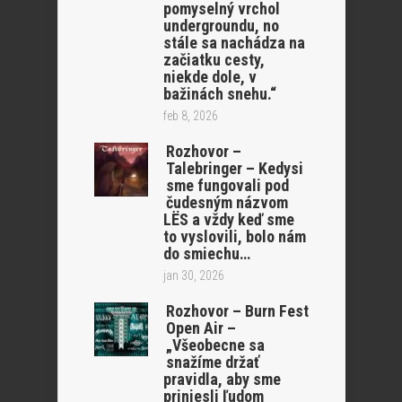
pomyselný vrchol
undergroundu, no
stále sa nachádza na
začiatku cesty,
niekde dole, v
bažinách snehu.“
feb 8, 2026
Rozhovor –
Talebringer – Kedysi
sme fungovali pod
čudesným názvom
LËS a vždy keď sme
to vyslovili, bolo nám
do smiechu…
jan 30, 2026
Rozhovor – Burn Fest
Open Air –
„Všeobecne sa
snažíme držať
pravidla, aby sme
priniesli ľudom