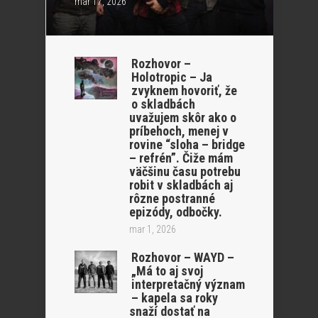
mar 17, 2026
Rozhovor –
Holotropic – Ja
zvyknem hovoriť, že
o skladbách
uvažujem skôr ako o
príbehoch, menej v
rovine “sloha – bridge
– refrén”. Čiže mám
väčšinu času potrebu
robit v skladbách aj
rôzne postranné
epizódy, odbočky.
mar 1, 2026
Rozhovor – WAYD –
„Má to aj svoj
interpretačný význam
– kapela sa roky
snaží dostať na