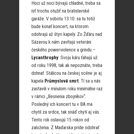
Hoci už noci bývajú chladné, treba sa
ísť trochu otužiť na bratislavské
garáže. V sobotu 13.10. sa tu totiž
bude konať koncert, na ktorom
odohrajú až štyri kapely. Zo Žďáru nad
Sázavou k nám zavítajú veteráni
českého powerviolence a grindu –
Lycanthrophy
. Svoju káru ťahajú už
od roku 1998, tak ak nepoznáte, treba
dohnať. Stálicou na českej scéne je aj
kapela
Průmyslová smrt
. Tí sa u nás
zastavili v minulom roku minimálne raz
v rámci „Besnenia zbojníkov“.
Posledný ich koncert tu v BA ma
chytil za srdce, tak snáď chytí aj vás.
Tento rok oslavujú 15 rokov od
založenia. Z Maďarska príde odohrať