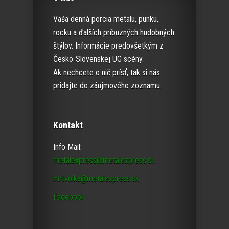
Vaša denná porcia metalu, punku,
rocku a ďalších príbuzných hudobných
štýlov. Informácie predovšetkým z
Česko-Slovenskej UG scény.
Ak nechcete o nič prísť, tak si nás
pridajte do záujmového zoznamu.
Kontakt
Info Mail:
metalexpress@metalexpress.sk
mrtvolka@metalexpress.sk
Facebook