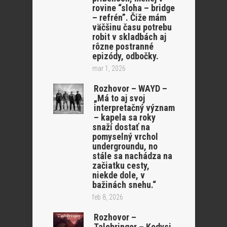
rovine “sloha – bridge
– refrén”. Čiže mám
väčšinu času potrebu
robit v skladbách aj
rôzne postranné
epizódy, odbočky.
mar 1, 2026
Rozhovor – WAYD –
„Má to aj svoj
interpretačný význam
– kapela sa roky
snaží dostať na
pomyselný vrchol
undergroundu, no
stále sa nachádza na
začiatku cesty,
niekde dole, v
bažinách snehu.“
feb 8, 2026
Rozhovor –
Talebringer – Kedysi