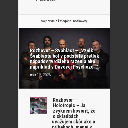
Najnovšie z kategórie:
Rozhovory
Rozhovor – Švablast – „Vznik
Švablastu bol v podstate pretlak
nápadov tvrdšieho razenia ako
napríklad v Davovej Psychóze…“
mar 17, 2026
Rozhovor –
Holotropic – Ja
zvyknem hovoriť, že
o skladbách
uvažujem skôr ako o
príbehoch, menej v