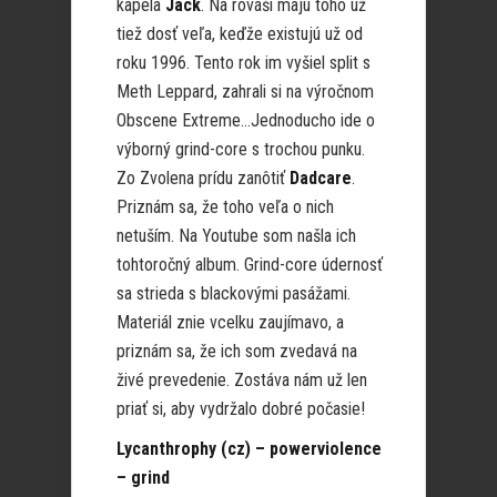
kapela
Jack
. Na rováši majú toho už
tiež dosť veľa, keďže existujú už od
roku 1996. Tento rok im vyšiel split s
Meth Leppard, zahrali si na výročnom
Obscene Extreme…Jednoducho ide o
výborný grind-core s trochou punku.
Zo Zvolena prídu zanôtiť
Dadcare
.
Priznám sa, že toho veľa o nich
netuším. Na Youtube som našla ich
tohtoročný album. Grind-core údernosť
sa strieda s blackovými pasážami.
Materiál znie vcelku zaujímavo, a
priznám sa, že ich som zvedavá na
živé prevedenie. Zostáva nám už len
priať si, aby vydržalo dobré počasie!
Lycanthrophy (cz) – powerviolence
– grind